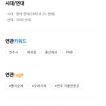
시대/연대
· 시대 :
현대-현대(1945.8.15~현재)
· 연대 :
1950 년대
연관
키워드
전주시
제과점
풍년제과
PNB
연관
tag#
#빵지순례
#오래가게
#전주 가볼만한곳