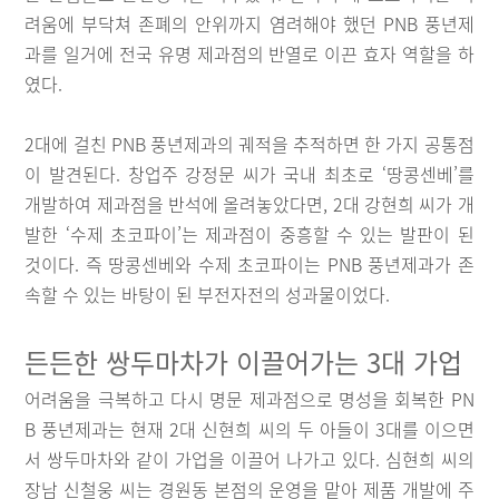
려움에 부닥쳐 존폐의 안위까지 염려해야 했던 PNB 풍년제
과를 일거에 전국 유명 제과점의 반열로 이끈 효자 역할을 하
였다.
2대에 걸친 PNB 풍년제과의 궤적을 추적하면 한 가지 공통점
이 발견된다. 창업주 강정문 씨가 국내 최초로 ‘땅콩센베’를
개발하여 제과점을 반석에 올려놓았다면, 2대 강현희 씨가 개
발한 ‘수제 초코파이’는 제과점이 중흥할 수 있는 발판이 된
것이다. 즉 땅콩센베와 수제 초코파이는 PNB 풍년제과가 존
속할 수 있는 바탕이 된 부전자전의 성과물이었다.
든든한 쌍두마차가 이끌어가는 3대 가업
어려움을 극복하고 다시 명문 제과점으로 명성을 회복한 PN
B 풍년제과는 현재 2대 신현희 씨의 두 아들이 3대를 이으면
서 쌍두마차와 같이 가업을 이끌어 나가고 있다. 심현희 씨의
장남 신철웅 씨는 경원동 본점의 운영을 맡아 제품 개발에 주