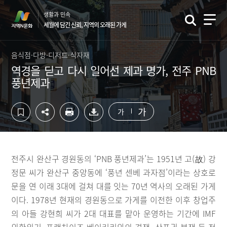
컨
하
생활과 민속
텐
단
세월에 담긴 신뢰, 지역의 오래된 가게
츠
영
영
역
역
바
음식점·다방·디저트·식자재
바
로
역경을 딛고 다시 일어선 제과 명가, 전주 PNB
로
가
풍년제과
가
기
기
가
가
전주시 완산구 경원동의 ‘PNB 풍년제과’는 1951년 고(故) 강
정문 씨가 완산구 중앙동에 ‘풍년 센베 과자점’이라는 상호로
문을 연 이래 3대에 걸쳐 대를 잇는 70년 역사의 오래된 가게
이다. 1978년 현재의 경원동으로 가게를 이전한 이후 창업주
의 아들 강현희 씨가 2대 대표를 맡아 운영하는 기간에 IMF