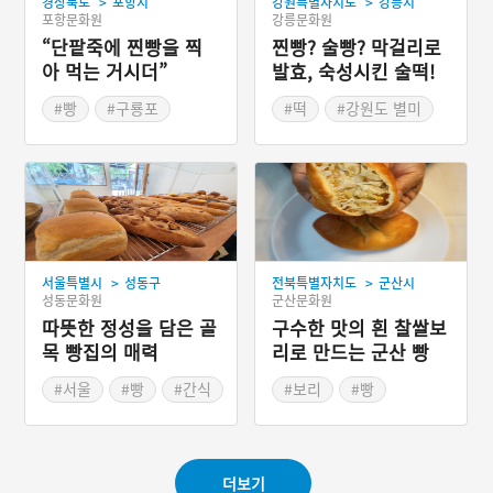
>
>
경상북도
포항시
강원특별자치도
강릉시
포항문화원
강릉문화원
“단팥죽에 찐빵을 찍
찐빵? 술빵? 막걸리로
아 먹는 거시더”
발효, 숙성시킨 술떡!
방울증편
#빵
#구룡포
#떡
#강원도 별미
#오래된 가게
#팥
#강릉가볼만한곳
#강릉음식
>
>
서울특별시
성동구
전북특별자치도
군산시
성동문화원
군산문화원
따뜻한 정성을 담은 골
구수한 맛의 흰 찰쌀보
목 빵집의 매력
리로 만드는 군산 빵
맛집
#서울
#빵
#간식
#보리
#빵
#동네빵집
#군산음식
#전라북도 별미
더보기