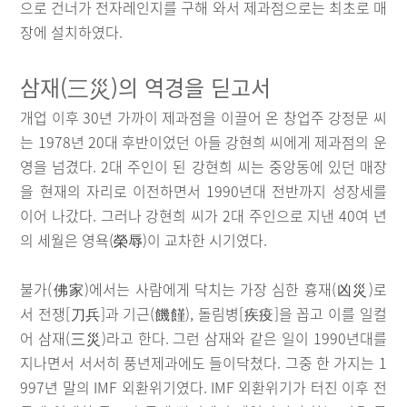
으로 건너가 전자레인지를 구해 와서 제과점으로는 최초로 매
장에 설치하였다.
삼재(三災)의 역경을 딛고서
개업 이후 30년 가까이 제과점을 이끌어 온 창업주 강정문 씨
는 1978년 20대 후반이었던 아들 강현희 씨에게 제과점의 운
영을 넘겼다. 2대 주인이 된 강현희 씨는 중앙동에 있던 매장
을 현재의 자리로 이전하면서 1990년대 전반까지 성장세를
이어 나갔다. 그러나 강현희 씨가 2대 주인으로 지낸 40여 년
의 세월은 영욕(榮辱)이 교차한 시기였다.
불가(佛家)에서는 사람에게 닥치는 가장 심한 흉재(凶災)로
서 전쟁[刀兵]과 기근(饑饉), 돌림병[疾疫]을 꼽고 이를 일컬
어 삼재(三災)라고 한다. 그런 삼재와 같은 일이 1990년대를
지나면서 서서히 풍년제과에도 들이닥쳤다. 그중 한 가지는 1
997년 말의 IMF 외환위기였다. IMF 외환위기가 터진 이후 전