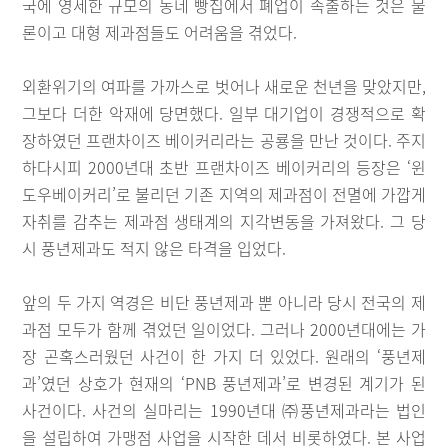
국에 영세한 규모의 동네 빵집에서 폐업이 속출하는 것은 물
론이고 대형 제과점들도 어려움을 겪었다.
외환위기의 여파를 가까스로 벗어나 새로운 천년을 맞았지만,
그보다 더한 악재에 당면했다. 일부 대기업이 경쟁적으로 확
장하였던 프랜차이즈 베이커리라는 공룡을 만난 것이다. 주지
하다시피 2000년대 초반 프랜차이즈 베이커리의 등장은 ‘윈
도우베이커리’로 불리던 기존 지역의 제과점이 전멸에 가깝게
자취를 감추는 제과점 생태계의 지각변동을 가져왔다. 그 당
시 풍년제과도 적지 않은 타격을 입었다.
앞의 두 가지 역경은 비단 풍년제과 뿐 아니라 당시 전국의 제
과점 모두가 함께 겪었던 일이었다. 그러나 2000년대에는 가
장 곤혹스러웠던 사건이 한 가지 더 있었다. 원래의 ‘풍년제
과’였던 상호가 현재의 ‘PNB 풍년제과’로 변경된 계기가 된
사건이다. 사건의 실마리는 1990년대 ㈜풍년제과라는 법인
을 설립하여 가맹점 사업을 시작한 데서 비롯하였다. 본 사업