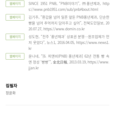
SINCE 1951 PNB, “PNB이야기”, ㈜풍년제과, http
웹페이지
s://www.pnb1951.com/sub/pnbAbout.html
김기주, “환갑을 넘어 일흔 앞둔 PNB풍년제과, 단순한
웹페이지
빵을 넘어 추억까지 담아주고 싶어”, 전북도민일보, 20
20.07.27, https://www.domin.co.kr
성도현, “전주 ‘풍년제과’ 상표권 분쟁…원조업체가 먼
웹페이지
저 웃었다”, 뉴스1, 2016.04.05, https://www.news1.
kr
윤나네, “[6. 피엔비(PNB) 풍년제과] 62년 전통 빵 속
웹페이지
엔 정성 ‘빵빵’”, 全北日報, 2013.03.19, https://www.
jjan.kr
집필자
정윤화