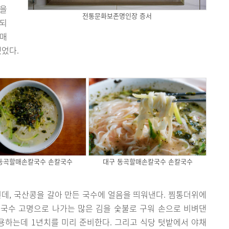
불을
전통문화보존명인장 증서
 되
할매
었다.
동곡할매손칼국수 손칼국수
대구 동곡할매손칼국수 손칼국수
, 국산콩을 갈아 만든 국수에 얼음을 띄워낸다. 찜통더위에
국수 고명으로 나가는 많은 김을 숯불로 구워 손으로 비벼댄
사용하는데 1년치를 미리 준비한다. 그리고 식당 텃밭에서 야채