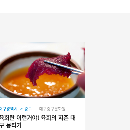
대구광역시
중구
대구중구문화원
>
육회란 이런거야! 육회의 지존 대
구 뭉티기