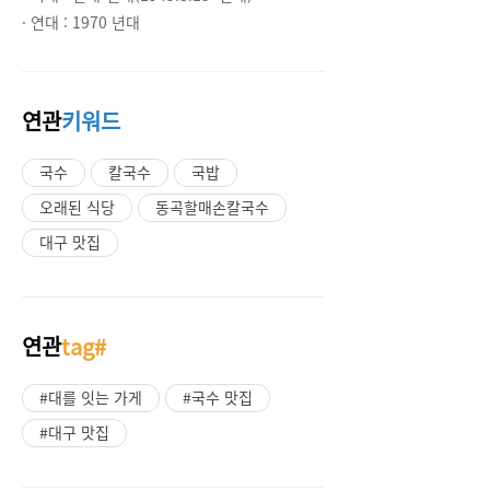
· 연대 :
1970 년대
연관
키워드
국수
칼국수
국밥
오래된 식당
동곡할매손칼국수
대구 맛집
연관
tag#
#대를 잇는 가게
#국수 맛집
#대구 맛집