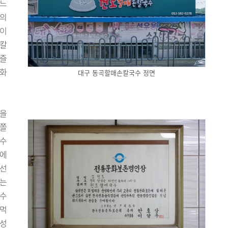
며느
조의
업이
 칼
 즐
문화
대구 동곡할매손칼국수 정면
물을
 쫄
면수
외에
 선
수는
 수
 먹
독성