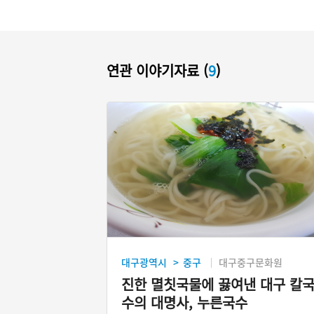
연관 이야기자료 (
9
)
대구광역시
중구
대구중구문화원
>
진한 멸칫국물에 끓여낸 대구 칼
수의 대명사, 누른국수