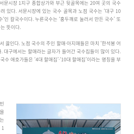
 서문시장 1지구 종합상가와 부근 뒷골목에는 20여 곳의 국수
몰려 있다. 서문시장에 있는 국수 골목과 노점 국수는 ‘대구 10
수’인 칼국수이다. 누른국수는 ‘홍두깨로 눌러서 만든 국수’ 또
는 뜻이다.
서 끓인다. 노점 국수의 주인 할매·아지매들은 마치 ‘한석봉 어
다. 대구에서는 할매라는 글자가 들어간 국수집들이 많이 있다.
 국수 애호가들은 ‘4대 할매집’·‘10대 할매집’이라는 명칭을 부
빈
문을
때는
 1