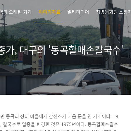
역의 오래된 가게
이야기자료
멀티미디어
지방문화원 소장
종가, 대구의 '동곡할매손칼국수'
동곡리 장터 마을에서 강신조가 처음 문을 연 가게이다. 19
, 칼국수로 업종을 변경한 것은 1975년이다. 동곡할매손칼수