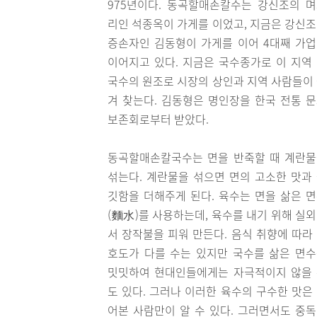
975년이다. 동곡할매손칼수는 강신조의 
리인 석종옥이 가게를 이었고, 지금은 강신
증손자인 김동형이 가게를 이어 4대째 가
이어지고 있다. 지금은 국수종가로 이 지역
국수의 원조로 시장의 상인과 지역 사람들이
겨 찾는다. 김동형은 명인장을 한국 전통 
보존회로부터 받았다.
동곡할매손칼국수는 면을 반죽할 때 계란
섞는다. 계란물을 섞으면 면의 고소한 맛과
깃함을 더해주게 된다. 육수는 면을 삶은 
(麵水)를 사용하는데, 육수를 내기 위해 실
서 장작불을 피워 만든다. 음식 취향에 따라
호도가 다를 수는 있지만 국수를 삶은 면
밋밋하여 현대인들에게는 자극적이지 않을
도 있다. 그러나 이러한 육수의 구수한 맛은
어본 사람만이 알 수 있다. 그러면서도 중