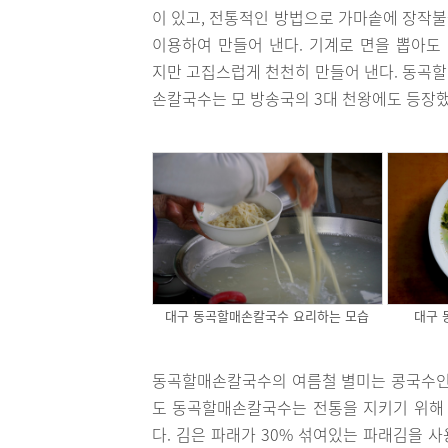
이 있고, 전통적인 방법으로 가마솥에 장작
이용하여 만들어 낸다. 기계로 면을 뽑아도
지만 고집스럽게 천천히 만들어 낸다. 동곡
손칼국수는 모 방송국의 3대 천왕에도 등장했
대구 동곡할매손칼국수 요리하는 모습
대구 
동곡할매손칼국수의 여름철 별미는 콩국수인데
도 동곡할매손칼국수는 전통을 지키기 위해 
다. 김은 파래가 30% 섞여있는 파래김을 