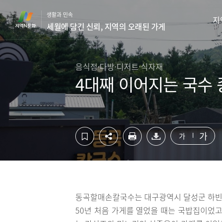
컨
하
생활과 민속
텐
단
지
세월에 담긴 신뢰, 지역의 오래된 가게
츠
영
영
역
역
바
바
로
음식점·다방·디저트·식자재
로
가
4대째 이어지는 국수 
가
기
기
가
가
동곡할매손칼국수는 대구광역시 달성군 하빈면 
50년 처음 가게를 열었을 때는 국밥집이었고