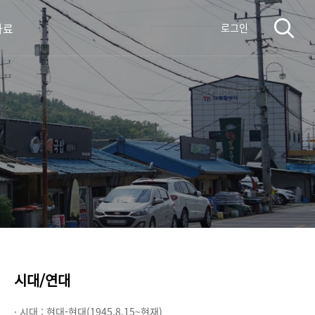
자료
로그인
시대/연대
· 시대 :
현대-현대(1945.8.15~현재)