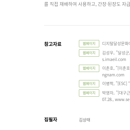
를 직접 재배하여 사용하고, 간장·된장도 자
참고자료
디지털달성문화대전, 
웹페이지
김성우, "달성군,
웹페이지
s.imaeil.com
이춘호, "[이춘호 
웹페이지
ngnam.com
이병학, "[ESC] 
웹페이지
박영자, "[대구
웹페이지
07.28., www.s
집필자
김상태