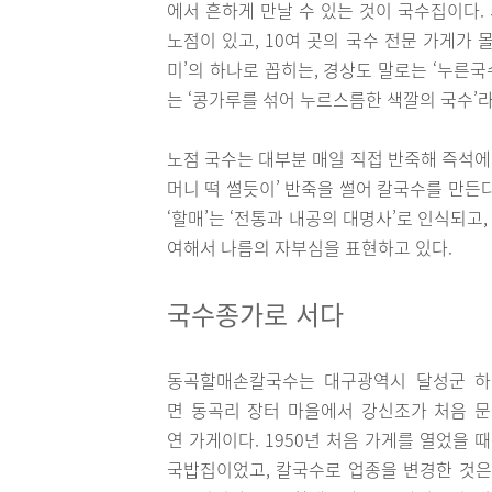
에서 흔하게 만날 수 있는 것이 국수집이다.
노점이 있고, 10여 곳의 국수 전문 가게가 
미’의 하나로 꼽히는, 경상도 말로는 ‘누른국
는 ‘콩가루를 섞어 누르스름한 색깔의 국수’라
노점 국수는 대부분 매일 직접 반죽해 즉석에
머니 떡 썰듯이’ 반죽을 썰어 칼국수를 만든
‘할매’는 ‘전통과 내공의 대명사’로 인식되고,
여해서 나름의 자부심을 표현하고 있다.
국수종가로 서다
동곡할매손칼국수는 대구광역시 달성군 하
면 동곡리 장터 마을에서 강신조가 처음 
연 가게이다. 1950년 처음 가게를 열었을 
국밥집이었고, 칼국수로 업종을 변경한 것은