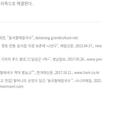
급자족으로 해결한다.
"동곡할매칼국수", dalseong.grandculture.net
 향토·전통 음식점 지정 보존에 나선다", 매일신문, 2013.04.17., new
기자의 푸드 블로그] 달성군 <하>", 영남일보, 2017.05.26., www.yeo
“할매국수 먹어 봤능교”", 한겨레신문, 2017.10.11., www.hani.co.kr
근교 맛집] 할머니의 손맛이 담긴 '동곡할매칼국수'", 시니어매일, 2021.
eniormaeil.com