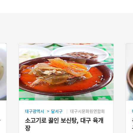
대구광역시
달서구
대구시문화원연합회
>
국
소고기로 끓인 보신탕, 대구 육개
장