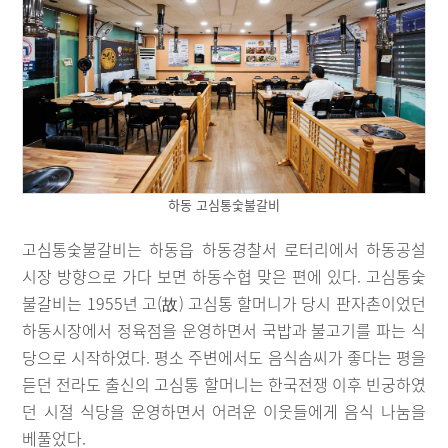
하동 고심통숯불갈비
고심통숯불갈비는 하동읍 하동경찰서 로터리에서 하동공설
시장 방향으로 가다 보면 하동수협 맞은 편에 있다. 고심통숯
불갈비는 1955년 고(故) 고심통 할머니가 당시 판자촌이었던
하동시장에서 정육점을 운영하면서 국밥과 불고기를 파는 식
당으로 시작하였다. 평소 주변에서도 음식솜씨가 좋다는 평을
듣던 전라도 출신의 고심통 할머니는 한국전쟁 이후 빈궁하였
던 시절 식당을 운영하면서 어려운 이웃들에게 음식 나눔을
베풀었다.