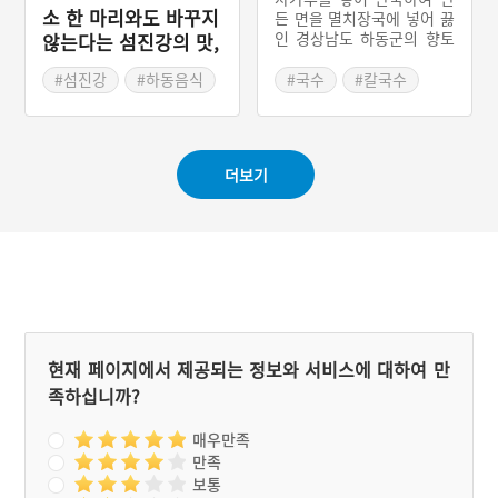
소 한 마리와도 바꾸지
든 면을 멸치장국에 넣어 끓
인 경상남도 하동군의 향토
않는다는 섬진강의 맛,
음식이다. 옛날부터 녹차의
하동 참게탕
주산지였던 하동군에 위치
#섬진강
#하동음식
#국수
#칼국수
한 불교사찰에서는 다도(茶
#경상남도 별미
#녹차
#하동음식
道)문화와 더불어 녹차를 이
#경상남도 별미
용한 다양한 음식이 발달하
였다. 녹차칼국수도 사찰에
더보기
서 유래된 음식이라 하여 사
찰국수라는 별칭으로 불리
기도 한다.
현재 페이지에서 제공되는 정보와 서비스에 대하여 만
족하십니까?
매우만족
만족
보통