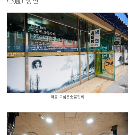
心通) 정신
하동 고심통숯불갈비