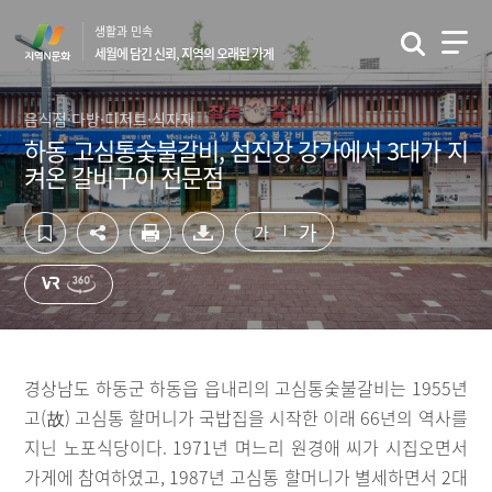
컨
하
생활과 민속
텐
단
세월에 담긴 신뢰, 지역의 오래된 가게
츠
영
영
역
역
바
음식점·다방·디저트·식자재
바
로
하동 고심통숯불갈비, 섬진강 강가에서 3대가 지
로
가
켜온 갈비구이 전문점
가
기
기
가
가
경상남도 하동군 하동읍 읍내리의 고심통숯불갈비는 1955년
고(故) 고심통 할머니가 국밥집을 시작한 이래 66년의 역사를
지닌 노포식당이다. 1971년 며느리 원경애 씨가 시집오면서
가게에 참여하였고, 1987년 고심통 할머니가 별세하면서 2대