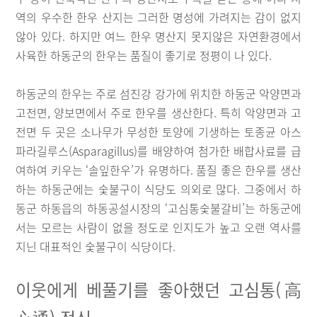
역의 우수한 한우 산지는 그러한 명성에 가려지는 감이 없지
않아 있다. 하지만 여느 한우 명산지 못지않은 자연환경에서
사육한 하동군의 한우는 품질이 좋기로 정평이 나 있다.
하동군의 한우는 주로 섬진강 강가에 위치한 하동군 악양면과
고전면, 양보면에서 주로 한우를 생산한다. 특히 악양면과 고
전면 두 곳은 소나무가 무성한 토양에 기생하는 토종균 아스
파라길루스(Asparagillus)를 배양하여 첨가한 배합사료를 급
여하여 키우는 ‘솔잎한우’가 유명하다. 품질 좋은 한우를 생산
하는 하동군에는 숯불구이 식당도 의외로 많다. 그중에서 하
동군 하동읍의 하동공설시장의 ‘고심통숯불갈비’는 하동군에
서는 모르는 사람이 없을 정도로 인지도가 높고 오랜 역사를
지닌 대표적인 숯불구이 식당이다.
이웃에게 베풀기를 좋아했던 고심통(高