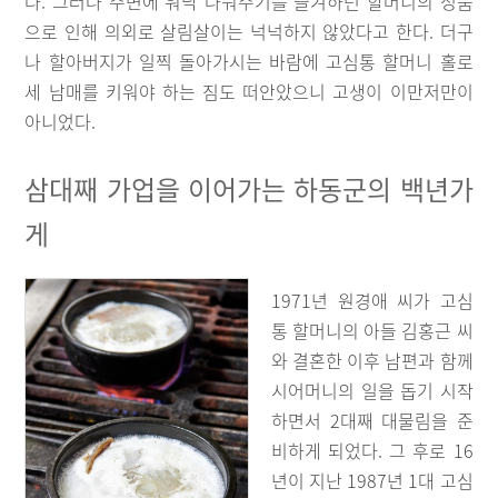
다. 그러나 주변에 워낙 나눠주기를 즐겨하던 할머니의 성품
으로 인해 의외로 살림살이는 넉넉하지 않았다고 한다. 더구
나 할아버지가 일찍 돌아가시는 바람에 고심통 할머니 홀로
세 남매를 키워야 하는 짐도 떠안았으니 고생이 이만저만이
아니었다.
삼대째 가업을 이어가는 하동군의 백년가
게
1971년 원경애 씨가 고심
통 할머니의 아들 김홍근 씨
와 결혼한 이후 남편과 함께
시어머니의 일을 돕기 시작
하면서 2대째 대물림을 준
비하게 되었다. 그 후로 16
년이 지난 1987년 1대 고심