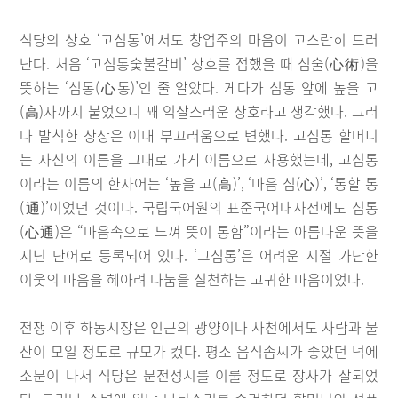
식당의 상호 ‘고심통’에서도 창업주의 마음이 고스란히 드러
난다. 처음 ‘고심통숯불갈비’ 상호를 접했을 때 심술(心術)을
뜻하는 ‘심통(心통)’인 줄 알았다. 게다가 심통 앞에 높을 고
(高)자까지 붙었으니 꽤 익살스러운 상호라고 생각했다. 그러
나 발칙한 상상은 이내 부끄러움으로 변했다. 고심통 할머니
는 자신의 이름을 그대로 가게 이름으로 사용했는데, 고심통
이라는 이름의 한자어는 ‘높을 고(高)’, ‘마음 심(心)’, ‘통할 통
(通)’이었던 것이다. 국립국어원의 표준국어대사전에도 심통
(心通)은 “마음속으로 느껴 뜻이 통함”이라는 아름다운 뜻을
지닌 단어로 등록되어 있다. ‘고심통’은 어려운 시절 가난한
이웃의 마음을 헤아려 나눔을 실천하는 고귀한 마음이었다.
전쟁 이후 하동시장은 인근의 광양이나 사천에서도 사람과 물
산이 모일 정도로 규모가 컸다. 평소 음식솜씨가 좋았던 덕에
소문이 나서 식당은 문전성시를 이룰 정도로 장사가 잘되었