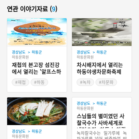
연관 이야기자료 (
9
)
>
>
경상남도
하동군
경상남도
하동군
하동문화원
하동문화원
재첩의 본고장 섬진강
차시배지에서 열리는
에서 열리는 '알프스하
하동야생차문화축제
동섬진강문화재첩축
#재첩
#하동
#녹차
#차문화
제'
#섬진강
#여름축제
#봄나들이
#봄축제
#여름여행
>
경상남도
하동군
하동문화원
스님들의 별미였던 사
찰국수가 사바세계로
내려오다, 하동 녹차칼
>
경상남도
하동군
녹차칼국수는 밀가루에 녹
국수
하동문화원
차가루를 넣어 반죽하여 만