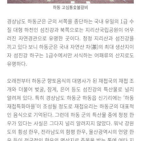
하동 고심통숯불갈비
경상남도 하동군은 군의 서쪽을 종단하는 국내 유일의 1급 수
질 대형 하천인 섬진강과 북쪽으로는 지리산국립공원이 어우
러진 자연경관으로 유명한 곳이다. 청정 지리산과 섬진강을
끼고 있다 보니 하동군은 국내 자연산 차(茶)의 최대 생산지이
자 섬진강 하구는 1급수에서만 서식하는 어패류의 산지로도
유명하다.
오래전부터 하동군 향토음식의 대명사가 된 재첩국의 재첩 조
개와 더불어 벚굴, 참게, 은어 등도 섬진강의 특산물로 널리
알려져 있다. 특히 경상남도 하동군 하동읍 신기리에는 ‘하동
재첩특화마을’이 조성될 정도로 재첩요리는 하동군의 대표적
인 음식으로 기억된다. 그런데 하동 군의 특산물 중에 청정 한
우가 있다는 사실은 그다지 널리 알려지지 않았다. 워낙 강원
도의 횡성 한우, 전라남도의 함평 한우, 울산광역시의 언양 한
우 등이 전국적인 한우의 명산지로 주목을 받는 통에 여타 지