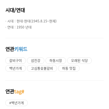
시대/연대
· 시대 :
현대-현대(1945.8.15~현재)
· 연대 :
1950 년대
연관
키워드
갈비구이
섬진강
하동시장
오래된 식당
백년가게
고심통숯불갈비
하동 맛집
연관
tag#
#백년가게