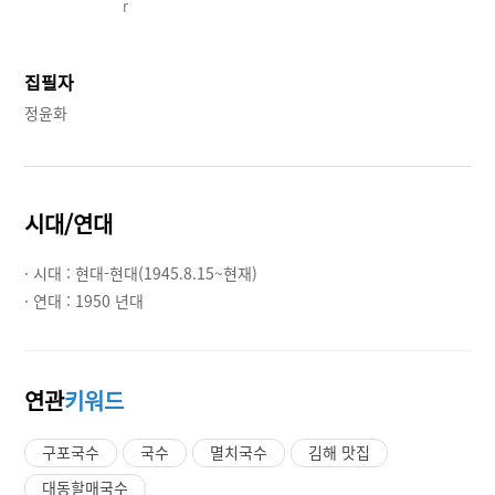
r
집필자
정윤화
시대/연대
· 시대 :
현대-현대(1945.8.15~현재)
· 연대 :
1950 년대
연관
키워드
구포국수
국수
멸치국수
김해 맛집
대동할매국수