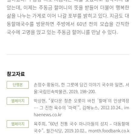
았는데, 이제는 주동금 할머니의 뜻을 받들어 더불어 행복한
삶을 나누는 가게로 이어 나갈 포부를 밝히고 있다. 지금도 대
동할매국수를 방문하면 주방에서 60년 전의 모습을 간직한
국수에 고명을 얹고 있는 주동금 할머니를 만날 수 있다.
참고자료
손정수∙황동이, 한 그릇에 담긴 이야기 국수와 밀면, 서
단행본
울:국립민속박물관, 2019, 198~200.
박상현, “꽃다운 청춘 오롯이 바친 '할매'의 인생역정
웹페이지
… 그 진한 육수의 '마력'”, 김해뉴스, 2012.10.24., im
haenews.co.kr
육주희, “60년 전통 국수 마니아들의 성지 – 대동할매
웹페이지
국수”, 월간식당, 2019.10.02., month.foodbank.co.k