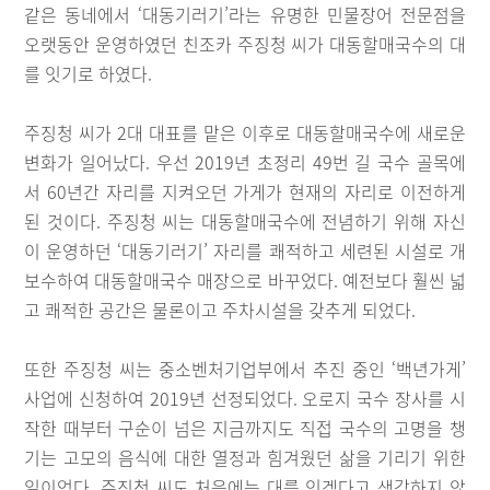
같은 동네에서 ‘대동기러기’라는 유명한 민물장어 전문점을
오랫동안 운영하였던 친조카 주징청 씨가 대동할매국수의 대
를 잇기로 하였다.
주징청 씨가 2대 대표를 맡은 이후로 대동할매국수에 새로운
변화가 일어났다. 우선 2019년 초정리 49번 길 국수 골목에
서 60년간 자리를 지켜오던 가게가 현재의 자리로 이전하게
된 것이다. 주징청 씨는 대동할매국수에 전념하기 위해 자신
이 운영하던 ‘대동기러기’ 자리를 쾌적하고 세련된 시설로 개
보수하여 대동할매국수 매장으로 바꾸었다. 예전보다 훨씬 넓
고 쾌적한 공간은 물론이고 주차시설을 갖추게 되었다.
또한 주징청 씨는 중소벤처기업부에서 추진 중인 ‘백년가게’
사업에 신청하여 2019년 선정되었다. 오로지 국수 장사를 시
작한 때부터 구순이 넘은 지금까지도 직접 국수의 고명을 챙
기는 고모의 음식에 대한 열정과 힘겨웠던 삶을 기리기 위한
일이었다. 주징청 씨도 처음에는 대를 잇겠다고 생각하지 않