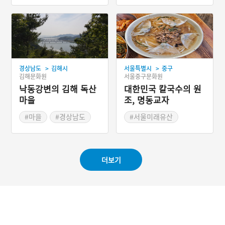
#가을축제
#김해
>
>
경상남도
김해시
서울특별시
중구
김해문화원
서울중구문화원
낙동강변의 김해 독산
대한민국 칼국수의 원
마을
조, 명동교자
#마을
#경상남도
#서울미래유산
#김해
#블루리본
#미쉐린가이드
더보기