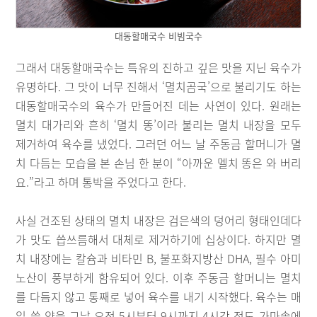
대동할매국수 비빔국수
그래서 대동할매국수는 특유의 진하고 깊은 맛을 지닌 육수가
유명하다. 그 맛이 너무 진해서 ‘멸치곰국’으로 불리기도 하는
대동할매국수의 육수가 만들어진 데는 사연이 있다. 원래는
멸치 대가리와 흔히 ‘멸치 똥’이라 불리는 멸치 내장을 모두
제거하여 육수를 냈었다. 그러던 어느 날 주동금 할머니가 멸
치 다듬는 모습을 본 손님 한 분이 “아까운 멜치 똥은 와 버리
요.”라고 하며 통박을 주었다고 한다.
사실 건조된 상태의 멸치 내장은 검은색의 덩어리 형태인데다
가 맛도 씁쓰름해서 대체로 제거하기에 십상이다. 하지만 멸
치 내장에는 칼슘과 비타민 B, 불포화지방산 DHA, 필수 아미
노산이 풍부하게 함유되어 있다. 이후 주동금 할머니는 멸치
를 다듬지 않고 통째로 넣어 육수를 내기 시작했다. 육수는 매
일 쓸 양을 그날 오전 5시부터 9시까지 4시간 정도 가마솥에