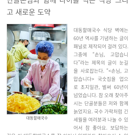
고 새로운 도약
대동할매국수 식당 벽에는
60년 역사를 기념하는 글이
패널로 제작되어 걸려 있다.
그중에 “손님, 고맙습니
다”라는 제목의 글이 눈길
을 사로잡는다. “<손님, 고
맙습니다> 국숫집을 업으
로 초지일관, 벌써 60년이
넘었습니다. 참 오래 찾아주
시는 단골분들은 저와 함께
늙었지요. 국수 가락처럼 긴
대동할매국수
세월을 여러분과 나눌 수 있
어서 참 좋아요. 보답하는