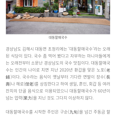
대동할매국수
경상남도 김해시 대동면 초정리에는 ‘대동할매국수’라는 오래
된 식당이 있다. 국수 좀 먹어 봤다고 자부하는 마니아들에게
는 오래전부터 소문난 경상남도의 국수 맛집이다. 대동할매국
수는 인간의 나이로 치면 지난 2020년 환갑을 맞은 노포(老
鋪)이다. 국수라는 음식이 옛날부터 기다란 면발이 장수(長
壽)나 해로(偕老)를 상징한다고 하여 생일, 혼인, 회갑 등 여러
잔치의 단골 음식으로 이용되었으니 대동할매국수가 60년이
넘는 업력(業力)을 지닌 것도 그다지 이상하지 않다.
대동할매국수를 시작한 주인은 구순(九旬)을 넘긴 주동금 할