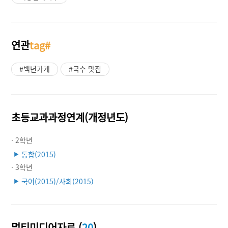
연관
tag#
#백년가게
#국수 맛집
초등교과과정연계(개정년도)
· 2학년
통합(2015)
▶
· 3학년
국어(2015)/사회(2015)
▶
멀티미디어자료 (
20
)