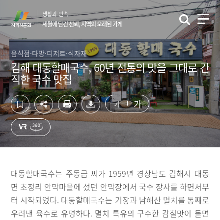
컨
하
생활과 민속
텐
단
세월에 담긴 신뢰, 지역의 오래된 가게
츠
영
영
역
역
바
음식점·다방·디저트·식자재
바
로
김해 대동할매국수, 60년 전통의 맛을 그대로 간
로
가
직한 국수 맛집
가
기
기
가
가
대동할매국수는 주동금 씨가 1959년 경상남도 김해시 대동
면 초정리 안막마을에 섰던 안막장에서 국수 장사를 하면서부
터 시작되었다. 대동할매국수는 기장과 남해산 멸치를 통째로
우려낸 육수로 유명하다. 멸치 특유의 구수한 감칠맛이 돌면