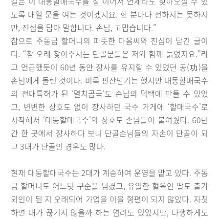
길은 이 대동할매국수를 잘 이어서 언제라도 찾아오실 수 있
도록 매일 문을 여는 것이겠지요. 한 분마다 전하지는 못하지
만, 진심을 담아 말합니다. 손님, 고맙습니다.”
참으로 주동금 할머니의 따뜻한 마음씨와 진심이 담긴 글이
다. “참 오래 찾아주시는 단골분들은 저와 함께 늙었지요.”라
고 언급했듯이 60년 동안 장사를 유지할 수 있었던 공(功)을
손님에게 돌린 것이다. 비록 핀잔받기는 했지만 대동할매국수
의 전매특허가 된 ‘멸치곰국’도 손님의 덕택에 만들 수 있었
고, 변변한 상호도 없이 장사하던 국수 가게에 ‘할매국수’로
시작해서 ‘대동할매국수’의 상호도 손님들이 붙여줬다. 60년
간 한 곳에서 장사하다 보니 단골손님들의 자손이 단골이 되
고 3대가 단골인 경우도 많다.
현재 대동할매국수는 2대가 계승하여 운영을 맡고 있다. 주동
금 할머니도 어느덧 구순을 넘겼고, 유일한 혈육인 딸도 출가
외인이 된 지 오래되어 가업을 이을 형편이 되지 않았다. 자칫
하면 대가 끊기지 않을까 하는 염려도 있었지만, 다행하게도