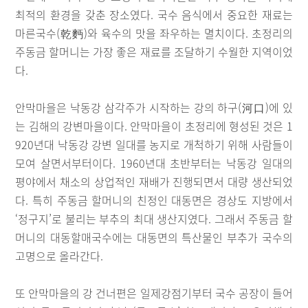
최적의 환경을 갖춘 장소였다. 국수 음식에서 중요한 재료는
마른국수(乾麪)와 육수의 맛을 좌우하는 멸치이다. 초정리의
주동금 할머니는 가장 좋은 재료를 조달하기 수월한 지역이었
다.
안막마을은 낙동강 삼각주가 시작하는 강의 하구(河口)에 있
는 김해의 강변마을이다. 안막마을이 초정리에 형성된 것은 1
920년대 낙동강 강변 일대를 농지로 개척하기 위해 사람들이
모여 살면서부터이다. 1960년대 초반부터는 낙동강 일대의
평야에서 채소의 상업적인 재배가 진행되면서 대량 생산되었
다. 특히 주동금 할머니의 친정인 대동면은 경상도 지방에서
‘정구지’로 불리는 부추의 최대 생산지였다. 그래서 주동금 할
머니의 대동할매국수에는 대동면의 특산물인 부추가 국수의
고명으로 올라간다.
또 안막마을의 강 건너편은 일제강점기부터 국수 공장이 들어