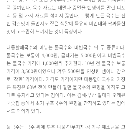
푹 끓여낸다. 육수 재료는 대멸과 중멸을 밴댕이를 말린 디포
리 등 몇 가지 재료를 섞어서 끓인다. 그렇게 만든 육수는 진
한 감칠맛이 돌면서도 짙은 색깔에 특유의 비린내와 쌉싸름한
맛이 고스란히 느껴지는 것이 특징이다.
대동할매국수의 메뉴는 물국수와 비빔국수 딱 두 종류이다.
물국수는 보통이 4,000원, 곱빼기는 5,000원이고 비빔국수
는 물국수 가격에 1,000원씩 추가한다. 10년 전 물국수 보통
가격이 3,500원이었으니 겨우 500원을 인상한 셈이니 참으
로 ‘착한’ 가격이다. 가격도 가격이지만 대동할매국수의 가장
큰 특징은 60년 전에 만들어 팔던 물국수의 원형을 아직도 그
대로 유지하고 있다는 점이다. 이는 김해∙부산 일대의 오래된
국숫집 중에서 초기 구포국수의 원형을 간직하고 있다는 점에
서도 의의가 있다.
물국수는 국수 위에 부추 나물∙단무지채∙김 가루∙깨소금을 고