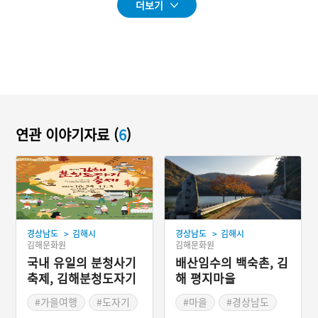
더보기
연관 이야기자료 (
6
)
>
>
경상남도
김해시
경상남도
김해시
김해문화원
김해문화원
국내 유일의 분청사기
배산임수의 백숙촌, 김
축제, 김해분청도자기
해 평지마을
축제
#가을여행
#도자기
#마을
#경상남도