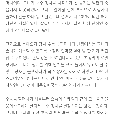
머니이다. 그녀가 국수 장사를 시작하게 된 동기는 남편의 죽
음에서 비롯되었다. 그녀는 열여덟 살에 부산으로 시집가서
슬하에 딸을 하나 낳고 살았는데 결혼한 지 10년이 되던 해에
남편과 사별하였다. 살길이 막막해지자 딸과 함께 친정인 초
정리 안막마을로 돌아왔다.
고향으로 돌아오자 당시 주동금 할머니의 친정에서는 그녀와
손녀가 거주할 수 있도록 초정리 안막장 옆에 방 한 개가 딸린
집을 구해줬다. 안막장은 1980년대까지 섰던 초정리의 오일
장이다. 그녀는 생계를 위해 밑천을 크게 들이지 않고도 할 수
있는 장사를 물색하다가 국수 장사를 하기로 하였다. 1959년
스물여덟의 꽃다운 나이로 안막장터에서 국수를 말아 팔기 시
작하였다. 이것이 대동할매국수 60년 역사의 시초이다.
주동금 할머니가 처음부터 요즘의 마케팅과 같이 모든 여건을
용의주도하게 살펴서 국수 장사를 결정하지는 않았을 것이다.
그런데 그녀의 고향 초정리 안막마을은 국수 장사를 하기에