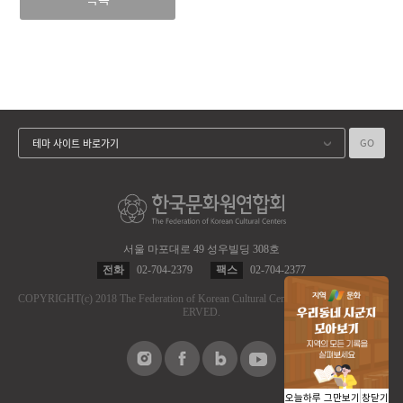
GO
테마 사이트 바로가기
서울 마포대로 49 성우빌딩 308호
전화
02-704-2379
팩스
02-704-2377
COPYRIGHT
(c)
2018 The Federation of Korean Cultural Centers.
ALL RIGHT RES
ERVED.
오늘하루 그만보기
창닫기