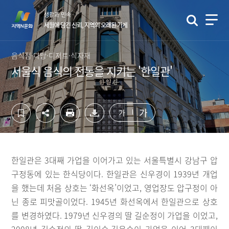
컨
하
생활과 민속
텐
단
세월에 담긴 신뢰, 지역의 오래된 가게
츠
영
영
역
역
바
음식점·다방·디저트·식자재
바
로
서울식 음식의 전통을 지키는 '한일관'
로
가
가
기
기
가
가
한일관은 3대째 가업을 이어가고 있는 서울특별시 강남구 압
구정동에 있는 한식당이다. 한일관은 신우경이 1939년 개업
을 했는데 처음 상호는 ‘화선옥’이었고, 영업장도 압구정이 아
닌 종로 피맛골이었다. 1945년 화선옥에서 한일관으로 상호
를 변경하였다. 1979년 신우경의 딸 길순정이 가업을 이었고,