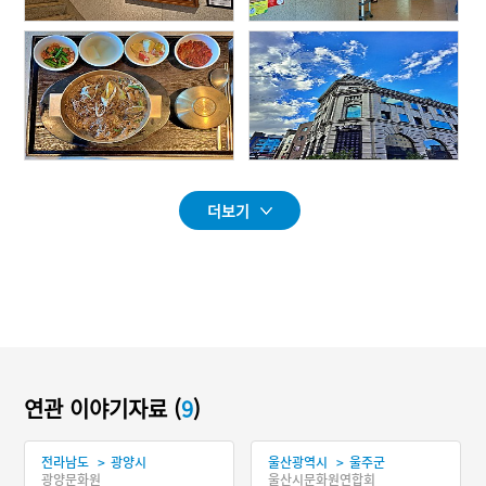
더보기
연관 이야기자료 (
9
)
>
>
전라남도
광양시
울산광역시
울주군
광양문화원
울산시문화원연합회