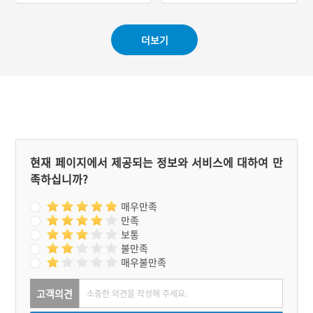
언양불고기는 석쇠불고기에
해당하며, 언양에서는 한두
마리 새끼를 낳은 암소를 도
더보기
축한 지 24시간 이내에 조
리한다. 또한 고기를 구울
동안 일정한 온도를 유지하
면서 일산화탄소 발생을 억
제하기 위해 백탄을 사용한
다.
현재 페이지에서 제공되는 정보와 서비스에 대하여 만
족하십니까?
매우만족
만족
보통
불만족
매우불만족
고객의견