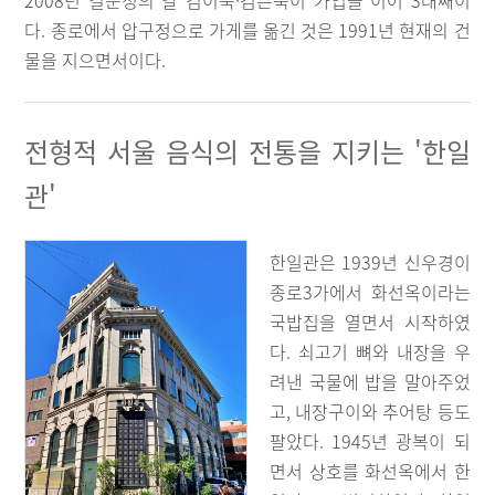
2008년 길순정의 딸 김이숙·김은숙이 가업을 이어 3대째이
다. 종로에서 압구정으로 가게를 옮긴 것은 1991년 현재의 건
물을 지으면서이다.
전형적 서울 음식의 전통을 지키는 '한일
관'
한일관은 1939년 신우경이
종로3가에서 화선옥이라는
국밥집을 열면서 시작하였
다. 쇠고기 뼈와 내장을 우
려낸 국물에 밥을 말아주었
고, 내장구이와 추어탕 등도
팔았다. 1945년 광복이 되
면서 상호를 화선옥에서 한