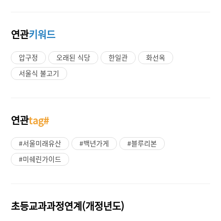
연관
키워드
압구정
오래된 식당
한일관
화선옥
서울식 불고기
연관
tag#
#서울미래유산
#백년가게
#블루리본
#미쉐린가이드
초등교과과정연계(개정년도)