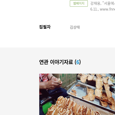
강재웅, "서울에
웹페이지
6.11., www.fn
집필자
김상태
연관 이야기자료 (
6
)