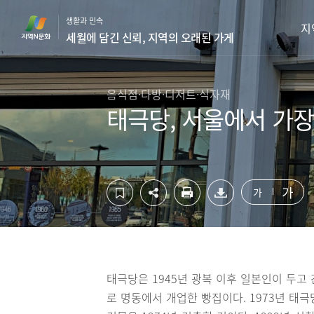
컨
하
생활과 민속
텐
단
지
세월에 담긴 신뢰, 지역의 오래된 가게
츠
영
영
역
역
바
바
로
음식점·다방·디저트·식자재
로
가
태극당, 서울에서 가장
가
기
기
가
가
태극당은 1945년 광복 이후 일본인이 두고 
로 명동에서 개업한 빵집이다. 1973년 태