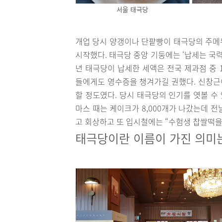
서울 태극당
개업 당시 양갱이나 단팥빵이 태극당의 주메
시작했다. 태극당 중앙 기둥에는 ‘납세는 국력,
년 태극당이 납세한 세액은 전국 제과점 중 
들에게도 영수증을 챙겨가길 권했다. 신창근
할 정도였다. 당시 태극당의 인기를 엿볼 수 
마스 때는 케이크가 8,000개가 나갔는데 
고 회상하고 또 입시철에는 “수험생 찹쌀떡을
태극당이란 이름이 가진 의미