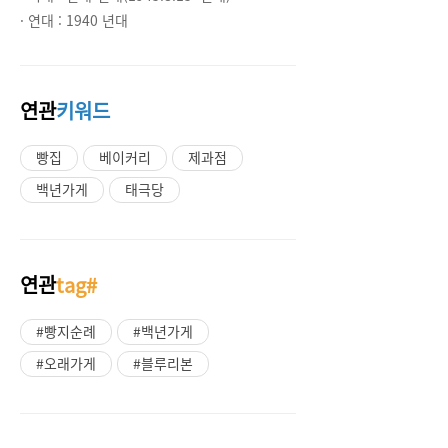
· 연대 :
1940 년대
연관
키워드
빵집
베이커리
제과점
백년가게
태극당
연관
tag#
#빵지순례
#백년가게
#오래가게
#블루리본