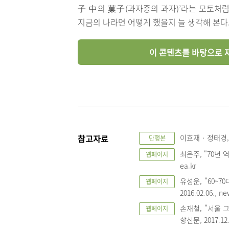
子 中의 菓子(과자중의 과자)’라는 모토처럼
지금의 나라면 어떻게 했을지 늘 생각해 본다.
이 콘텐츠를 바탕으로 재
참고자료
이효재‧정태경, 『
단행본
최은주, "70년
웹페이지
ea.kr
유성운, "60~7
웹페이지
2016.02.06., n
손재철, "서울 
웹페이지
향신문, 2017.12.