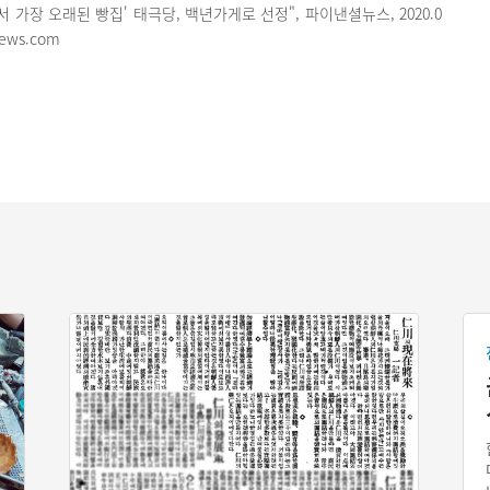
서 가장 오래된 빵집' 태극당, 백년가게로 선정", 파이낸셜뉴스, 2020.0
news.com