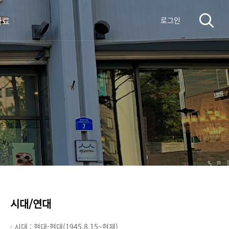
자료
로그인
시대/연대
· 시대 :
현대-현대(1945.8.15~현재)