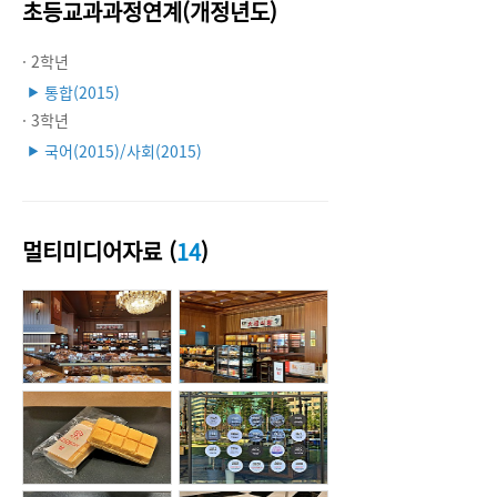
초등교과과정연계(개정년도)
· 2학년
통합(2015)
▶
· 3학년
국어(2015)/사회(2015)
▶
멀티미디어자료 (
14
)