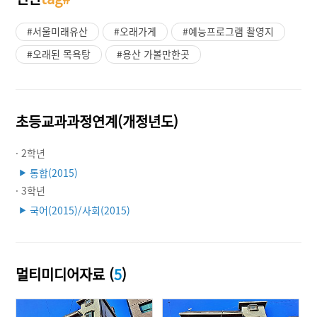
#서울미래유산
#오래가게
#예능프로그램 촬영지
#오래된 목욕탕
#용산 가볼만한곳
초등교과과정연계(개정년도)
· 2학년
통합(2015)
▶
· 3학년
국어(2015)/사회(2015)
▶
멀티미디어자료 (
5
)