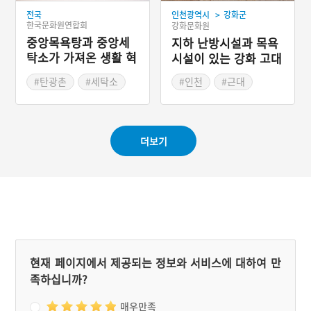
>
전국
인천광역시
강화군
한국문화원연합회
강화문화원
중앙목욕탕과 중앙세
지하 난방시설과 목욕
탁소가 가져온 생활 혁
시설이 있는 강화 고대
명
섭 가옥
#탄광촌
#세탁소
#인천
#근대
#목욕탕
#근대가옥
#강화군가옥
더보기
현재 페이지에서 제공되는 정보와 서비스에 대하여 만
족하십니까?
매우만족