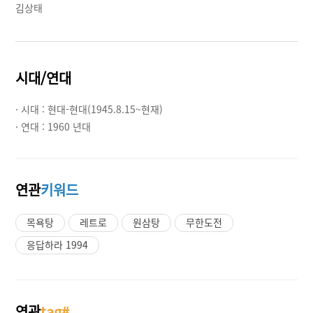
김상태
시대/연대
· 시대 :
현대-현대(1945.8.15~현재)
· 연대 :
1960 년대
연관
키워드
목욕탕
레트로
원삼탕
무한도전
응답하라 1994
연관
tag#