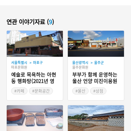
연관 이야기자료 (
9
)
>
>
서울특별시
마포구
울산광역시
울주군
마포문화원
울주문화원
예술로 목욕하는 아현
부부가 함께 운영하는
동 행화탕(2021년 영
울산 언양 미진이용원
업종료)
#카페
#문화공간
#울산
#상점
#목욕탕
#서울 마포
#이발관
#오래된 목욕탕