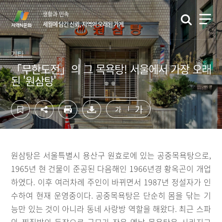
컨
하
생활과 민속
텐
단
세월에 담긴 신뢰, 지역의 오래된 가게
츠
영
영
역
역
바
기타
바
로
「무한도전」의 그 목욕탕! 서울에서 가장 오래
로
가
된 '원삼탕'
가
기
기
가
가
원삼탕은 서울특별시 용산구 원효로에 있는 공중목욕탕으로,
1965년 현 건물이 준공된 다음해인 1966년경 황옥곤이 개업
하였다. 이후 여러차례 주인이 바뀌면서 1987년 정설자가 인
수하여 현재 운영중이다. 공중목욕탕은 단순히 몸을 닦는 기
능만 있는 것이 아니라 동네 사랑방 역할을 해왔다. 최근 스파