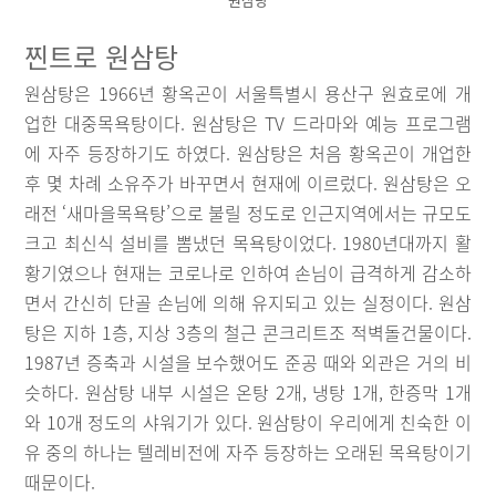
찐트로 원삼탕
원삼탕은 1966년 황옥곤이 서울특별시 용산구 원효로에 개
업한 대중목욕탕이다. 원삼탕은 TV 드라마와 예능 프로그램
에 자주 등장하기도 하였다. 원삼탕은 처음 황옥곤이 개업한
후 몇 차례 소유주가 바꾸면서 현재에 이르렀다. 원삼탕은 오
래전 ‘새마을목욕탕’으로 불릴 정도로 인근지역에서는 규모도
크고 최신식 설비를 뽐냈던 목욕탕이었다. 1980년대까지 활
황기였으나 현재는 코로나로 인하여 손님이 급격하게 감소하
면서 간신히 단골 손님에 의해 유지되고 있는 실정이다. 원삼
탕은 지하 1층, 지상 3층의 철근 콘크리트조 적벽돌건물이다.
1987년 증축과 시설을 보수했어도 준공 때와 외관은 거의 비
슷하다. 원삼탕 내부 시설은 온탕 2개, 냉탕 1개, 한증막 1개
와 10개 정도의 샤워기가 있다. 원삼탕이 우리에게 친숙한 이
유 중의 하나는 텔레비전에 자주 등장하는 오래된 목욕탕이기
때문이다.