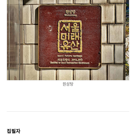
원삼탕
집필자