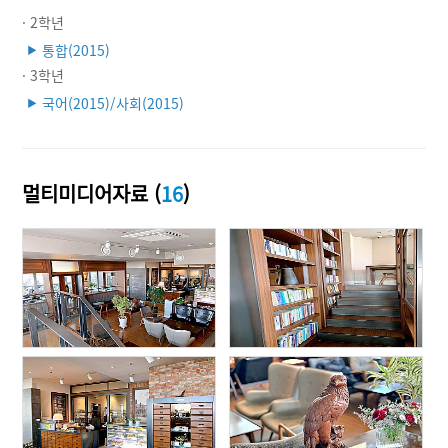
· 2학년
통합(2015)
▶
· 3학년
국어(2015)/사회(2015)
▶
멀티미디어자료 (
16
)