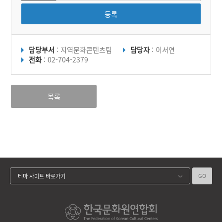
등록
담당부서
: 지역문화콘텐츠팀
담당자
: 이서연
전화
: 02-704-2379
목록
GO
테마 사이트 바로가기