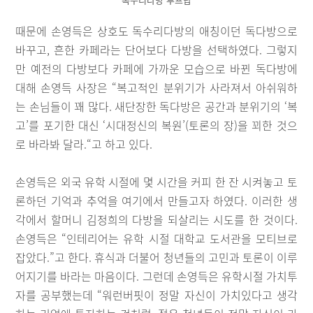
때문에 손영득은 상호도 독수리다방의 애칭이던 독다방으로
바꾸고, 흔한 카페라는 단어보다 다방을 선택하였다. 그렇지
만 예전의 다방보다 카페에 가까운 모습으로 바뀐 독다방에
대해 손영득 사장은 “복고적인 분위기가 사라져서 아쉬워하
는 손님들이 꽤 많다. 새단장한 독다방은 공간과 분위기의 ‘복
고’를 포기한 대신 ‘시대정신의 복원’(토론의 장)을 꾀한 것으
로 바라봐 달라.“고 하고 있다.
손영득은 외국 유학 시절에 몇 시간을 커피 한 잔 시켜놓고 토
론하던 기억과 추억을 여기에서 만들고자 하였다. 이러한 생
각에서 할머니 김정희의 다방을 되살리는 시도를 한 것이다.
손영득은 “인테리어는 유학 시절 대학교 도서관을 모티브로
잡았다.”고 한다. 휴식과 더불어 청년들의 고민과 토론이 이루
어지기를 바라는 마음이다. 그런데 손영득은 유학시절 가치투
자를 공부했는데 “워런버핏이 정말 자신이 가치있다고 생각