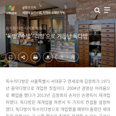
컨
하
생활과 민속
텐
단
세월에 담긴 신뢰, 지역의 오래된 가게
츠
영
영
역
역
바
음식점·다방·디저트·식자재
바
로
‘독방’·‘수방’·‘리방’으로 거듭난 독다방
로
가
가
기
기
가
가
독수리다방은 서울특별시 서대문구 연세로에 김정희가 1971
년 음악다방으로 개업한 찻집이다. 2004년 경영상 어려움으
로 폐업을 했다가 2013년 김정희의 손자인 손영득이 재개업
하였다. 독다방은 재개업을 하면서 두 가지의 컨셉을 설정하
였다. 독다방이 독수리다방으로 개업했을 때부터 들렀던 세대