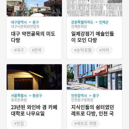
>
>
대구광역시
중구
강원특별자치도
인제군
대구시문화원연합회
인제문화원
대구 약전골목의 미도
일제강점기 예술인들
다방
이 모인 다방
#대구
#한약
#손탁호텔
#커피
#음식점
#이상
#이순석
#끽다점
#낙랑팔라
>
>
서울특별시
종로구
인천광역시
중구
종로문화원
인천중구문화원
23년된 와인바 겸 카페
지식인들의 쉼터였던
대학로 나무요일
레트로 다방, 인천 국
제다방
#맛집
#레트로 여행