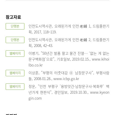
참고자료
인천도시역사관, 오래된가게 인천老鋪 1, 드림출판기
단행본
획, 2017, 118~119.
인천도시역사관, 오래된가게 인천老鋪 2, 드림출판기
단행본
획, 2008, 42~43.
이병기, "50년간 발품 팔고 물건 진열… ‘없는 게 없는
웹페이지
문구백화점’으로", 기호일보, 2019.02.15., www.kihoi
lbo.co.kr
이상훈, "부평의 터줏대감 ④ 남창문구사", 부평사람
웹페이지
들, 2008.01.28., www.icbp.go.kr
정운, "인천 부평구 '용방앗간·남창문구사·복화루' 백
웹페이지
년가게 현판식", 경인일보, 2019.10.30., www.kyeon
gin.com