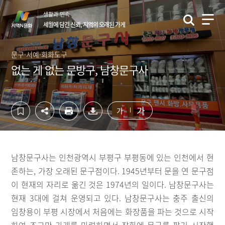
컨
하
생활과 민속
텐
단
세월에 담긴 신뢰, 지역의 오래된 가게
츠
영
영
역
역
바
문구·서예·회화도구
바
로
없는 게 없는 문방구, 남창문구사
로
가
가
기
기
가
가
남창문구사는 인천광역시 부평구 부평동에 있는 인천에서 현
존하는, 가장 오래된 문구점이다. 1945년부터 문을 연 문구점
이 현재의 자리로 옮긴 것은 1974년의 일이다. 남창문구사는
현재 3대에 걸쳐 운영되고 있다. 남창문구사는 충주 출신의
임창용이 부평 시장에서 처음에는 화장품을 파는 것으로 시작