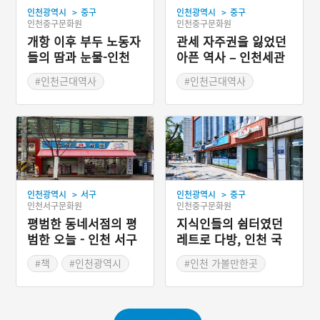
>
>
인천광역시
중구
인천광역시
중구
인천중구문화원
인천중구문화원
개항 이후 부두 노동자
관세 자주권을 잃었던
들의 땀과 눈물-인천
아픈 역사 – 인천세관
구 대화조 사무소
구 창고와 부속동
#인천근대역사
#인천근대역사
#인천 가볼만한곳
#인천개항장
#인천 가볼만한곳
>
>
인천광역시
서구
인천광역시
중구
인천서구문화원
인천중구문화원
평범한 동네서점의 평
지식인들의 쉼터였던
범한 오늘 - 인천 서구
레트로 다방, 인천 국
‘동아서점’
제다방
#책
#인천광역시
#인천 가볼만한곳
#서점
#레트로 여행
#추억의 다방