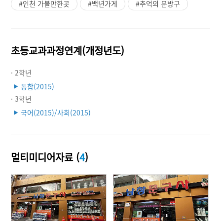
#인천 가볼만한곳
#백년가게
#추억의 문방구
초등교과과정연계(개정년도)
· 2학년
통합(2015)
▶
· 3학년
국어(2015)/사회(2015)
▶
멀티미디어자료 (
4
)