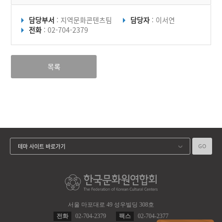
담당부서
: 지역문화콘텐츠팀
담당자
: 이서연
전화
: 02-704-2379
목록
GO
테마 사이트 바로가기
서울 마포대로 49 성우빌딩 308호
전화
02-704-2379
팩스
02-704-2377