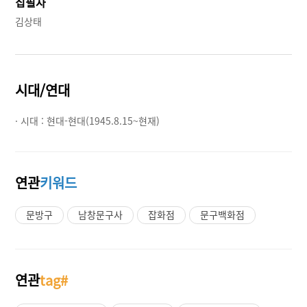
집필자
김상태
시대/연대
· 시대 :
현대-현대(1945.8.15~현재)
연관
키워드
문방구
남창문구사
잡화점
문구백화점
연관
tag#