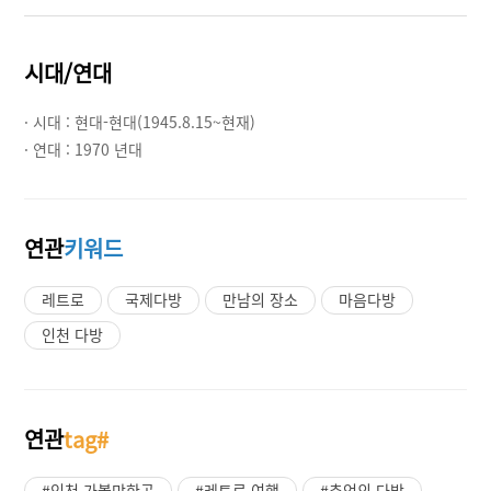
시대/연대
· 시대 :
현대-현대(1945.8.15~현재)
· 연대 :
1970 년대
연관
키워드
레트로
국제다방
만남의 장소
마음다방
인천 다방
연관
tag#
#인천 가볼만한곳
#레트로 여행
#추억의 다방