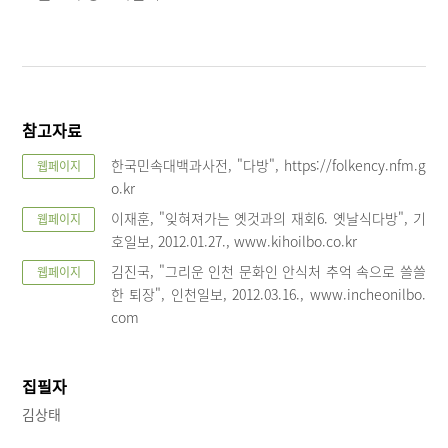
참고자료
한국민속대백과사전, "다방", https://folkency.nfm.g
웹페이지
o.kr
이재훈, "잊혀져가는 옛것과의 재회6. 옛날식다방", 기
웹페이지
호일보, 2012.01.27., www.kihoilbo.co.kr
김진국, "그리운 인천 문화인 안식처 추억 속으로 쓸쓸
웹페이지
한 퇴장", 인천일보, 2012.03.16., www.incheonilbo.
com
집필자
김상태