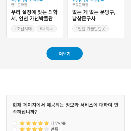
>
>
인천광역시
연수구
인천광역시
부평구
연수문화원
부평문화원
우리 실정에 맞는 의학
없는 게 없는 문방구,
서, 인천 가천박물관
남창문구사
소장 향약제생집성방
#조선시대
#의학서
#인천 가볼만한곳
#고서
#백년가게
#추억의 문방구
더보기
현재 페이지에서 제공되는 정보와 서비스에 대하여 만
족하십니까?
매우만족
만족