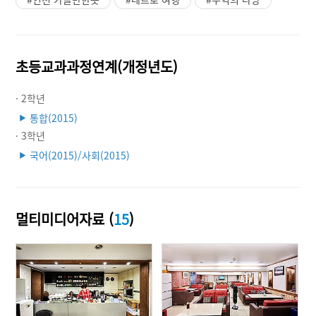
초등교과과정연계(개정년도)
· 2학년
통합(2015)
▶
· 3학년
국어(2015)/사회(2015)
▶
멀티미디어자료 (
15
)