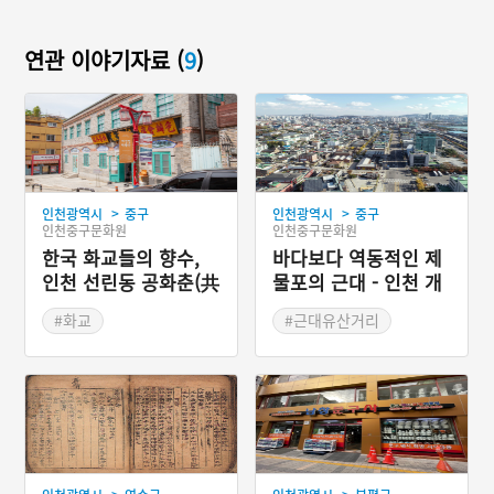
연관 이야기자료 (
9
)
>
>
인천광역시
중구
인천광역시
중구
인천중구문화원
인천중구문화원
한국 화교들의 향수,
바다보다 역동적인 제
인천 선린동 공화춘(共
물포의 근대 - 인천 개
和春)
항장 근대역사문화지
#화교
#근대유산거리
구
#인천 차이나타운
#인천근대역사
#인천근대역사
#인천 가볼만한곳
#인천 가볼만한곳