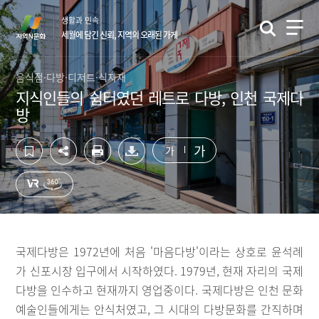
컨
하
생활과 민속
텐
단
세월에 담긴 신뢰, 지역의 오래된 가게
츠
영
영
역
역
바
음식점·다방·디저트·식자재
바
로
지식인들의 쉼터였던 레트로 다방, 인천 국제다
로
가
방
가
기
기
가
가
국제다방은 1972년에 처음 '마음다방'이라는 상호로 윤석례
가 신포시장 입구에서 시작하였다. 1979년, 현재 자리의 국제
다방을 인수하고 현재까지 영업중이다. 국제다방은 인천 문화
예술인들에게는 안식처였고, 그 시대의 다방문화를 간직하며