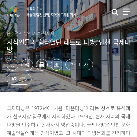
컨
하
생활과 민속
텐
단
세월에 담긴 신뢰, 지역의 오래된 가게
츠
영
영
역
역
바
음식점·다방·디저트·식자재
바
로
지식인들의 쉼터였던 레트로 다방, 인천 국제다
로
가
방
가
기
기
가
가
국제다방은 1972년에 처음 '마음다방'이라는 상호로 윤석례
가 신포시장 입구에서 시작하였다. 1979년, 현재 자리의 국제
다방을 인수하고 현재까지 영업중이다. 국제다방은 인천 문화
예술인들에게는 안식처였고, 그 시대의 다방문화를 간직하며