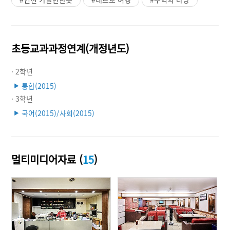
초등교과과정연계(개정년도)
· 2학년
통합(2015)
▶
· 3학년
국어(2015)/사회(2015)
▶
멀티미디어자료 (
15
)