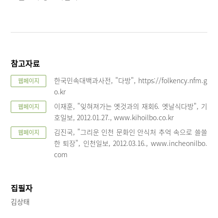
참고자료
한국민속대백과사전, "다방", https://folkency.nfm.g
웹페이지
o.kr
이재훈, "잊혀져가는 옛것과의 재회6. 옛날식다방", 기
웹페이지
호일보, 2012.01.27., www.kihoilbo.co.kr
김진국, "그리운 인천 문화인 안식처 추억 속으로 쓸쓸
웹페이지
한 퇴장", 인천일보, 2012.03.16., www.incheonilbo.
com
집필자
김상태