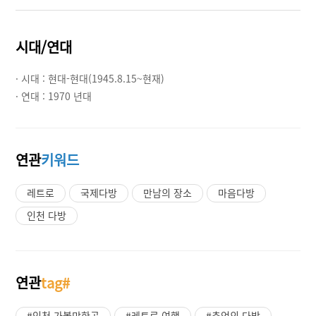
시대/연대
· 시대 :
현대-현대(1945.8.15~현재)
· 연대 :
1970 년대
연관
키워드
레트로
국제다방
만남의 장소
마음다방
인천 다방
연관
tag#
#인천 가볼만한곳
#레트로 여행
#추억의 다방