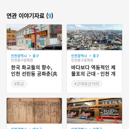
연관 이야기자료 (
9
)
>
>
인천광역시
중구
인천광역시
중구
인천중구문화원
인천중구문화원
한국 화교들의 향수,
바다보다 역동적인 제
인천 선린동 공화춘(共
물포의 근대 - 인천 개
和春)
항장 근대역사문화지
#화교
#근대유산거리
구
#인천 차이나타운
#인천근대역사
#인천근대역사
#인천 가볼만한곳
#인천 가볼만한곳