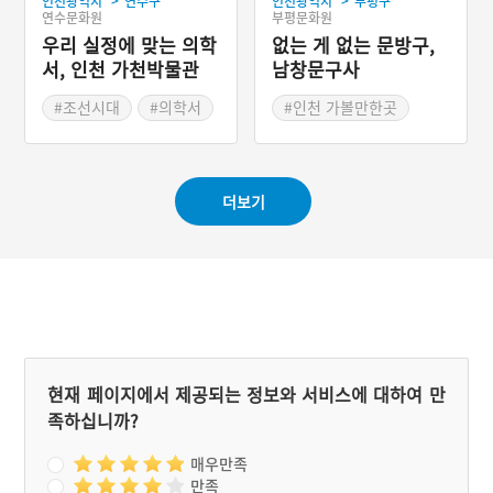
>
>
인천광역시
연수구
인천광역시
부평구
연수문화원
부평문화원
우리 실정에 맞는 의학
없는 게 없는 문방구,
서, 인천 가천박물관
남창문구사
소장 향약제생집성방
#조선시대
#의학서
#인천 가볼만한곳
#고서
#백년가게
#추억의 문방구
더보기
현재 페이지에서 제공되는 정보와 서비스에 대하여 만
족하십니까?
매우만족
만족