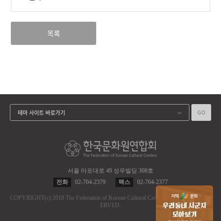
목록
GO
테마 사이트 바로가기
서울 마포대로 49 성우빌딩 308호
전화
02-704-2379
팩스
02-704-2377
COPYRIGHT
(c)
2018 The Federation of Korean Cultural Centers.
ALL RIGHT RES
ERVED.