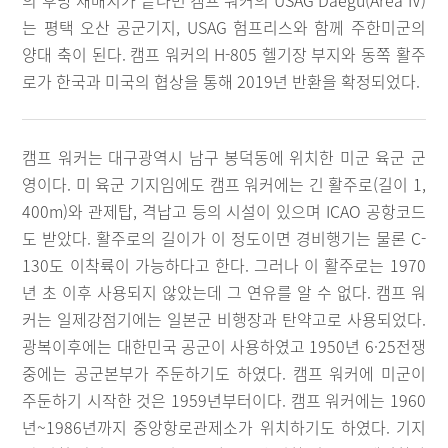
의 후방 재배치가 끝나면 캠프 워커의 USAG Daegu(Area IV)
는 평택 오산 공군기지, USAG 험프리스와 함께 주한미군의
양대 축이 된다. 캠프 워커의 H-805 헬기장 부지와 동쪽 활주
로가 한국과 미국의 협상을 통해 2019년 반환을 확정되었다.
캠프 워커는 대구광역시 남구 봉덕동에 위치한 미군 육군 군
영이다. 미 육군 기지임에도 캠프 워커에는 긴 활주로(길이 1,
400m)와 관제탑, 격납고 등의 시설이 있으며 ICAO 공항코드
도 받았다. 활주로의 길이가 이 정도이면 경비행기는 물론 C-
130도 이착륙이 가능하다고 한다. 그러나 이 활주로는 1970
년 초 이후 사용되지 않았는데 그 연유를 알 수 없다. 캠프 워
커는 일제강점기에는 일본군 비행장과 탄약고로 사용되었다.
광복이후에는 대한민국 공군이 사용하였고 1950년 6·25전쟁
중에는 공군본부가 주둔하기도 하였다. 캠프 워커에 미군이
주둔하기 시작한 것은 1959년부터이다. 캠프 워커에는 1960
년~1986년까지 중앙항로관제소가 위치하기도 하였다. 기지