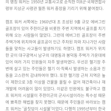
의 명칭 워커는 1950년 교통사고로 순직한 미8군·국제연합사
령부 지상군 사령관 월튼 워커 중장을 기리기 위해 붙여졌다.
캠프 워커 서쪽에는 1960년대 초 조성된 9홀 규모 에버그린
골프장이 있어 주한미군을 비롯한 주변 지역에서 골프를 치기
위해 오는 사람들이 많았다. 그런데 에버그린 골프장이 주변
주택가에 위치하여 골프공이 인근 주차된 차와 지나가던 사람
들을 맞히는 사고들이 발생하기도 하였다. 캠프 워커가 위치
한 곳이 대구광역시 남구의 대명동과 봉덕동 주택가 가운데에
있어 여러 가지 민원들이 자주 발생하였다. 우선은 헬기장 주
변에 살고 있는 주민들은 헬기 이·착륙시 발생하는 소음과 진
동을 고스란히 감내하여야 했다. 또한 헬기장 근처 지역은 높
이 제한으로 3층 이상을 건물을 올릴 수 없어 재건축이나 재
개발에 어려움이 많이 있었다. 이같은 민원에도 불구하고 캠
프 워커의 시설물이 주한미군의 군사시설이라는 특수성 때문
에 뾰족한 해법을 찾지 못했다. 때문에 주민들은 바라보는 캠
프 워커는 ‘골칫덩이 시설물’이었다. 다행히 1995년부터 한국