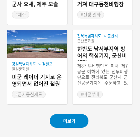
군사 요새, 제주 모슬
거쳐 대구동천비행장
포 알뜨르비행장 일제
까지 그리고 다시 고향
#제주
#전쟁 일화
지하벙커
으로
#제주도근대역사
#전쟁시설
>
전북특별자치도
군산시
군산문화원
한반도 남서부지역 방
어의 핵심기지, 군산비
행장
>
강원특별자치도
철원군
제8전투비행단은 미국 제7
철원문화원
공군 예하에 있는 전투비행
미군 레이더 기지로 운
단으로 전라북도 군산시 군
산공군기지에 주둔하고 있
영되면서 없어진 철원
다. 군산공군기지는 원래 1
소이산 봉수
938년 일제강점기 정읍과
#군사통신제도
#미군부대
고창 등의 주민을 강제로 징
#강원도 봉수
#미군비행장
용하여 일본이 건설한 비행
#직봉봉수
장이다. 1949년 군산비행장
은 한국군에게 인수되었고
더보기
6·25전쟁이 일어나면서 미
군에게 공여되었다. 1972년
군산비행장 시설이 확장되
면서 민간항공사인 대한항