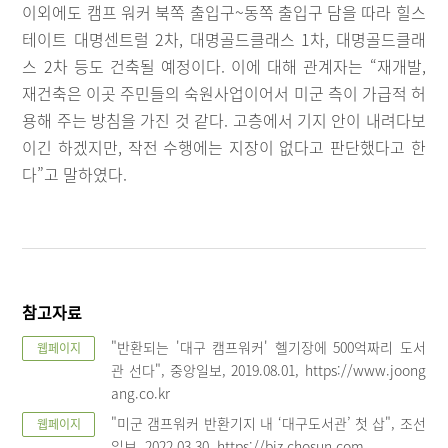
이외에도 캠프 워커 북쪽 출입구~동쪽 출입구 담을 따라 힐스
테이트 대명센트럴 2차, 대명골드클래스 1차, 대명골드클래
스 2차 등도 건축될 예정이다. 이에 대해 관계자는 “재개발,
재건축은 이곳 주민들의 숙원사업이어서 미군 측이 가급적 허
용해 주는 방침을 가진 것 같다. 고층에서 기지 안이 내려다보
이긴 하겠지만, 작전 수행에는 지장이 없다고 판단했다고 한
다”고 말하였다.
참고자료
"반환되는 '대구 캠프워커' 헬기장에 500억짜리 도서
웹페이지
관 선다", 중앙일보, 2019.08.01, https://www.joong
ang.co.kr
"미군 갬프워커 반환기지 내 ‘대구도서관’ 첫 삽", 조선
웹페이지
일보, 2022.03.30, https://biz.chosun.com