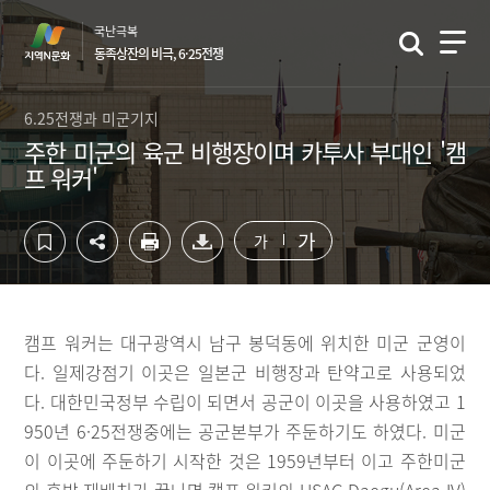
컨
하
국난극복
텐
단
동족상잔의 비극, 6·25전쟁
츠
영
영
역
역
바
6.25전쟁과 미군기지
바
로
주한 미군의 육군 비행장이며 카투사 부대인 '캠
로
가
프 워커'
가
기
기
가
가
캠프 워커는 대구광역시 남구 봉덕동에 위치한 미군 군영이
다. 일제강점기 이곳은 일본군 비행장과 탄약고로 사용되었
다. 대한민국정부 수립이 되면서 공군이 이곳을 사용하였고 1
950년 6·25전쟁중에는 공군본부가 주둔하기도 하였다. 미군
이 이곳에 주둔하기 시작한 것은 1959년부터 이고 주한미군