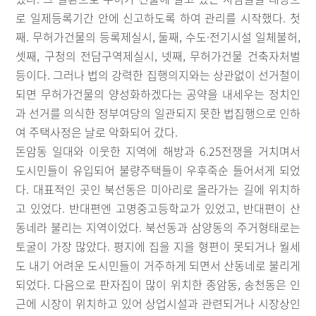
로 일제등록기간 안에 신고하도록 하여 관리를 시작했다. 첫
째. 무허가건물의 등록제실시, 둘째, 수도·전기시설 일체불허,
셋째, 구청의 전담구역제실시, 넷째, 무허가건물 건축자처벌
등이다. 그러나 법의 강력한 집행의지와는 상관없이 선거철이
되면 무허가건물의 양성화하겠다는 공약을 내세우는 정치인
과 선거를 의식한 정부여당의 일관되지 못한 법집행으로 인하
여 주택사정은 날로 악화되어 갔다.
돈암동 일대와 이웃한 지역에 해방과 6.25전쟁을 거치며서
도시민들이 유입되어 불량주택들이 우후죽순 들어서게 되었
다. 대표적인 곳인 북선동은 미아리로 올라가는 길에 위치하
고 있었다. 반대편엔 고명중고등학교가 있었고, 반대편이 산
동네라 불리는 지역이었다. 북선동과 삼양동의 주거형태로는
토굴이 가장 많았다. 평지에 집을 지을 형편이 못되거나 월세
도 내기 어려운 도시민들이 거주하게 되면서 산동네로 불리게
되었다. 다음으로 판자집이 많이 위치한 종암동, 송천동은 인
근에 시장이 위치하고 있어 상업시설과 관련되거나 시장상인