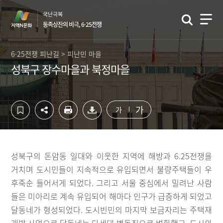
컨
하
국난극복
텐
단
동족상잔의 비극, 6·25전쟁
츠
영
영
역
역
바
6·25전쟁 피난길 > 피난민 마을
바
로
성북구 장수마을과 북정마을
로
가
가
기
기
가
가
성북구의 돈암동 일대와 이웃한 지역에 해방과 6.25전쟁을
거치며 도시민들이 지속적으로 유입되면서 불량주택들이 우
후죽순 들어서게 되었다. 그리고 서울 중심에서 밀려난 사람
들은 미아리로 계속 유입되어 해마다 인구가 급증하게 되었고
달동네가 형성되었다. 도시빈민의 마지막 보금자리는 주택재