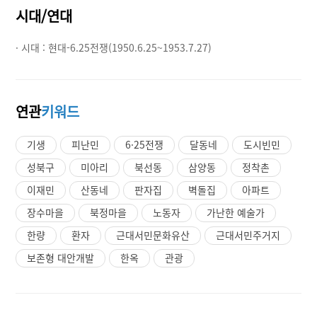
시대/연대
· 시대 :
현대-6.25전쟁(1950.6.25~1953.7.27)
연관
키워드
기생
피난민
6·25전쟁
달동네
도시빈민
성북구
미아리
북선동
삼양동
정착촌
이재민
산동네
판자집
벽돌집
아파트
장수마을
북정마을
노동자
가난한 예술가
한량
환자
근대서민문화유산
근대서민주거지
보존형 대안개발
한옥
관광