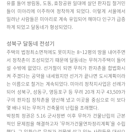
유를 들어 쌍림동, 도동, 효창공원 일대에 살던 판자집 철거민
들이 미아리에 이주하여 정착하게 되었다. 이렇게 서울에서
밀려난 사람들은 미아리로 계속 유입되어 해마다 인구가 급증
하게 되었고 달동네가 형성되었다.
성북구 달동네 전성기
주택의 법정최소면적에도 못미치는 8~12평의 땅을 내어주면
서 정착촌이 조성되었기 때문에 달동네는 무허가주택이 들어
설 수밖에 없었다. 선거철이 되면 무허가 판자촌을 합법화시
켜 주겠다는 공약을 내세웠지만 선거가 끝나면 도시계획이라
는 이름으로 철거는 계속되었다. 미아리 정착지사업은 선례가
되어 성북구, 성동구, 영등포구 등 무려 20개 지구 43,509가
구의 판자집 정착촌을 양산해 냈고 이곳을 중심으로 이 보다
몇 배나 되는 무허가 건축물의 난립을 초래했다.
박정희 정권은 5.16 군사정변 이후 무허가 건물난립의 근본
적인 문제점을 해결하고자 ‘무허가건물연차정리계획’을 수립
했다. 그 일환으로 무허가 건물에 살고 있는 사람들을 대상으