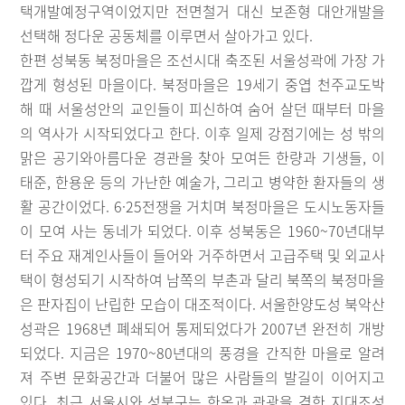
택개발예정구역이었지만 전면철거 대신 보존형 대안개발을
선택해 정다운 공동체를 이루면서 살아가고 있다.
한편 성북동 북정마을은 조선시대 축조된 서울성곽에 가장 가
깝게 형성된 마을이다. 북정마을은 19세기 중엽 천주교도박
해 때 서울성안의 교인들이 피신하여 숨어 살던 때부터 마을
의 역사가 시작되었다고 한다. 이후 일제 강점기에는 성 밖의
맑은 공기와아름다운 경관을 찾아 모여든 한량과 기생들, 이
태준, 한용운 등의 가난한 예술가, 그리고 병약한 환자들의 생
활 공간이었다. 6·25전쟁을 거치며 북정마을은 도시노동자들
이 모여 사는 동네가 되었다. 이후 성북동은 1960~70년대부
터 주요 재계인사들이 들어와 거주하면서 고급주택 및 외교사
택이 형성되기 시작하여 남쪽의 부촌과 달리 북쪽의 북정마을
은 판자집이 난립한 모습이 대조적이다. 서울한양도성 북악산
성곽은 1968년 폐쇄되어 통제되었다가 2007년 완전히 개방
되었다. 지금은 1970~80년대의 풍경을 간직한 마을로 알려
져 주변 문화공간과 더불어 많은 사람들의 발길이 이어지고
있다. 최근 서울시와 성북구는 한옥과 관광을 겸한 지대조성