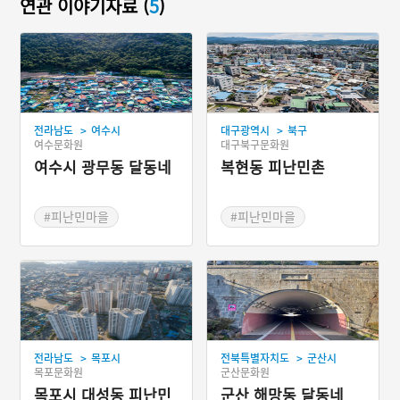
연관 이야기자료 (
5
)
>
>
전라남도
여수시
대구광역시
북구
여수문화원
대구북구문화원
여수시 광무동 달동네
복현동 피난민촌
#피난민마을
#피난민마을
>
>
전라남도
목포시
전북특별자치도
군산시
목포문화원
군산문화원
목포시 대성동 피난민
군산 해망동 달동네