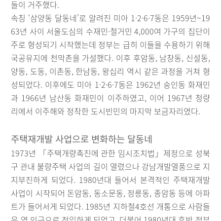
들이 거주했다.
속칭 ‘삼양동 달동네’로 알려진 미아 1·2·6·7동은 1959년~19
63년 사이 서울도심의 수재민·철거민 4,000여 가구의 집단이
주로 형성되기 시작했는데 정부는 급히 이들을 수용하기 위해
국공유지에 천막촌을 가설했다. 이후 후암동, 남창동, 신설동,
양동, 도동, 이촌동, 한남동, 왕십리 역시 같은 과정을 거쳐 형
성되었다. 이후에도 미아 1·2·6·7동은 1962년 숭인동 화재민
과 1966년 남산동 화재민이 이주하였고, 이어 1967년 청량
리에서 이주해와 정착한 도시빈민의 마지막 보금자리였다.
주택재개발 사업으로 변화하는 달동네
1973년 「주택개량촉진에 관한 임시조치법」제정으로 성북
구 관내 불량주택 사업의 길이 열렸으나 강남개발열풍으로 지
지부진하게 되었다. 1980년대 들어서 본격적인 주택재개발
사업이 시작되어 돈암동, 동소문동, 정릉동, 종암동 등에 아파
트가 들어서게 되었다. 1985년 지하철4호선 개통으로 사람들
은 역 인근으로 전입하게 되었고, 더불어 1980년대 후반 정부