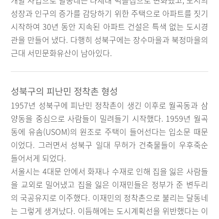
개발 사업으로 달동네는 다세대 벽돌집으로 변화했고, 도시의
성장과 인구의 증가를 감당하기 위한 주택으로 아파트를 짓기
시작하여 30년 동안 지속된 아파트 건설은 특색 없는 도시경
관을 만들어 냈다. 다행히 성북구에는 장수마을과 북정마을의
근대 서민문화유산이 남아있다.
성북구의 피난민 정착촌 형성
1957년 성북구에 피난민 정착촌이 생긴 이후로 월곡동과 삼
양동을 중심으로 사람들이 밀려들기 시작했다. 1959년 월곡
동에 유솜(USOM)의 원조로 주택이 들어선다는 입소문 때문
이었다. 그러면서 성북구 일대 무허가 건축물들이 우후죽순
들어서게 되었다.
서울시는 4대문 안에서 화재나 수재로 인해 집을 잃은 사람들
을 교외로 밀어냈고 집을 잃은 이재민들은 정부가 준 변두리
의 국공유지로 이주했다. 이재민의 정착촌으로 불리는 달동네
는 그렇게 생겨났다. 이듬해에는 도시계획선을 위반했다는 이