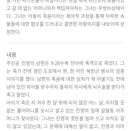
딜 가든 사기꾼들이 득실거리는 현실 속에 자신조차 병들어있
고 갈 데 없는 어머니마저 책임져야하는 그녀는 무방비상태이
다. 그녀는 아들의 죽음이라는 제의적 과정을 통해 타락한 속
물들에 대한 혐오를 드러내고 결연한 저항의지를 내보이며 성
장한다.
내용
주인공 진영의 남편은 9·28수복 전야에 폭격으로 죽었다. 그
는 죽기 전에 경인 도로에서 본, 한 어린 북한군 병사의 임종
이야기를 했다. 남편의 죽음에 대한 상처가 채 아물기도 전에
남아 있던 외아들 문수마저 돌파리 의사에게 뇌수술을 받다가
죽고 말았다.
아이가 죽은 지 겨우 한 달 밖에 되지 않은 어느 날, 의지할 곳
없는 홀어머니를 모시고 살고 있는 진영의 집에 갈월동 아주
머니가 찾아온다. 그녀는 진영의 곗돈을 빌려 쓰고 아직도 갚
지 않고 있었는데, 그 문제에 대해선 말이 없고, 진영과 어머