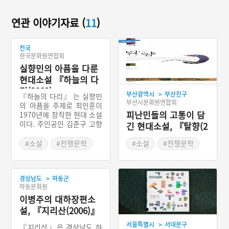
연관 이야기자료 (
11
)
전국
한국문화원연합회
실향민의 아픔을 다룬
현대소설 『하늘의 다
리(2009)』
>
부산광역시
부산진구
『하늘의 다리』 는 실향민
부산시문화원연합회
의 아픔을 주제로 최인훈이
피난민들의 고통이 담
1970년에 창작한 현대 소설
이다. 주인공인 김준구 고향
긴 현대소설, 『탈향(2
은 원산으로 6·25 전쟁 때
012)』
단신으로 월남하여 서울에
#소설
#전쟁문학
#소설
#전쟁문학
서 미술가로 생활한다. 그는
스승인 한동순이 그의 딸 한
성희를 찾아 데리고 있어달
>
라는 편지를 받고 부탁을 수
경상남도
하동군
하동문화원
락한다. 그는 하늘에 떠있는
다리를 자주 본다. 한성희는
이병주의 대하장편소
김준구의 집에 온 다음날 행
설, 『지리산(2006)』
방이 묘연해지고 한동순의
>
사망소식을 접한 그는 부산
서울특별시
서대문구
『지리산』은 경상남도 하