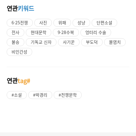
연관
키워드
6·25전쟁
사진
위패
성냥
단편소설
전사
현대문학
9·28수복
엉터리 수술
불승
기독교 신자
사기꾼
부도덕
몰염치
비인간성
연관
tag#
#소설
#박경리
#전쟁문학