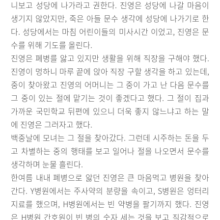
니보고 성당에 나가라고 권한다. 진영은 성당에 나갈 마음이
생기지 않았지만, 죽은 아들 문수 생각에 성당에 나가기로 한
다. 성당에서는 마침 어린이들의 미사시간 이었고, 진영은 문
수를 위해 기도를 올린다.
진영은 폐병를 앓고 있지만 생활을 위해 직장을 구해야 했다.
진영이 멍하니 마루 끝에 앉아 직장 구할 생각을 하고 있는데,
중이 찾아왔고 진영의 어머니는 그 중이 가고 난 다음 문수를
그 중이 있는 절에 맡기는 것이 좋겠다고 했다. 그 절이 집과
가까운 국민학교 뒤편에 있으니 더욱 좋지 않느냐고 하는 말
에 진영은 그러자고 했다.
백중날에 모녀는 그 절을 찾아갔다. 그런데 시주하는 돈을 두
고 차별하는 중의 행태를 보고 일어나 절을 나오면서 문수를
생각하며 눈물 흘린다.
한여름 내내 폐병으로 앓던 진영은 큰 마음먹고 병원을 찾아
간다. Y병원에서는 주사약의 분량을 속이고, S병원은 엉터리
지료를 했으며, H병원에서는 빈 약병을 팔기까지 했다. 진영
은 H병원 간호원이 빈 병의 숫자 세는 것을 보고 직감적으로