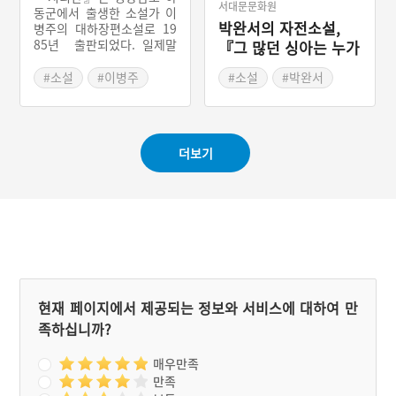
서대문문화원
으로 향한다. 가는 길은 피
동군에서 출생한 소설가 이
란 시절을 떠올리게 한다.
박완서의 자전소설,
병주의 대하장편소설로 19
장례를 마치고 돌아본 부산
85년 출판되었다. 일제말
『그 많던 싱아는 누가
은 아직 전쟁의 상흔이 강하
기부터 민족해방, 그리고 한
다 먹었을까(1992)』
게 남아있는 현실을 확인하
국전쟁을 거쳐 휴전협정이
#소설
#이병주
#소설
#박완서
면서 예술의 역할에 대한 고
체결되기까지를 시대적 배
#전쟁문학
#전쟁문학
민을 한다. 서울로 돌아와
경으로 삼아 이규라는 인물
전시회를 준비하지만 잘 되
을 중심으로 경상남도 지역
지 않자 부산으로 내려와 같
사회주의 운동가들의 부침
이 작업 중이던 소설가 한명
더보기
을 기록한 작품이다. 철저한
기에게 한동순 일가족과 관
취재와 자료수집에 바탕을
련된 사건을 소설로 써달라
두고 한국 현대사를 소설의
는 편지를 보낸다.
공간으로 온전히 끌어들여
『지리산』을 통해 충실하
게 재생해 내고 새롭게 조명
해 냈다.
현재 페이지에서 제공되는 정보와 서비스에 대하여 만
족하십니까?
매우만족
만족