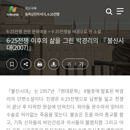
컨
하
국난극복
텐
단
동족상잔의 비극, 6·25전쟁
츠
영
영
역
역
바
6·25전쟁 관련 문화예술 > 6·25전쟁을 배경으로 한 소설
바
로
6·25전쟁 이후의 삶을 그린 박경리의 『불신시
로
가
대(2007)』
가
기
기
가
가
『불신시대』 는 1957년 『현대문학』 8월호에 발표된 박경
리의 단편소설이다. 진영은 6·25전쟁으로 남편을 잃고 전쟁
이 끝난 후 타락한 현실에 던져진다. 외아들 문수마저 엉터리
수술로 어이없는 죽음을 맞는다. 불승은 돈을 따라 종교를 팔
고, 기독 신자들의 비인간성과 의사들의 몰염치함 그리고 어