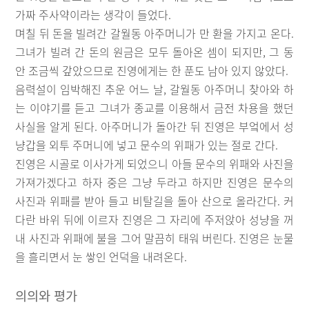
가짜 주사약이라는 생각이 들었다.
며칠 뒤 돈을 빌려간 갈월동 아주머니가 만 환을 가지고 온다.
그녀가 빌려 간 돈의 원금은 모두 돌아온 셈이 되지만, 그 동
안 조금씩 갚았으므로 진영에게는 한 푼도 남아 있지 않았다.
음력설이 임박해진 추운 어느 날, 갈월동 아주머니 찾아와 하
는 이야기를 듣고 그녀가 종교를 이용해서 금전 차용을 했던
사실을 알게 된다. 아주머니가 돌아간 뒤 진영은 부엌에서 성
냥갑을 외투 주머니에 넣고 문수의 위패가 있는 절로 간다.
진영은 시골로 이사가게 되었으니 아들 문수의 위패와 사진을
가져가겠다고 하자 중은 그냥 두라고 하지만 진영은 문수의
사진과 위패를 받아 들고 비탈길을 돌아 산으로 올라간다. 커
다란 바위 뒤에 이르자 진영은 그 자리에 주저앉아 성냥을 꺼
내 사진과 위패에 불을 그어 말끔히 태워 버린다. 진영은 눈물
을 흘리면서 눈 쌓인 언덕을 내려온다.
의의와 평가