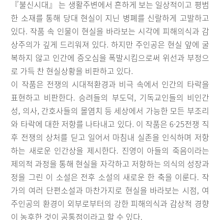
『불신시대』 는 생활주변에서 흔하게 보는 일상적이고 평범
한 소재를 통해 당대 현실이 지닌 병폐를 신랄하게 고발하고
있다. 작품 속 인물이 현실을 바라보는 시각에 피해의식과 감
상주의가 깊게 드리워져 있다. 하지만 주인공은 현실 앞에 굴
복하지 않고 인간에 증오심을 폭발시킴으로써 위선과 부정으
로 가득 찬 현실상황을 비판하고 있다.
이 작품은 전쟁의 시대적환경과 비극 속에서 인간의 타락을
표현하고 비판한다. 승려들의 부도덕, 기독교인들의 비인간
성, 의사, 간호사들의 몰염치 등 세상에서 가능한 모든 부조리
와 타락에 대한 저항를 나타내고 있다. 이 작품은 6·25전쟁 직
후 전쟁의 상처를 딛고 일어서 마침내 실존을 인식하며 저항
하는 새로운 인간상을 제시한다. 진영이 아들의 죽음이라는
제의적 과정을 통해 현실을 자각하고 저항하는 의식의 성장과
정을 그린 이 소설은 전후 소설의 새로운 한 축을 이룬다. 작
가의 여러 단편소설과 마찬가지로 현실을 바라보는 시점, 여
주인공의 환경이 외부로부터의 강한 피해의식과 감상적 경향
이 농후한 것이 공통점이라고 할 수 있다.