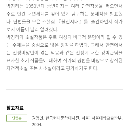
박경리는 1950년대 중반까지는 여러 단편작품을 써오면서
주로 인간 내면세계를 깊이 있게 탐구하는 문제작을 발표했
다. 단편들을 모은 소설집 『불신시대』를 출간하면서 작가
로서 이름이 널리 알려졌다.
박경리의 소설작품은 주로 여성의 비극적 운명이라 할 수 있
는 주제들을 중심으로 많은 창작을 하였다. 그래서 한편에서
는 전쟁미망인이 겪는 악몽과 같은 전쟁에 대한 강박관념을
묘사한 초기 작품들에 대하여 작가의 경험을 바탕으로 창작된
자전적소설 또는 사소설이라고 평가하기도 한다.
참고자료
권영민. 한국현대문학대사전. 서울: 서울대학교출판부,
단행본
2004.