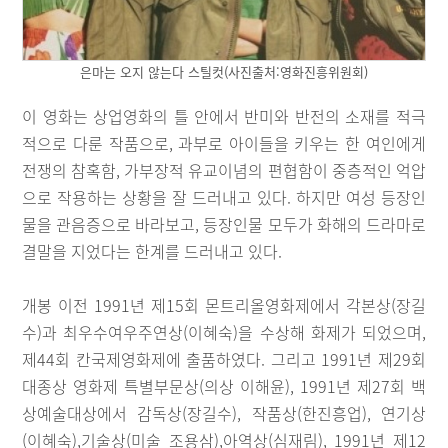
은마는 오지 않는다 스틸컷(사진출처:영화진흥위원회)
이 영화는 상업영화의 틀 안에서 반미와 반전의 소재를 적극
적으로 다룬 작품으로, 과부로 아이들을 키우는 한 여인에게
전쟁의 참혹함, 가부장적 유교이념의 편협함이 중층적인 억압
으로 작용하는 상황을 잘 드러내고 있다. 하지만 여성 등장인
물을 관음증으로 바라보고, 등장인물 모두가 화해의 드라마로
결말을 지었다는 한계를 드러내고 있다.
개봉 이전 1991년 제15회 몬트리올영화제에서 각본상(장길
수)과 최우수여우주연상(이혜숙)을 수상해 화제가 되었으며,
제44회 칸국제영화제에 출품하였다. 그리고 1991년 제29회
대종상 영화제 특별부문상(의상 이해윤), 1991년 제27회 백
상예술대상에서 감독상(장길수), 작품상(한진흥업), 연기상
(이혜숙),기술상(미술 조용삼),아역상(심재림), 1991년 제12