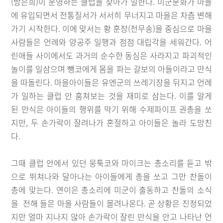
(방은희)이 운영하는 클럽을 찾아가 일한다. 미군문화가 마을
에 유입되면서 전통질서가 서서히 무너지고 마을은 차츰 변해
가기 시작한다. 이에 맞서는 황 훈장(전무송)을 중심으로 마을
사람들은 언례와 양공주 일행과 점점 대립각을 세워간다. 어
린애들 사이에서도 과거의 순수한 동심은 사라지고 파괴적인
놀이를 일삼으며 뺑코에게 몸을 파는 갈보의 아들이라고 만식
을 따돌린다. 마을아이들은 유엔군의 쓰레기장을 뒤지고 언례
가 일하는 클럽 안 훔쳐보는 것을 재미로 삼는다. 이를 알게
된 만식은 아이들의 행위를 막기 위해 수제파이프 권총을 쏘
지만, 두 손가락이 잘려나가 혼절하고 아이들은 놀라 도망친
다.
그때 클럽 안에서 있던 뭉툭코와 마이크는 총소리를 듣고 밖
으로 뛰쳐나와 달아나는 아이들에게 총을 쏘고 그만 찬돌이
총에 맞는다. 연이은 총소리에 미군이 출동하고 찬돌의 소식
을 전해 들은 마을 사람들이 몰려나온다. 곧 상황은 진정되었
지만 얼마 지나지 않아 손가락이 잘린 만식을 안고 나타난 언