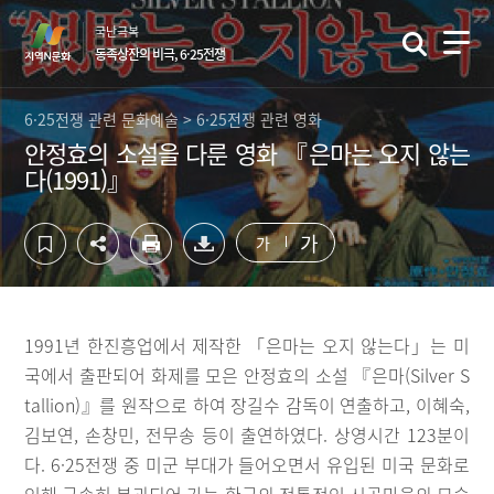
컨
하
국난극복
텐
단
동족상잔의 비극, 6·25전쟁
츠
영
영
역
역
바
6·25전쟁 관련 문화예술 > 6·25전쟁 관련 영화
바
로
안정효의 소설을 다룬 영화 『은마는 오지 않는
로
가
다(1991)』
가
기
기
가
가
1991년 한진흥업에서 제작한 「은마는 오지 않는다」는 미
국에서 출판되어 화제를 모은 안정효의 소설 『은마(Silver S
tallion)』를 원작으로 하여 장길수 감독이 연출하고, 이혜숙,
김보연, 손창민, 전무송 등이 출연하였다. 상영시간 123분이
다. 6·25전쟁 중 미군 부대가 들어오면서 유입된 미국 문화로