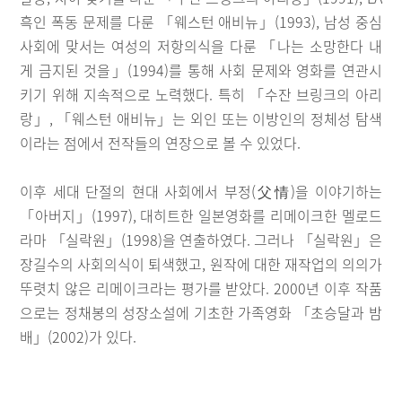
흑인 폭동 문제를 다룬 「웨스턴 애비뉴」(1993), 남성 중심
사회에 맞서는 여성의 저항의식을 다룬 「나는 소망한다 내
게 금지된 것을」(1994)를 통해 사회 문제와 영화를 연관시
키기 위해 지속적으로 노력했다. 특히 「수잔 브링크의 아리
랑」, 「웨스턴 애비뉴」는 외인 또는 이방인의 정체성 탐색
이라는 점에서 전작들의 연장으로 볼 수 있었다.
이후 세대 단절의 현대 사회에서 부정(父情)을 이야기하는
「아버지」(1997), 대히트한 일본영화를 리메이크한 멜로드
라마 「실락원」(1998)을 연출하였다. 그러나 「실락원」은
장길수의 사회의식이 퇴색했고, 원작에 대한 재작업의 의의가
뚜렷치 않은 리메이크라는 평가를 받았다. 2000년 이후 작품
으로는 정채봉의 성장소설에 기초한 가족영화 「초승달과 밤
배」(2002)가 있다.