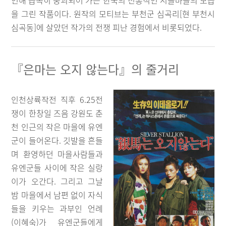
인해 급속히 붕괴되어 가는 한국의 전통적인 시골마을의 모습
을 그린 작품이다. 원작의 모티브는 부천군 심곡리[현 부천시
심곡동]에 살았던 작가의 전쟁 피난 경험에서 비롯되었다.
『은마는 오지 않는다』의 줄거리
인천상륙작전 직후 6.25전
쟁이 한창일 즈음 강원도 춘
천 인근의 작은 마을에 유엔
군이 들어온다. 깃발을 흔들
며 환영하던 마을사람들과
유엔군들 사이에 작은 실랑
이가 오간다. 그리고 그날
밤 마을에서 남편 없이 자식
들을 키우는 과부인 언례
(이혜숙)가 유엔군들에게