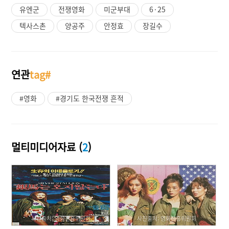
유엔군
전쟁영화
미군부대
6·25
텍사스촌
양공주
안정효
장길수
연관
tag#
#영화
#경기도 한국전쟁 흔적
멀티미디어자료 (
2
)
사진출처: 영화진흥위원회
사진출처: 영화진흥위원회