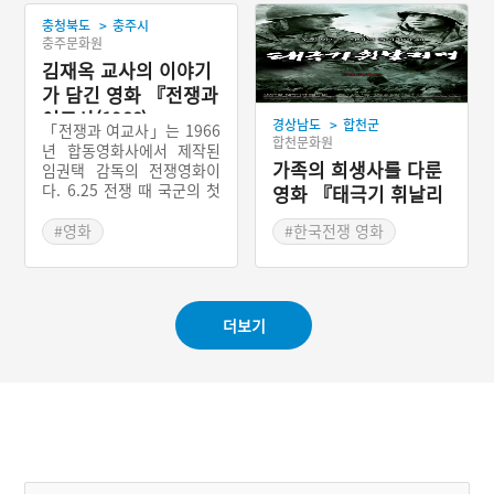
떠나게 되고 아일라는 한국
>
충청북도
충주시
에 남겨진다. 2010년 4월,
충주문화원
여의도 앙카라공원에서 MB
C 다큐멘터리팀의 도움으로
김재옥 교사의 이야기
무려 60년 만에 슐레이만과
가 담긴 영화 『전쟁과
아일라(김은자)가 재회하게
여교사(1966)』
>
된다. 슐레이만과 김은자의
경상남도
합천군
「전쟁과 여교사」는 1966
합천문화원
이야기에 깊은 감동을 받은
년 합동영화사에서 제작된
잔 울카이 감독이 영화로 제
가족의 희생사를 다룬
임권택 감독의 전쟁영화이
작「아일라」를 2017년 공
다. 6.25 전쟁 때 국군의 첫
영화 『태극기 휘날리
개했다. 터키에서 10월 27
승리로 기록된 ‘동락리 전
며(2003)』
일에 개봉되었으며, 김설(아
투’를 승리로 이끈 김재옥
#영화
#한국전쟁 영화
일라), 이스마일 하지오글루
교사의 실화를 김진규와 엄
#천만영화
(슐레이만)가 주연을 맡았고
앵란을 주연으로 하여 영화
#실화바탕 영화
상영시간은 123분이다. 흥
한 작품이다.
행에 성공하였고, 세계 유수
영화제에 초청되어 작품성
더보기
을 인정받았으며, 한국에서
도 2018년 6월 공개되어 관
객들에게 진한 감동을 선사
했다.