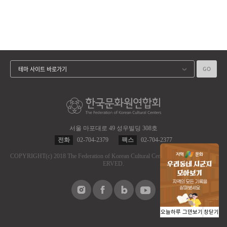
GO
테마 사이트 바로가기
서울 마포대로 49 성우빌딩 308호
전화
02-704-2379
팩스
02-704-2377
COPYRIGHT
(c)
2018 The Federation of Korean Cultural Centers.
ALL RIGHT RES
ERVED.
오늘하루 그만보기
창닫기