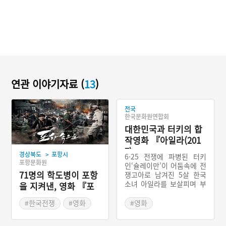
연관 이야기자료 (
13
)
전국
한국문화원연합회
대한민국과 터키의 합
작영화 『아일라(201
7)』
>
경상북도
포항시
6·25 전쟁에 파병된 터키
포항문화원
인‘슐레이만’이 어둠속에 전
71명의 학도병이 포항
쟁고아로 남겨진 5살 한국
소녀 아일라를 보살피며 부
을 지켜낸, 영화 『포
녀의 정을 쌓는다. 전쟁이
화속으로(2010)』
끝나고 귀국을 명받은 그는
#한국전쟁
#영화
#영화
아일라를 숨겨 데려가려 하
지만 발각되어 홀로 터키로