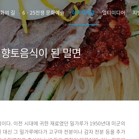
화의 길
6ㆍ25전쟁 문화예술
이야기자료
멀티미디어
지
의 향토음식이 된 밀면
다. 이전 시대에 귀한 재료였던 밀가루가 1950년대 미군의
 대신 그 밀가루에다가 고구마 전분이나 감자 전분 등을 추가