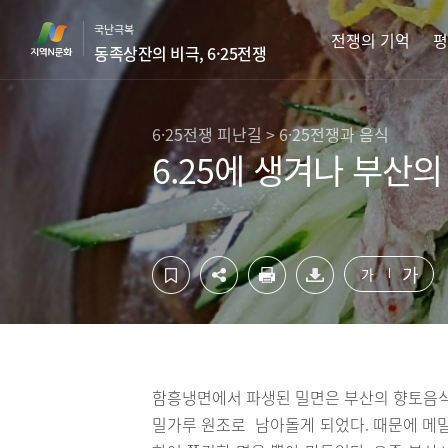
컨
하
국난극복
텐
단
전쟁의 기억
평
동족상잔의 비극, 6·25전쟁
츠
영
영
역
역
바
바
로
6·25전쟁 피난길 > 6·25전쟁과 음식
로
가
6.25에 생겨나 부산
가
기
기
가
가
함흥냉면에서 파생된 밀면은 부산의 향토음식이
밀가루 원조로 남아돌게 되었다. 때문에 메밀