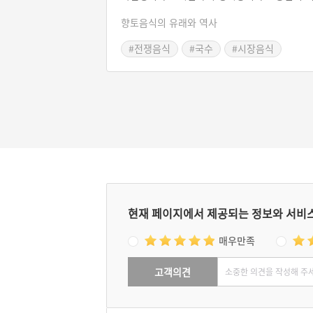
우러진 부산의 현대사가 만들어낸 음식으로 
향토음식의 유래와 역사
난 시절 상인들의 허기를 달래는 음식이었다
부평시장의 명물이 되었다. 즉석에서 바로 먹
#전쟁음식
#국수
#시장음식
수 있는 향토 음식으로서 부산의 역사가 낳은 
#부산시장
#부산 별미
스트푸드라는 특징을 지니고 있다.
현재 페이지에서 제공되는 정보와 서비
매우만족
고객의견