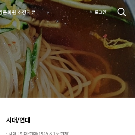
방문화원 소장자료
로그인
시대/연대
· 시대 :
현대-현대(1945.8.15~현재)