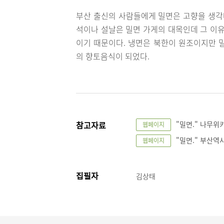
부산 출신의 사람들에게 밀면은 고향을 생각나
석이나 설날은 밀면 가게의 대목인데 그 이유
이기 때문이다. 냉면은 북한이 원조이지만 
의 향토음식이 되었다.
참고자료
"밀면." 나무위키.
웹페이지
"밀면." 부산역사
웹페이지
집필자
김상태