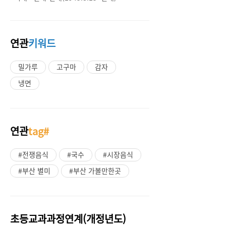
연관
키워드
밀가루
고구마
감자
냉면
연관
tag#
#전쟁음식
#국수
#시장음식
#부산 별미
#부산 가볼만한곳
초등교과과정연계(개정년도)