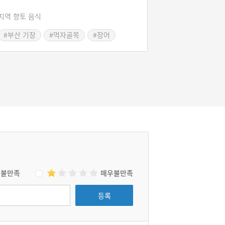
지역 향토 음식
#부산 기장
#먹자골목
#장어
#부산 별미
불만족
매우불만족
등록