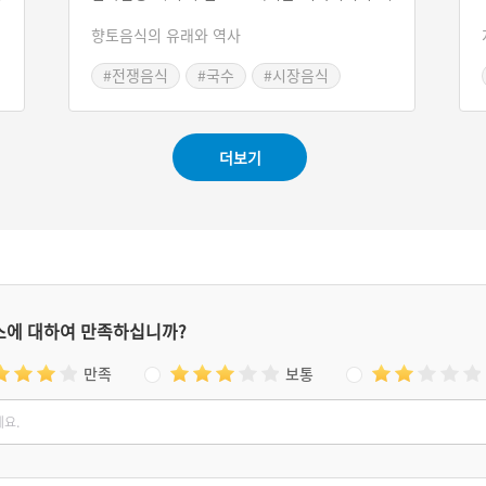
피
난민들에 의해 개발된 부산에서만 맛볼 수 있는
향토음식의 유래와 역사
가
부산광역시의 고유한 향토음식이다.
을
#전쟁음식
#국수
#시장음식
패
#부산시장
#부산 별미
더보기
스에 대하여 만족하십니까?
만족
보통