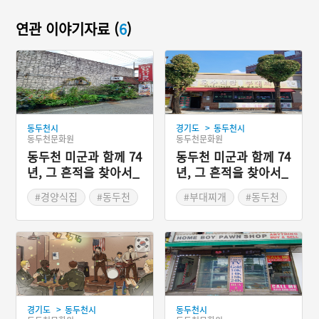
연관 이야기자료 (
6
)
>
동두천시
경기도
동두천시
동두천문화원
동두천문화원
동두천 미군과 함께 74
동두천 미군과 함께 74
년, 그 흔적을 찾아서_
년, 그 흔적을 찾아서_
56하우스
부대찌개
#경양식집
#동두천
#부대찌개
#동두천
#미군부대
#햄버거
#소울푸드
#미2사단
#56하우스
#양식당
>
경기도
동두천시
동두천시