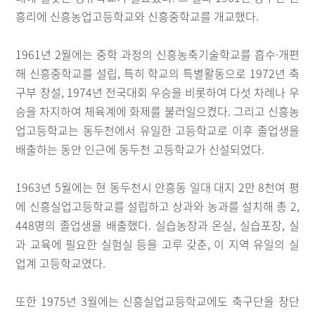
흥리에 신흥농업고등학교와 신흥중학교를 개교했다.
1961년 2월에는 중학 과정의 신흥농축기술학교를 흡수·개편
해 신흥중학교를 설립, 특히 학교의 특별활동으로 1972년 축
구부 창설, 1974년 전국대회 우승을 비롯하여 다섯 차례나 우
승을 차지하여 체육계에 화제를 불러일으켰다. 그리고 신흥농
업고등학교는 동두천에서 유일한 고등학교로 이후 졸업생을
배출하는 동안 인근에 동두천 고등학교가 신설되었다.
1963년 5월에는 현 동두천시 안흥동 일대 대지 2만 8천여 평
에 신흥실업고등학교를 설립하고 상과와 농과를 설치해 총 2,
448명의 졸업생을 배출했다. 실습농장과 온실, 실습포장, 실
과 교육에 필요한 실험실 등을 고루 갖춘, 이 지역 유일의 실
업계 고등학교였다.
또한 1975년 3월에는 신흥실업교등학교에도 축구단을 창단