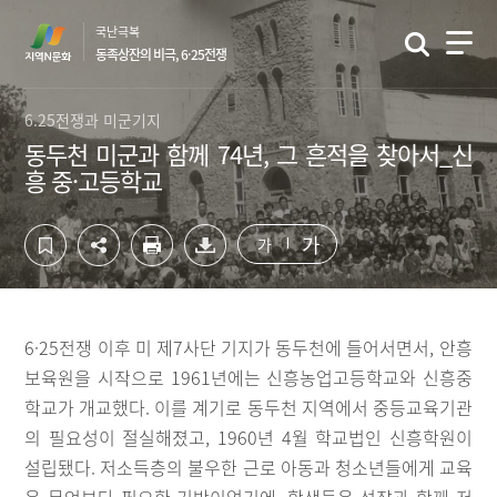
컨
하
국난극복
텐
단
동족상잔의 비극, 6·25전쟁
츠
영
영
역
역
바
6.25전쟁과 미군기지
바
로
동두천 미군과 함께 74년, 그 흔적을 찾아서_신
로
가
흥 중·고등학교
가
기
기
가
가
6·25전쟁 이후 미 제7사단 기지가 동두천에 들어서면서, 안흥
보육원을 시작으로 1961년에는 신흥농업고등학교와 신흥중
학교가 개교했다. 이를 계기로 동두천 지역에서 중등교육기관
의 필요성이 절실해졌고, 1960년 4월 학교법인 신흥학원이
설립됐다. 저소득층의 불우한 근로 아동과 청소년들에게 교육