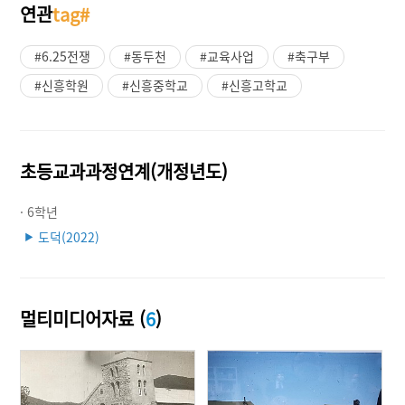
연관
tag#
#6.25전쟁
#동두천
#교육사업
#축구부
#신흥학원
#신흥중학교
#신흥고학교
초등교과과정연계(개정년도)
· 6학년
도덕(2022)
▶
멀티미디어자료 (
6
)