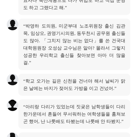
묘사나 축산계통으로 나가 취업도 하고 직접 운영
도 하고 그랬다고 해.”
“박영하 도의원, 미군부대 노조위원장 출신 김관
목, 임상오, 권영기시의원, 동두천시 공무원 출신들
도 많아. 「그치지 않는 비는 없다」를 쓴 건국대
대학원원장 오성삼 교수님은 알아? 몰라서 그렇지
성공한 우리학교 출신들 찾아보면 아마 더 많을
걸.”
“학교 오가는 길은 신천을 건너야 해서 날씨가 맑
은 날에는 바지가 젖어도 가방을 이고 건넜어.”
“아리랑 다리가 있었는데 짓궂은 남학생들이 다리
한가운데서 흔들어 무서워하는 여학생들을 훔쳐보
곤 했어, 난 나룻배도 타봤는데 나룻배 안 타봤지.”