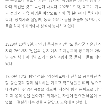
은 무엇보다 필요한 기반이었기에, 학생들은 성장과 함께 저
마다 직업을 갖고 독립해 나갔다. 2025년 현재, 학교는 기독
교 정신과 교육 이념을 바탕으로 사회 각 분야에서 목회자나
학자, 정치가와 실업인, 농축 전문가 등을 배출해 왔으며, 이
들은 각자의 자리에서 성실히 봉사하고 있다.
1929년 10월 9일, 강신경 목사는 평안남도 용강군 지운면 진
지리 260번지 ’믿음의 둥지‘에서 진지동교회 장로이신 아버
님 강내석과 어머님 조기복 슬하 4형제 중 둘째 아들로 태어
났다.
1950년 12월, 평양 성화감리신학교에서 신학을 공부하던 친
형 강순경과 함께 남하하는 기독교 학도병들을 따라 남으로
내려왔다. 수많은 곡절을 겪으며, 자신의 힘과 능력으로 당당
히 제 몫의 삶을 살아가기 위해서는 자립에 필요한 배움이 무
엇보다 절실하다는 것을 깨달았고, 교육에 매진했다.