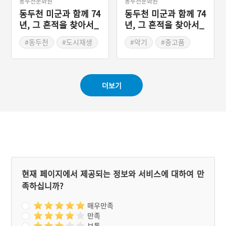
동두천문화원
동두천문화원
동두천 미군과 함께 74
동두천 미군과 함께 74
년, 그 흔적을 찾아서_
년, 그 흔적을 찾아서_
파운샵
락 페스티벌
#동두천
#도시재생
#악기
#중고품
#신천
#미2사단
#미군부대
#국제결혼
#캠프케이시
#신중현
#SNS
#군화
#스쿨반지
더보기
현재 페이지에서 제공되는 정보와 서비스에 대하여 만
족하십니까?
매우만족
만족
보통