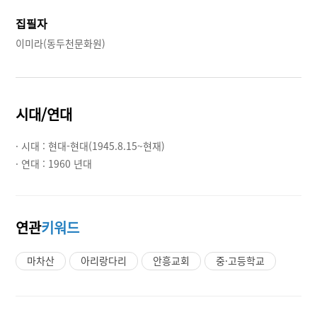
집필자
이미라(동두천문화원)
시대/연대
· 시대 :
현대-현대(1945.8.15~현재)
· 연대 :
1960 년대
연관
키워드
마차산
아리랑다리
안흥교회
중·고등학교