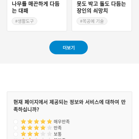
나무를 매끈하게 다듬
못도 박고 돌도 다듬는
는 대패
장인의 쇠망치
#생활도구
#목공예 기술
#목공예 기술
#목공예 재료
#목공예 재료
#수공구
더보기
현재 페이지에서 제공되는 정보와 서비스에 대하여 만
족하십니까?
매우만족
만족
보통