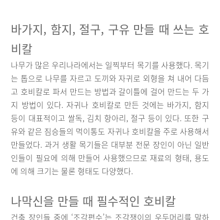
바가지, 함지, 절구, 구유 만들 때 쓰는 호
비칼
나무가 많은 우리나라에서는 일찍부터 목기를 사용했다. 목기
는 톱으로 나무를 자르고 도끼와 자귀로 외형을 쳐 내어 다듬
고 호비칼로 파서 만드는 방법과 갈이틀에 걸어 만드는 두 가
지 방법이 있다. 자귀나 호비칼로 만든 것에는 바가지, 함지
등이 대표적이고 쌀독, 김치 항아리, 절구 등이 있다. 또한 구
유와 같은 짐승들의 먹이통도 자귀나 호비칼을 주로 사용해서
만들었다. 과거 생활 목기들은 대부분 전문 장인이 아닌 일반
인들이 필요에 의해 만들어 사용했으므로 재료의 형태, 용도
에 의해 크기는 물론 형태도 다양했다.
나막신을 만들 때 필수적인 호비칼
건축 장인들 중에 ‘조각편수’는 조각쟁이의 우두머리를 말하