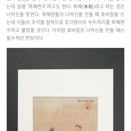
는데 일명 ‘목혜편수’라고도 한다. 목혜(木鞋)라고 하는 것은
나막신을 뜻한다. 목혜장들이 나막신을 만들 때 호비칼을 쓰
는데 이들이 조각을 잘하므로 조각쟁이의 우두머리를 목혜편
수라고 불렀을 것이다. 이처럼 호비칼은 나막신을 만들 때는
필수적인 연장이다.