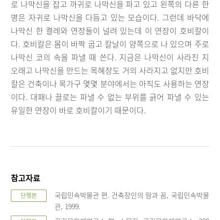
로 나막신을 잡고 까귀로 나막신을 파고 있고 왼쪽의 다른 한
명은 자귀로 나막신을 다듬고 있는 모습이다. 그런데 바닥에
나막신 한 켤레와 연장들이 널려 있는데 이 연장이 호비칼이
다. 호비칼은 몸이 바짝 굽고 칼날이 양쪽으로 나 있으며 주로
나막신 코의 속을 파낼 때 쓴다. 지금은 나막신이 사라진 지
오래고 나막신을 만드는 목혜장도 거의 사라지고 없지만 호비
칼은 건축이나 목가구 몇몇 분야에서는 아직도 사용하는 연장
이다. 대패나 끌로는 파낼 수 없는 부위를 긁어 파낼 수 있는
유일한 연장이 바로 호비칼이기 때문이다.
참고자료
국립민속박물관 편. 건축장인의 땀과 꿈, 국립민속박물
단행본
관, 1999.