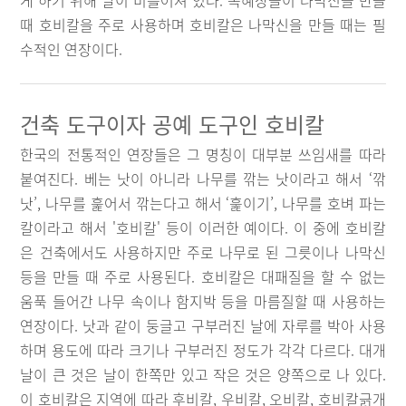
게 하기 위해 날이 비틀어져 있다. 목혜장들이 나막신을 만들
때 호비칼을 주로 사용하며 호비칼은 나막신을 만들 때는 필
수적인 연장이다.
건축 도구이자 공예 도구인 호비칼
한국의 전통적인 연장들은 그 명칭이 대부분 쓰임새를 따라
붙여진다. 베는 낫이 아니라 나무를 깎는 낫이라고 해서 ‘깎
낫’, 나무를 훑어서 깎는다고 해서 ‘훑이기’, 나무를 호벼 파는
칼이라고 해서 '호비칼' 등이 이러한 예이다. 이 중에 호비칼
은 건축에서도 사용하지만 주로 나무로 된 그릇이나 나막신
등을 만들 때 주로 사용된다. 호비칼은 대패질을 할 수 없는
움푹 들어간 나무 속이나 함지박 등을 마름질할 때 사용하는
연장이다. 낫과 같이 둥글고 구부러진 날에 자루를 박아 사용
하며 용도에 따라 크기나 구부러진 정도가 각각 다르다. 대개
날이 큰 것은 날이 한쪽만 있고 작은 것은 양쪽으로 나 있다.
이 호비칼은 지역에 따라 후비칼, 우비칼, 오비칼, 호비칼긁개