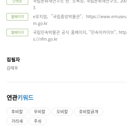
국립문화재연구소 편. 소목장, 국립문화재연구소, 200
단행본
3.
e뮤지엄, "국립중앙박물관", https://www.emuseu
웹페이지
m.go.kr
국립민속박물관 공식 홈페이지, "민속아카이브", http
웹페이지
s://nfm.go.kr
집필자
김태우
연관
키워드
후비칼
우비칼
오비칼
호비칼긁개
가리새
주쇠