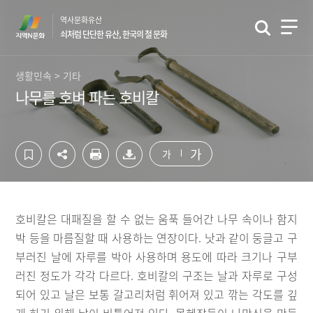
컨
하
역사문화유산
텐
단
쇠처럼 단단한 유산, 한국의 철 문화
츠
영
영
역
역
바
생활민속 > 기타
바
로
나무를 호벼 파는 호비칼
로
가
가
기
기
가
가
호비칼은 대패질을 할 수 없는 움푹 들어간 나무 속이나 함지
박 등을 마름질할 때 사용하는 연장이다. 낫과 같이 둥글고 구
부러진 날에 자루를 박아 사용하며 용도에 따라 크기나 구부
러진 정도가 각각 다르다. 호비칼의 구조는 날과 자루로 구성
되어 있고 날은 보통 갈고리처럼 휘어져 있고 깎는 각도를 깊