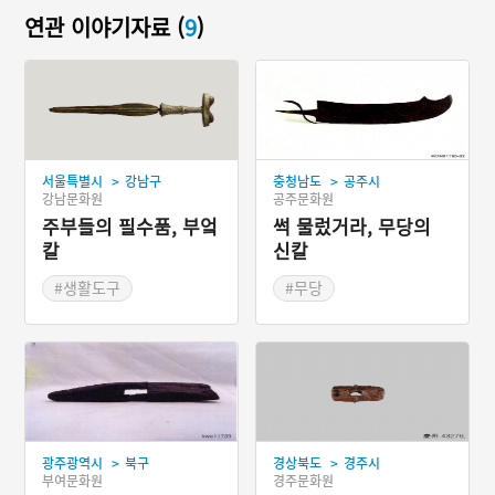
연관 이야기자료 (
9
)
>
>
서울특별시
강남구
충청남도
공주시
강남문화원
공주문화원
주부들의 필수품, 부엌
썩 물렀거라, 무당의
칼
신칼
#생활도구
#무당
#서울 가볼만한곳
#조선시대 철제도구
#삼국시대 철제도구
#무당도구
>
>
광주광역시
북구
경상북도
경주시
부여문화원
경주문화원