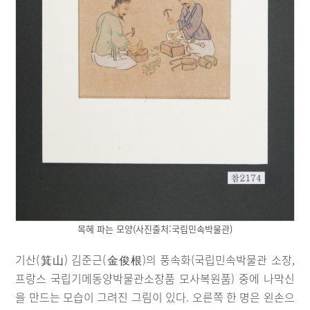
목혜 파는 모양(사진출처:국립민속박물관)
기산(箕山) 김준근(金俊根)의 풍속화(국립민속박물관 소장,
프랑스 국립기메동양박물관소장품 모사복원품) 중에 나막신
을 만드는 모습이 그려진 그림이 있다. 오른쪽 한 명은 왼손으