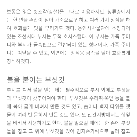
보통은 얇은 쇳조각(강철)을 그대로 이용하지만, 상류층에서
는 한 면을 손잡이 삼아 가죽으로 입히고 여러 가지 장식을 하
여 호화롭게 멋을 부리기도 했다. 용인시박물관에 소장되어
있는 조선시대 부시는 무척 호사스럽다. 이 부시는 가죽 주머
니와 부시가 금속판으로 결합되어 있는 형태이다. 가죽 주머
니는 여닫을 수 있고, 외면에는 장식용 금속을 달아 호화롭게
장식하였다.
불을 붙이는 부싯깃
부시를 쳐서 불을 얻는 데는 필수적으로 부시 외에도 부싯돌
과 부싯깃이 갖추어져야 한다. 부싯깃은 수리취·쑥잎 등을 불
에 볶아 곱게 비벼서 만든 것도 있고, 솜이나 백지 따위를 잿
물에 여러 번 묻혀서 만든 것도 있다. 또 산간지방에서는 칡잎
을 비벼서 사용하기도 한다. 불을 일으킬 때에는 한 손에 부싯
돌을 잡고 그 위에 부싯깃을 얹어 엄지손가락으로 눌러 잡고