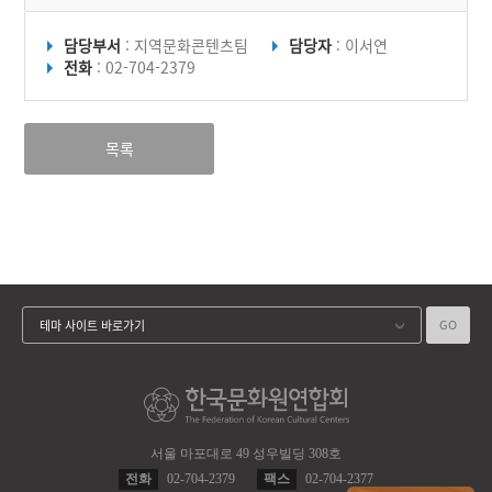
담당부서
: 지역문화콘텐츠팀
담당자
: 이서연
전화
: 02-704-2379
목록
GO
테마 사이트 바로가기
서울 마포대로 49 성우빌딩 308호
전화
02-704-2379
팩스
02-704-2377