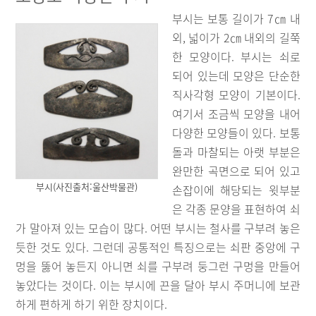
부시는 보통 길이가 7㎝ 내
외, 넓이가 2㎝ 내외의 길쭉
한 모양이다. 부시는 쇠로
되어 있는데 모양은 단순한
직사각형 모양이 기본이다.
여기서 조금씩 모양을 내어
다양한 모양들이 있다. 보통
돌과 마찰되는 아랫 부분은
완만한 곡면으로 되어 있고
부시(사진출처:울산박물관)
손잡이에 해당되는 윗부분
은 각종 문양을 표현하여 쇠
가 말아져 있는 모습이 많다. 어떤 부시는 철사를 구부려 놓은
듯한 것도 있다. 그런데 공통적인 특징으로는 쇠판 중앙에 구
멍을 뚫어 놓든지 아니면 쇠를 구부려 둥그런 구멍을 만들어
놓았다는 것이다. 이는 부시에 끈을 달아 부시 주머니에 보관
하게 편하게 하기 위한 장치이다.