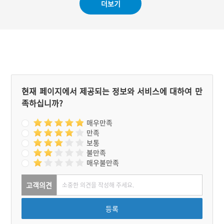
더보기
해도 우씨가 찬성하면 양씨
천과 한지와 단지를 보관하
가 반대하고, 양씨가 찬성하
고 매년 제사를 올리고 있
면 우씨가 반대했다. 그러다
다. 골프장이 되기 전에는 6
우노인이 마을 잉어를 잡게
00년 이상 홍천과 춘천을
되어 역시 또 다툼이 일어났
오가는 길목에 위치하고 거
는데, 그날 잡힌 잉어가 “우
리제와 장승제와 서낭제를
가야 양가야”하고 울었다.
지내던 유명한 마을이다. 이
그리고 다음 날, 비가 억수
곳에는 마을 이름이 생긴 유
같이 퍼부어 마을은 물에 잠
래와 마을신이 좌정한 유래
겨버리고 말았다.
가 같이 전승하고 있다.
현재 페이지에서 제공되는 정보와 서비스에 대하여 만
족하십니까?
매우만족
만족
보통
불만족
매우불만족
고객의견
등록