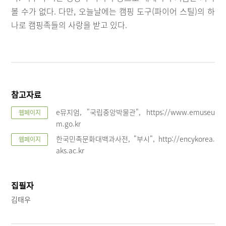
볼 수가 없다. 다만, 오늘날에는 캠핑 도구(파이어 스틸)의 하
나로 캠핑족들의 사랑을 받고 있다.
참고자료
e뮤지엄, "국립중앙박물관", https://www.emuseu
웹페이지
m.go.kr
한국민족문화대백과사전, "부시", http://encykorea.
웹페이지
aks.ac.kr
집필자
김태우