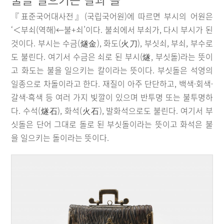
『표준국어대사전』(국립국어원)에 따르면 부시의 어원은
‘＜부쇠(역해)←불+쇠’이다. 불쇠에서 부쇠가, 다시 부시가 된
것이다. 부시는 수금(燧金), 화도(火刀), 부싯쇠, 부쇠, 부수로
도 불린다. 여기서 수금은 쇠로 된 부시(燧, 부싯돌)라는 뜻이
고 화도는 불을 일으키는 칼이라는 뜻이다. 부싯돌은 석영의
일종으로 차돌이라고 한다. 재질이 아주 단단하고, 백색·회색·
갈색·흑색 등 여러 가지 빛깔이 있으며 반투명 또는 불투명하
다. 수석(燧石), 화석(火石), 발화석으로도 불린다. 여기서 부
싯돌은 단어 그대로 돌로 된 부싯돌이라는 뜻이고 화석은 불
을 일으키는 돌이라는 뜻이다.