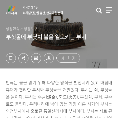
컨
하
역사문화유산
텐
단
쇠처럼 단단한 유산, 한국의 철 문화
츠
영
영
역
역
바
생활민속 > 생활도구
바
로
부싯돌에 부딪쳐 불을 일으키는 부시
로
가
가
기
기
가
가
인류는 불을 얻기 위해 다양한 방식을 발전시켜 왔고 마침내
휴대가 편리한 부시와 부싯돌을 개발했다. 부시는 쇠, 부싯돌
은 돌이다. 부시는 수금(燧金), 화도(火刀), 부싯쇠, 부쇠, 부수
로도 불린다. 우리나라에 남아 있는 가장 이른 시기의 부시는
의정부시에서 출토된 통일신라시대 부시이다. 부시는 쇠로 된