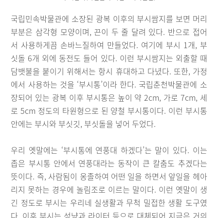
국립민속박물관에 소장된 광복 이후의 부시쌈지를 보면 머리
부분은 삼각형 모양이며, 끈이 두 줄 달려 있다. 반으로 접어
서 사용하게끔 손바느질하여 만들었다. 여기에 부시 1개, 부
싯돌 6개 외에 동전도 들어 있다. 이런 부시쌈지는 외출할 때
담뱃불을 붙이기 위해서는 항시 휴대하고 다녔다. 또한, 가정
에서 사용하는 것을 ‘부시통’이라 한다. 국립춘천박물관에 소
장되어 있는 광복 이후 부시통은 높이 약 2cm, 가로 7cm, 세
로 5cm 정도의 타원형으로 된 양철 부시통이다. 이런 부시통
안에는 부시와 부싯깃, 부싯돌을 넣어 두었다.
우리 옛말에는 ‘부시통에 연풍대 하겠다’는 말이 있다. 이는
좁은 부시통 안에서 연풍대라는 동작이 큰 칼춤도 추겠다는
뜻이다. 즉, 사람됨이 옹졸하여 어떤 일을 하면서 앞일을 헤아
리지 못하는 경우에 놀림조로 이르는 말이다. 이런 옛말이 생
긴 정도로 부시는 우리네 실생활과 무척 밀접한 생활 도구였
다. 이후 부시는 성냥과 라이터 등으로 대체되어 지금은 거의