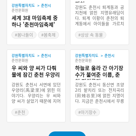
지천
>
강원특별자치도
춘천시
강원도 춘천시 퇴계동과 공
춘천문화원
지천에 얽힌 지명유래담이
세계 3대 마임축제 중
다. 퇴계 이황이 춘천의 퇴
계동에서 아이들을 가르치
하나 '춘천마임축제'
고 있었다. 하루는 강아지가
오더니 퇴계의 가르침을 들
#봄나들이
#봄축제
#상상 속 동물
었다. 삼 년이 지난 후 강아
#강원도 지명유래
지는 사라지고, 초립동이가
와서 용왕의 아들이라면서
>
>
강원특별자치도
춘천시
강원특별자치도
춘천시
용궁으로 퇴계를 모셔갔다.
춘천문화원
춘천문화원
용궁에서 지푸라기를 선물
우 씨와 양 씨가 다퉈
받아 나온 퇴계는 그것을 잘
하늘로 올라 간 아기장
라 먹었더니 고기였다. 마지
물에 잠긴 춘천 우양리
수가 붙여준 이름, 춘
막 남은 지푸라기를 물에 던
천 전치곡리
져 공지어를 만들었다. 이때
강원도 춘천시 서면에 있던
강원도 춘천시 동산면 조양
부터 이 물을 공지천이라고
우양리(禹梁里)에 얽힌 이
2리 밭치리 또는 전치곡리
하며, 퇴계가 아이들을 가르
야기다. 우양리는 우 씨와
(田雉谷里)에 얽힌 지명이
치던 곳을 퇴계통이라 한다.
양 씨가 살았기 때문에 지어
다. 지금은 춘천시에서 무릉
진 이름이다. 지금은 이 마
도원이라는 골프장을 건설
을이 물속에 잠기고 신매리
하면서 마을주민 거의가 이
#춘천
#아기장수
의 작은 둔덕마을을 가리키
전하고 몇 가구만 살면서 마
#강원도 지명유래
#강원도 지명유래
는 지명이 되었다. 이 마을
을을 유지하고 있다. 마을로
에 살던 우 씨와 양 씨들은
들어가면 지금도 커다란 나
매일 다투었다. 어떤 일을
무를 당나무로 정하고 오색