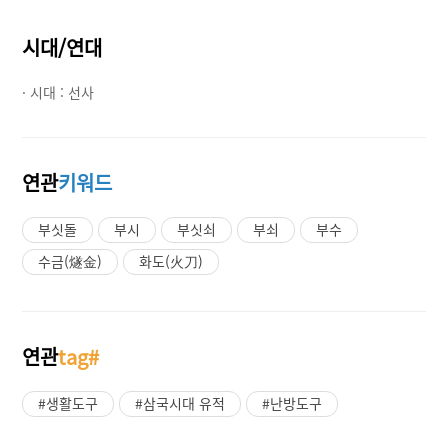
시대/연대
· 시대 :
선사
연관
키워드
부싯돌
부시
부싯쇠
부쇠
부수
수금(燧金)
화도(火刀)
연관
tag#
#생활도구
#삼국시대 유적
#난방도구