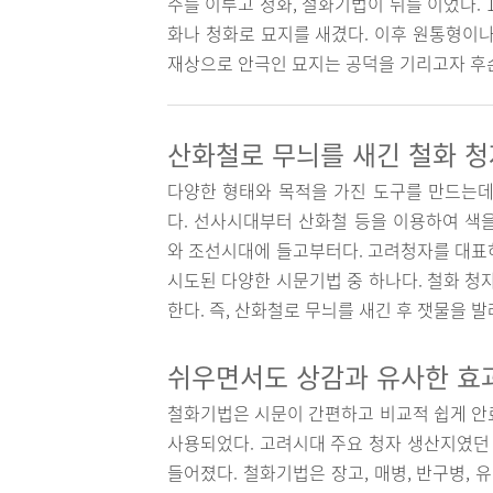
주를 이루고 청화, 철화기법이 뒤를 이었다. 
화나 청화로 묘지를 새겼다. 이후 원통형이나
재상으로 안극인 묘지는 공덕을 기리고자 후손
산화철로 무늬를 새긴 철화 
다양한 형태와 목적을 가진 도구를 만드는데
다. 선사시대부터 산화철 등을 이용하여 색
와 조선시대에 들고부터다. 고려청자를 대표
시도된 다양한 시문기법 중 하나다. 철화 청
한다. 즉, 산화철로 무늬를 새긴 후 잿물을 발
쉬우면서도 상감과 유사한 효
철화기법은 시문이 간편하고 비교적 쉽게 안
사용되었다. 고려시대 주요 청자 생산지였던 
들어졌다. 철화기법은 장고, 매병, 반구병, 유