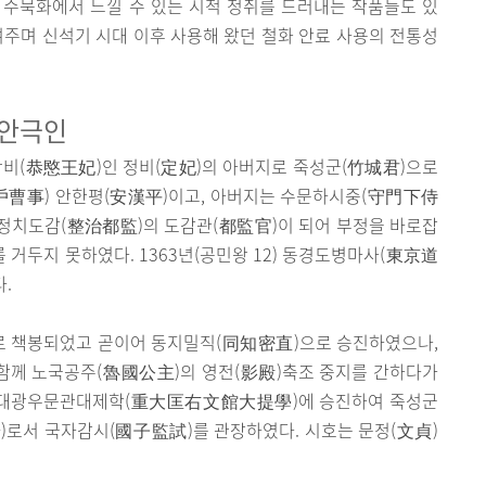
 수묵화에서 느낄 수 있는 시적 정취를 드러내는 작품들도 있
여주며 신석기 시대 이후 사용해 왔던 철화 안료 사용의 전통성
 안극인
왕비(恭愍王妃)인 정비(定妃)의 아버지로 죽성군(竹城君)으로
戶曹事) 안한평(安漢平)이고, 아버지는 수문하시중(守門下侍
3) 정치도감(整治都監)의 도감관(都監官)이 되어 부정을 바로잡
거두지 못하였다. 1363년(공민왕 12) 동경도병마사(東京道
.
)로 책봉되었고 곧이어 동지밀직(同知密直)으로 승진하였으나,
 함께 노국공주(魯國公主)의 영전(影殿)축조 중지를 간하다가
뒤 중대광우문관대제학(重大匡右文館大提學)에 승진하여 죽성군
貢擧)로서 국자감시(國子監試)를 관장하였다. 시호는 문정(文貞)