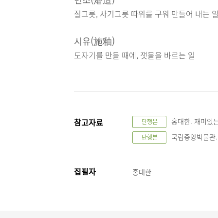
질그릇, 사기그릇 따위를 구워 만들어 내는 
시유(施釉)
도자기를 만들 때에, 잿물을 바르는 일
참고자료
홍대한. 재미있는
단행본
국립중앙박물관. 철
단행본
집필자
홍대한