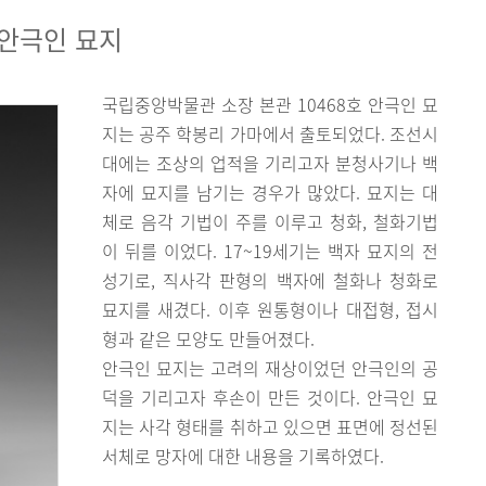
 안극인 묘지
국립중앙박물관 소장 본관 10468호 안극인 묘
지는 공주 학봉리 가마에서 출토되었다. 조선시
대에는 조상의 업적을 기리고자 분청사기나 백
자에 묘지를 남기는 경우가 많았다. 묘지는 대
체로 음각 기법이 주를 이루고 청화, 철화기법
이 뒤를 이었다. 17~19세기는 백자 묘지의 전
성기로, 직사각 판형의 백자에 철화나 청화로
묘지를 새겼다. 이후 원통형이나 대접형, 접시
형과 같은 모양도 만들어졌다.
안극인 묘지는 고려의 재상이었던 안극인의 공
덕을 기리고자 후손이 만든 것이다. 안극인 묘
지는 사각 형태를 취하고 있으면 표면에 정선된
서체로 망자에 대한 내용을 기록하였다.