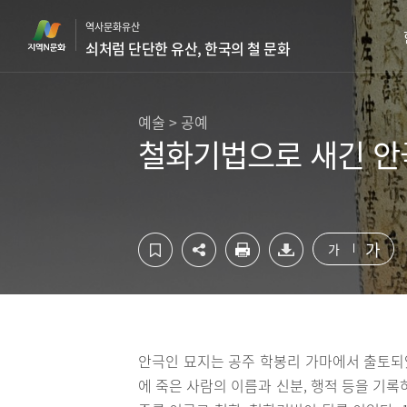
컨
하
역사문화유산
텐
단
쇠처럼 단단한 유산, 한국의 철 문화
츠
영
영
역
역
바
바
로
예술 > 공예
로
가
철화기법으로 새긴 안
가
기
기
가
가
안극인 묘지는 공주 학봉리 가마에서 출토되
에 죽은 사람의 이름과 신분, 행적 등을 기