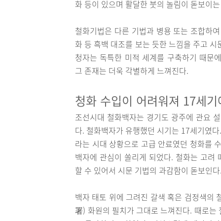
화 등이 있으며 활달한 붓의 놀림이 돋보이
철화기법은 다른 기법과 병용 또는 조합하여 
화 등 흑백 대조를 보는 듯한 느낌을 주고 
청자는 독특한 미적 세계를 구축하기 때문에
그 존재는 더욱 각별하게 느껴진다.
청화 수입이 어려워져 17세
조선시대 철화백자는 경기도 광주에 관요 
다. 철화백자가 유행했던 시기는 17세기였다
라는 시대 상황으로 고급 안료였던 청화를 
백자에 관심이 쏠리게 되었다. 철화는 고려
할 수 있어서 시문 기법의 과감함이 돋보인다
백자 태토 위에 그려진 갈색 혹은 검정색의 
署) 화원의 필치가 그대로 느껴진다. 때로는