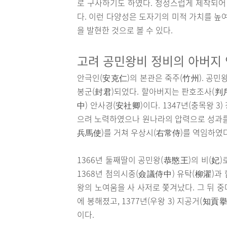
로 구사하기도 하였다. 정성스럽게 제작되어
다. 이런 다양성은 도자기의 미적 가치를 높
을 발현한 것으로 볼 수 있다.
고려 공민왕비 정비의 아버지
안극인(安克仁)의 본관은 죽주(竹州). 공민
봉군(封君)되었다. 할아버지는 판호조사(判
中) 안사경(安社卿)이다. 1347년(충목왕 
으려 노력하였으나 원나라의 압력으로 성과를 
兵馬使)를 거쳐 우상시(右常侍)를 역임하였다
1366년 둘째딸이 공민왕(恭愍王)의 비(妃
1368년 첨의시중(僉議侍中) 유탁(柳濯)과
왕의 노여움을 사 사저로 쫓겨났다. 그 
에 봉해졌고, 1377년(우왕 3) 지공거(知
이다.