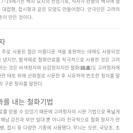
17~19세기는 백자 묘지의 전성기로, 직사각 판형의 백자에 철
 대접형, 접시형과 같은 모양도 만들어졌다. 안극인은 고려의
이 만든 것이다.
청자
 주로 사용된 철은 아름다운 색을 표현하는 데에도 사용되었
을 냈지만, 발색제로 철화안료를 적극적으로 사용한 것은 고려
하는 것은 비색청자와 상감청자지만 철화(鐵畵)도 고려청자에
자란 태토 위에 산화철로 시문한 후 시유하여 번조한 청자를 말
라 구운 청자를 말한다.
과를 내는 철화기법
료를 얻을 수 있었기 때문에 고려청자의 시문 기법으로 폭넓게
해남 강진과 부안 일대 뿐 아니라 전국적으로 철화 청자가 만
병, 접시 등 다양한 기종에 사용됐다. 무늬는 모란, 국당초, 초