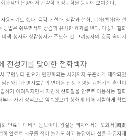
는 회화적인 문양에서 간략함과 정교함을 동시에 보여준다.
사용되기도 했다. 음각과 철화, 상감과 철화, 퇴화(백화)와 철
시문 방법은 쉬우면서도 상감과 유사한 효과를 낸다. 이렇게 철화
 비색 청자와 상감청자가 주도해 간 고려청자의 흐름 속에서
기에 전성기를 맞이한 철화백자
설치 무렵부터 관요가 민영화되는 시기까지 꾸준하게 제작되었
. 임진왜란과 병자호란의 연이은 전쟁과 명청 교체기의 혼란이
수입하기 어려워지면서 자연히 산화철을 안료로 이용하는 철화
 때부터 자기 장식으로 익숙했으며 청화에 비해 저렴하게 확보
.
철화 안료는 대비가 돋보이며, 왕실용 백자에서는 도화서(圖畫
 철화 안료로 시구를 적어 놀기도 하고 농담이나 선을 자유자재