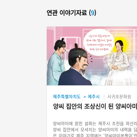
연관 이야기자료 (
9
)
제주특별자치도
제주시
서귀포문화원
>
양씨 집안의 조상신이 된 양씨아
양씨아미에 얽힌 설화는 제주시 조천읍 와산
양씨 집안에서 모셔지는 양씨아미의 내력을 
은 이야기로 제주 지역에는 ‘양씨아미본풀이’