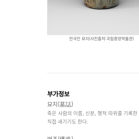
안극인 묘지(사진출처:국립중앙박물관)
부가정보
묘지(墓誌)
죽은 사람의 이름, 신분, 행적 따위를 기록한
직접 새기기도 한다.
번조(燔造)