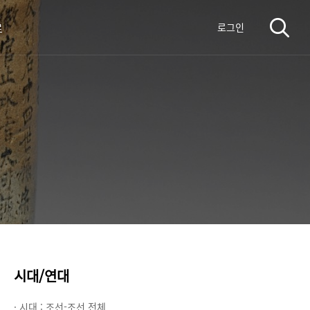
료
로그인
시대/연대
· 시대 :
조선-조선 전체