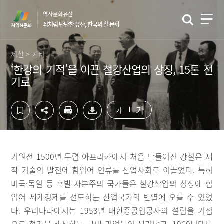
컨
하
역사문화유산
텐
단
쇠처럼 단단한 유산, 한국의 철 문화
츠
영
영
역
역
바
제철 > 기타
바
로
‘한강의 기적’을 이끈 철강산업의 상징, 15톤 전
로
가
기로
가
기
기
가
가
기원전 1500년 무렵 아프리카에서 처음 만들어진 강철은 제
작 기술의 발전에 힘입어 인류를 산업사회로 이끌었다. 특히
미국·독일 등 후발 자본주의 국가들은 철강산업의 성장에 힘
입어 세계경제를 선도하는 산업국가의 반열에 오를 수 있었
다. 우리나라에서는 1953년 대한중공업공사의 설립을 기점