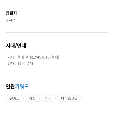
집필자
장현경
시대/연대
· 시대 :
현대-현대(1945.8.15~현재)
· 연대 :
1960 년대
연관
키워드
전기로
강철
제강
다마스쿠스