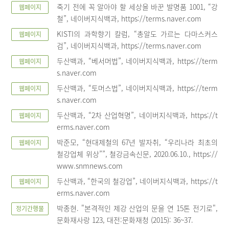
죽기 전에 꼭 알아야 할 세상을 바꾼 발명품 1001, “강
웹페이지
철”, 네이버지식백과, https://terms.naver.com
KISTI의 과학향기 칼럼, “총알도 가르는 다마스커스
웹페이지
검”, 네이버지식백과, https://terms.naver.com
두산백과, “베서머법”, 네이버지식백과, https://term
웹페이지
s.naver.com
두산백과, “토머스법”, 네이버지식백과, https://term
웹페이지
s.naver.com
두산백과, “2차 산업혁명”, 네이버지식백과, https://t
웹페이지
erms.naver.com
박준모, “현대제철의 67년 발자취, “우리나라 최초의
웹페이지
철강업체 위상””, 철강금속신문, 2020.06.10., https://
www.snmnews.com
두산백과, “한국의 철강업”, 네이버지식백과, https://t
웹페이지
erms.naver.com
박종현. "본격적인 제강 산업의 문을 연 15톤 전기로",
정기간행물
문화재사랑 123, 대전:문화재청 (2015): 36~37.