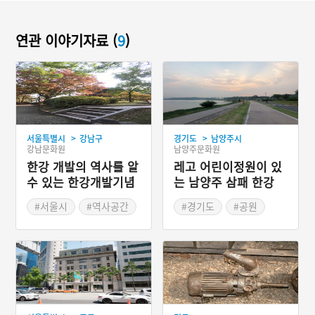
연관 이야기자료 (
9
)
>
>
서울특별시
강남구
경기도
남양주시
강남문화원
남양주문화원
한강 개발의 역사를 알
레고 어린이정원이 있
수 있는 한강개발기념
는 남양주 삼패 한강
비
공원
#서울시
#역사공간
#경기도
#공원
#역사기념비
#한강공원