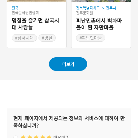
>
전국
전북특별자치도
전주시
한국문화원연합회
전주문화원
명절을 즐기던 삼국시
피난민촌에서 벽화마
대 사람들
을이 된 자만마을
#삼국시대
#명절
#피난민마을
#농경의례
#제천의식
#벽화마을
#한반도 농업
더보기
현재 페이지에서 제공되는 정보와 서비스에 대하여 만
족하십니까?
매우만족