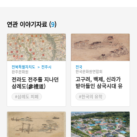
연관 이야기자료 (
9
)
>
전북특별자치도
전주시
전국
한국문화원연합회
완주문화원
고구려, 백제, 신라가
전라도 전주를 지나던
받아들인 삼국시대 유
삼례도(參禮道)
학
#삼례도 피폐
#한국의 유학
#이몽룡 춘향전
#한국유학의 전개
#찰방 체포
#환곡 허위로 기록