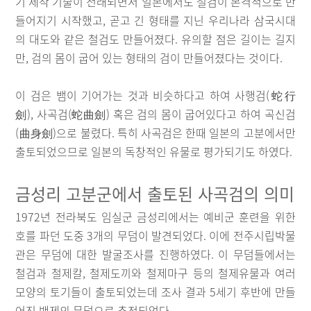
기 제작 기술이 전래되면서 일본에서도 철검이 본격적으로 만
들어지기 시작했고, 곧고 긴 형태를 지닌 우리나라 삼국시대
의 대도와 같은 철검도 만들어졌다. 유의할 점은 길이는 길지
만, 검의 몸이 굽어 있는 형태의 검이 만들어졌다는 것이다.
이 검은 뱀이 기어가는 것과 비슷하다고 하여 사행검(蛇行
劍), 사곡검(蛇曲劍) 혹은 검의 몸이 굽어있다고 하여 곡신검
(曲身劍)으로 불렸다. 특히 사곡검은 한때 일본의 고분에서만
출토되었으므로 일본의 독창적인 유물로 평가되기도 하였다.
금성리 고분군에서 출토된 사곡검의 의미
1972년 전라북도 임실군 금성리에서는 예비군 훈련을 위한
호를 파던 도중 3개의 무덤이 발견되었다. 이에 전주시립박물
관은 무덤에 대한 발굴조사를 진행하였다. 이 무덤들에서는
철검과 철제칼, 철제도끼와 철제마구 등의 철제유물과 여러
모양의 토기들이 출토되었는데 조사 결과 5세기 후반에 만들
어진 백제의 무덤으로 추정되었다.