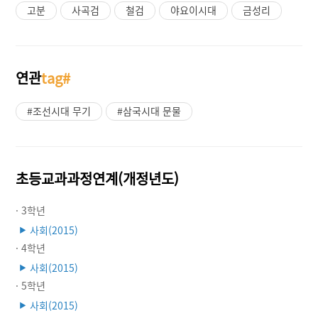
고분
사곡검
철검
야요이시대
금성리
연관
tag#
#조선시대 무기
#삼국시대 문물
초등교과과정연계(개정년도)
· 3학년
사회(2015)
▶
· 4학년
사회(2015)
▶
· 5학년
사회(2015)
▶