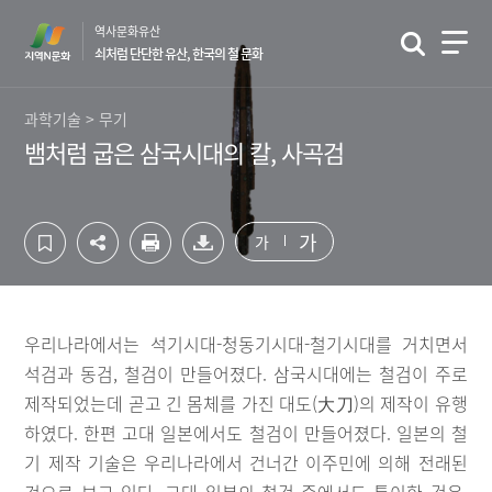
컨
하
역사문화유산
텐
단
쇠처럼 단단한 유산, 한국의 철 문화
츠
영
영
역
역
바
과학기술 > 무기
바
로
뱀처럼 굽은 삼국시대의 칼, 사곡검
로
가
가
기
기
가
가
우리나라에서는 석기시대-청동기시대-철기시대를 거치면서
석검과 동검, 철검이 만들어졌다. 삼국시대에는 철검이 주로
제작되었는데 곧고 긴 몸체를 가진 대도(大刀)의 제작이 유행
하였다. 한편 고대 일본에서도 철검이 만들어졌다. 일본의 철
기 제작 기술은 우리나라에서 건너간 이주민에 의해 전래된