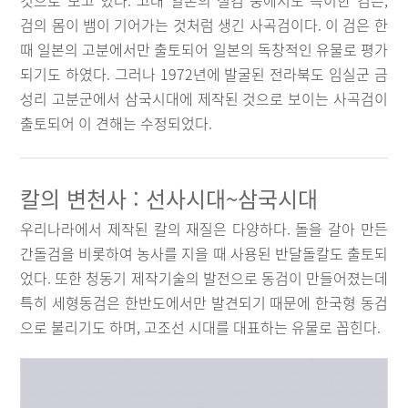
것으로 보고 있다. 고대 일본의 철검 중에서도 특이한 검은,
검의 몸이 뱀이 기어가는 것처럼 생긴 사곡검이다. 이 검은 한
때 일본의 고분에서만 출토되어 일본의 독창적인 유물로 평가
되기도 하였다. 그러나 1972년에 발굴된 전라북도 임실군 금
성리 고분군에서 삼국시대에 제작된 것으로 보이는 사곡검이
출토되어 이 견해는 수정되었다.
칼의 변천사 : 선사시대~삼국시대
우리나라에서 제작된 칼의 재질은 다양하다. 돌을 갈아 만든
간돌검을 비롯하여 농사를 지을 때 사용된 반달돌칼도 출토되
었다. 또한 청동기 제작기술의 발전으로 동검이 만들어졌는데
특히 세형동검은 한반도에서만 발견되기 때문에 한국형 동검
으로 불리기도 하며, 고조선 시대를 대표하는 유물로 꼽힌다.