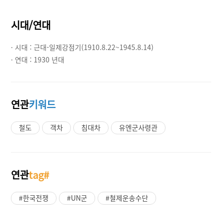
시대/연대
· 시대 :
근대-일제강점기(1910.8.22~1945.8.14)
· 연대 :
1930 년대
연관
키워드
철도
객차
침대차
유엔군사령관
연관
tag#
#한국전쟁
#UN군
#철제운송수단