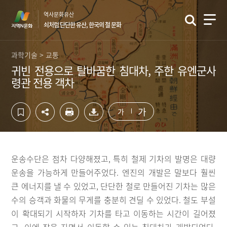
컨
하
역사문화유산
텐
단
쇠처럼 단단한 유산, 한국의 철 문화
츠
영
영
역
역
바
과학기술 > 교통
바
로
귀빈 전용으로 탈바꿈한 침대차, 주한 유엔군사
로
가
령관 전용 객차
가
기
기
가
가
운송수단은 점차 다양해졌고, 특히 철제 기차의 발명은 대량
운송을 가능하게 만들어주었다. 엔진의 개발은 말보다 훨씬
큰 에너지를 낼 수 있었고, 단단한 철로 만들어진 기차는 많은
수의 승객과 화물의 무게를 충분히 견딜 수 있었다. 철도 부설
이 확대되기 시작하자 기차를 타고 이동하는 시간이 길어졌