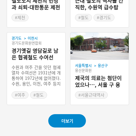
철도도시 제천의 번성
근대 철도의 역사를 간
과 쇠퇴-대한통운 제천
직한, 수원역 급수탑
영업소
#제천
#철도
#경기도
#충청북도 근대문화유산
#역사공간
>
경기도
이천시
경기도문화원연합회
경기옛길 영담길로 남
은 협궤철도 수여선
>
서울특별시
용산구
수원과 여주 간을 잇던 협궤
용산문화원
열차 수여선은 1931년에 개
제국의 의료는 첨단이
통하여 1972년에 없어졌다.
수원, 용인, 이천, 여주 등지
었으나…, 서울 구 용
를 다녔고, 주로 상인들과
산철도병원 본관
지역 주민들이 이용했다. 현
#여주
#철도
#서울근대역사
재 수여선이 있던 자리는 거
#수원
#역사공간
#의료원
의 찾아보기 힘들지만, 용인
#영화 촬영지
시청에서 양지까지 수여선
이 지나던 길은 경기도가 경
더보기
기옛길 영담길이라는 길을
만들어 ‘수여선 옛길’이라고
이름 지었다. 도보로 수여선