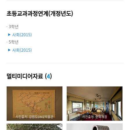
초등교과과정연계(개정년도)
· 3학년
사회(2015)
▶
· 5학년
사회(2015)
▶
멀티미디어자료 (
4
)
사진출처: 강원도DMZ박물관
사진출처: 문화재청