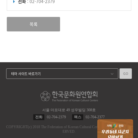
전화
: 02-704-2379
목록
GO
테마 사이트 바로가기
서울 마포대로 49 성우빌딩 308호
전화
02-704-2379
팩스
02-704-2377
COPYRIGHT
(c)
2018 The Federation of Korean Cultural Centers.
ALL RIGHT RES
ERVED.