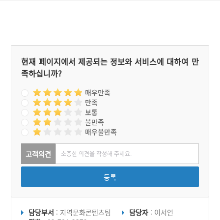
이 지나던 길을 걸을 수 있
다. 과거 이천역이 자리에는
이천역 비석이 놓여있고, 매
류리 역촌마을의 마을회관
옆에는 60년대 역과 마을의
풍경을 보여주는 그림판과
수여선·수인선에 대한 짧은
현재 페이지에서 제공되는 정보와 서비스에 대하여 만
설명이 적혀 있다. 협궤열차
족하십니까?
수여선의 자취는 이렇듯 곳
곳에서 발견할 수 있다.
매우만족
만족
보통
불만족
매우불만족
고객의견
등록
담당부서
: 지역문화콘텐츠팀
담당자
: 이서연