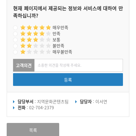
수여선·수인선에 대한 짧은
현재 페이지에서 제공되는 정보와 서비스에 대하여 만
설명이 적혀 있다. 협궤열차
족하십니까?
수여선의 자취는 이렇듯 곳
곳에서 발견할 수 있다.
매우만족
만족
보통
불만족
매우불만족
고객의견
등록
담당부서
: 지역문화콘텐츠팀
담당자
: 이서연
전화
: 02-704-2379
목록