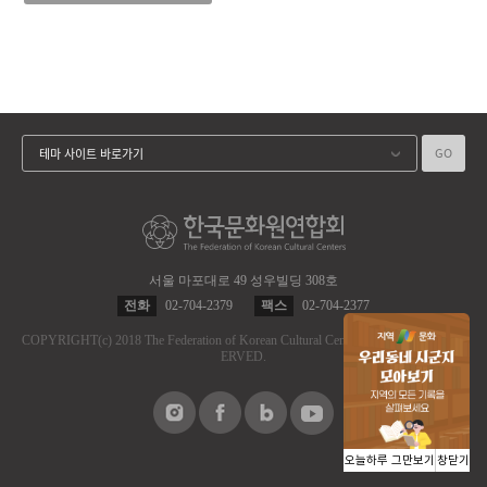
GO
테마 사이트 바로가기
서울 마포대로 49 성우빌딩 308호
전화
02-704-2379
팩스
02-704-2377
COPYRIGHT
(c)
2018 The Federation of Korean Cultural Centers.
ALL RIGHT RES
ERVED.
오늘하루 그만보기
창닫기