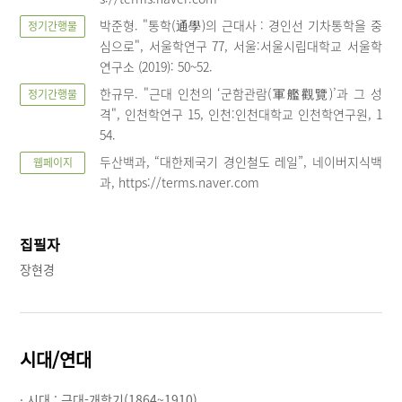
박준형. "통학(通學)의 근대사 : 경인선 기차통학을 중
정기간행물
심으로", 서울학연구 77, 서울:서울시립대학교 서울학
연구소 (2019): 50~52.
한규무. "근대 인천의 ‘군함관람(軍艦觀覽)’과 그 성
정기간행물
격", 인천학연구 15, 인천:인천대학교 인천학연구원, 1
54.
두산백과, “대한제국기 경인철도 레일”, 네이버지식백
웹페이지
과, https://terms.naver.com
집필자
장현경
시대/연대
· 시대 :
근대-개항기(1864~1910)