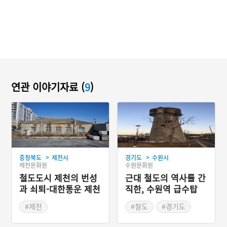
연관 이야기자료 (
9
)
>
>
충청북도
제천시
경기도
수원시
제천문화원
수원문화원
철도도시 제천의 번성
근대 철도의 역사를 간
과 쇠퇴-대한통운 제천
직한, 수원역 급수탑
영업소
#제천
#철도
#경기도
#충청북도 근대문화유산
#역사공간