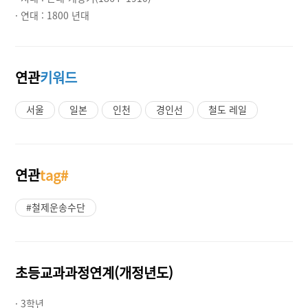
· 연대 :
1800 년대
연관
키워드
서울
일본
인천
경인선
철도 레일
연관
tag#
#철제운송수단
초등교과과정연계(개정년도)
· 3학년