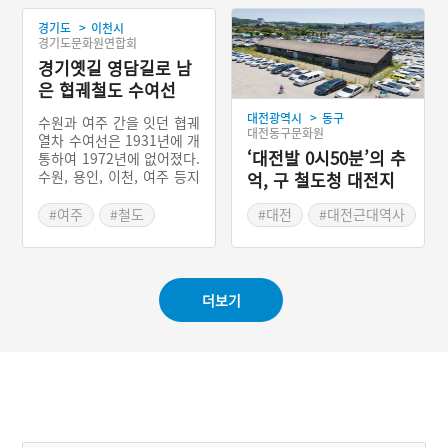
>
경기도
이천시
경기도문화원연합회
경기옛길 영담길로 남
은 협궤철도 수여선
>
대전광역시
동구
수원과 여주 간을 잇던 협궤
대전동구문화원
열차 수여선은 1931년에 개
‘대전발 0시50분’의 추
통하여 1972년에 없어졌다.
수원, 용인, 이천, 여주 등지
억, 구 철도청 대전지
를 다녔고, 주로 상인들과
역사무소 보급창고 3
지역 주민들이 이용했다. 현
#여주
#철도
#대전
#대전근대역사
호
재 수여선이 있던 자리는 거
#수원
#역사공간
의 찾아보기 힘들지만, 용인
시청에서 양지까지 수여선
이 지나던 길은 경기도가 경
더보기
기옛길 영담길이라는 길을
만들어 ‘수여선 옛길’이라고
이름 지었다. 도보로 수여선
이 지나던 길을 걸을 수 있
다. 과거 이천역이 자리에는
이천역 비석이 놓여있고, 매
류리 역촌마을의 마을회관
옆에는 60년대 역과 마을의
풍경을 보여주는 그림판과