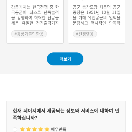
할을 하였다.
강릉기지는 한국전쟁 중 한
공군 총참모장 최용덕 공군
국공군이 최초로 단독출격
중장은 1951년 10월 11일
을 감행하여 혁혁한 전공을
을 기해 유엔공군의 일익을
세운 유일한 전진출격기지
분담하고 역사적인 단독작
이자 ‘빨간 마후라’가 탄생
전을 감행하였다. 그는 적의
한 곳이기도 하다. 강릉기지
철도, 교량, 중요 건물, 보급
#강릉가볼만한곳
#전쟁영웅
에 설치된 제10전투비행전
집결소 등을 폭격하였고, 4,
#강원도 한국전쟁 흔적
대(후일의 제10전투비행단)
710회의 총 출격으로 적의
은 6·25 전쟁의 3대 항공전
전후방에 결정적인 타격을
으로 꼽히는 "승호리철교
주었다.
더보기
차단작전과 평양대폭격 작
전, 351고지전투 항공지원
작전"에 모두 참가하여 전
공을 세웠다.
현재 페이지에서 제공되는 정보와 서비스에 대하여 만
족하십니까?
매우만족