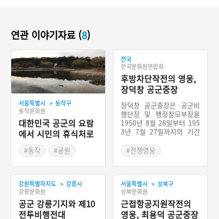
연관 이야기자료 (
8
)
전국
한국문화원연합회
후방차단작전의 영웅,
장덕창 공군중장
>
서울특별시
동작구
장덕창 공군중장은 공군비
동작문화원
행단장 및 행정참모부장을
대한민국 공군의 요람
1950년 8월 28일부터 195
3년 7월 27일까지의 기간
에서 시민의 휴식처로
동안 역임하였다. 전략적 공
변신한 보라매 공원
군 지휘와 전투조종사 육성,
#동작
#공원
#전쟁영웅
기지확보 등에 진력하였고
#보라매공원
총출격 6,261회로 적의 전
#동네공원
투력을 감소시켰다. 한국 최
>
>
강원특별자치도
강릉시
초의 비행사 안창남에 이어
서울특별시
성북구
강릉문화원
성북문화원
두번째 비행사였던 장덕창
은 광복된 조국에서 공군 창
공군 강릉기지와 제10
근접항공지원작전의
설을 결심하고 창군에 큰 역
전투비행전대
영웅, 최용덕 공군중장