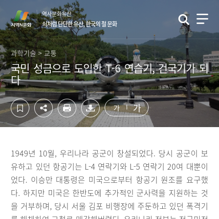
컨
하
역사문화유산
텐
단
쇠처럼 단단한 유산, 한국의 철 문화
츠
영
영
역
역
바
과학기술 > 교통
바
로
국민 성금으로 도입한 T-6 연습기, 건국기가 되
로
가
다
가
기
기
가
가
1949년 10월, 우리나라 공군이 창설되었다. 당시 공군이 보
유하고 있던 항공기는 L-4 연락기와 L-5 연락기 20여 대뿐이
었다. 이승만 대통령은 미국으로부터 항공기 원조를 요구했
다. 하지만 미국은 한반도에 추가적인 군사력을 지원하는 것
을 거부하며, 당시 서울 김포 비행장에 주둔하고 있던 폭격기