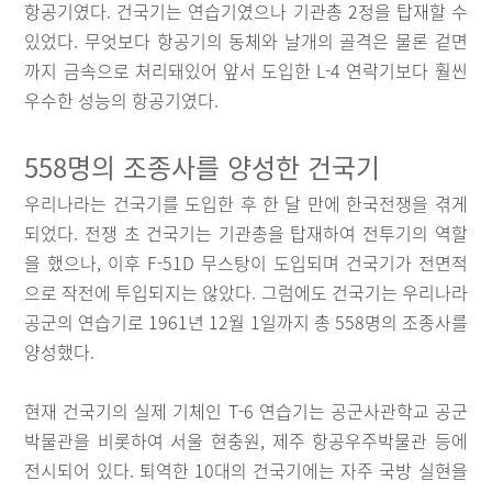
항공기였다. 건국기는 연습기였으나 기관총 2정을 탑재할 수
있었다. 무엇보다 항공기의 동체와 날개의 골격은 물론 겉면
까지 금속으로 처리돼있어 앞서 도입한 L-4 연락기보다 훨씬
우수한 성능의 항공기였다.
558명의 조종사를 양성한 건국기
우리나라는 건국기를 도입한 후 한 달 만에 한국전쟁을 겪게
되었다. 전쟁 초 건국기는 기관총을 탑재하여 전투기의 역할
을 했으나, 이후 F-51D 무스탕이 도입되며 건국기가 전면적
으로 작전에 투입되지는 않았다. 그럼에도 건국기는 우리나라
공군의 연습기로 1961년 12월 1일까지 총 558명의 조종사를
양성했다.
현재 건국기의 실제 기체인 T-6 연습기는 공군사관학교 공군
박물관을 비롯하여 서울 현충원, 제주 항공우주박물관 등에
전시되어 있다. 퇴역한 10대의 건국기에는 자주 국방 실현을