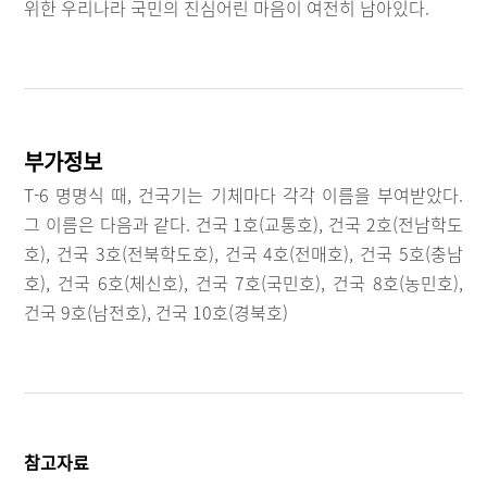
위한 우리나라 국민의 진심어린 마음이 여전히 남아있다.
부가정보
T-6 명명식 때, 건국기는 기체마다 각각 이름을 부여받았다.
그 이름은 다음과 같다. 건국 1호(교통호), 건국 2호(전남학도
호), 건국 3호(전북학도호), 건국 4호(전매호), 건국 5호(충남
호), 건국 6호(체신호), 건국 7호(국민호), 건국 8호(농민호),
건국 9호(남전호), 건국 10호(경북호)
참고자료