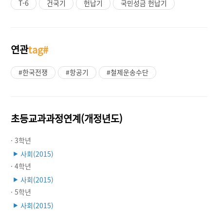
T-6
건국기
헌납기
국민성금 헌납기
연관
tag#
#한국전쟁
#항공기
#철제운송수단
초등교과과정연계(개정년도)
· 3학년
사회(2015)
▶
· 4학년
사회(2015)
▶
· 5학년
사회(2015)
▶