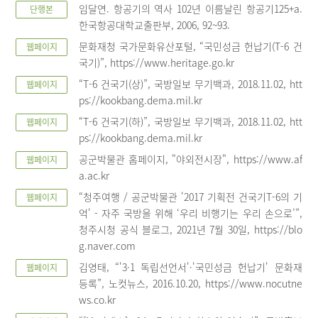
임달연. 항공기의 역사 102년 이름날린 항공기125+a.
단행본
한국항공대학교출판부, 2006, 92~93.
문화재청 국가문화유산포털, “국민성금 헌납기(T-6 건
웹페이지
국기)”, https://www.heritage.go.kr
“T-6 건국기(상)”, 국방일보 무기백과, 2018.11.02, htt
웹페이지
ps://kookbang.dema.mil.kr
“T-6 건국기(하)”, 국방일보 무기백과, 2018.11.02, htt
웹페이지
ps://kookbang.dema.mil.kr
공군박물관 홈페이지, "야외전시장", https://www.af
웹페이지
a.ac.kr
“청주여행 / 공군박물관 '2017 기획전 건국기T-6의 기
웹페이지
억' - 자주 국방을 위해 ‘우리 비행기는 우리 손으로’”,
청주시청 공식 블로그, 2021년 7월 30일, https://blo
g.naver.com
김영태, “'3·1 독립선언서'·'국민성금 헌납기' 문화재
웹페이지
등록”, 노컷뉴스, 2016.10.20, https://www.nocutne
ws.co.kr