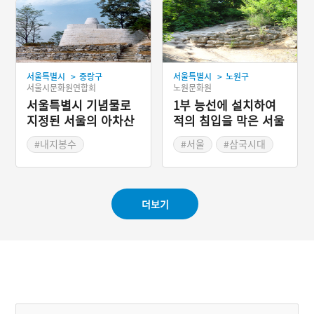
>
>
서울특별시
중랑구
서울특별시
노원구
서울시문화원연합회
노원문화원
서울특별시 기념물로
1부 능선에 설치하여
지정된 서울의 아차산
적의 침입을 막은 서울
봉수대
수락산보루
#내지봉수
#서울
#삼국시대
#군사통신제도
#고구려의 보루
#서울 봉수
더보기