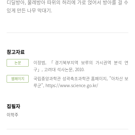
디딜방아, 물레방아 따위의 허리에 가로 얹어서 방아를 걸 수
있게 만든 나무 막대기.
참고자료
이정범, 「경기북부지역 보루의 가시권역 분석 연
논문
구」, 고려대 석사논문, 2010.
국립중앙과학관 성곽축조과학관 홈페이지, "아차산 보
웹페이지
루군", https://www.science.go.kr/
집필자
이학주