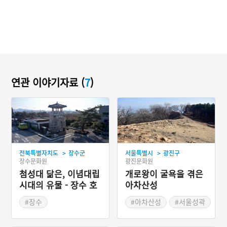
연관 이야기자료 (
7
)
>
>
전북특별자치도
장수군
서울특별시
광진구
장수문화원
광진문화원
첨성대 닮은, 이념대립
개로왕이 굴욕을 겪은
시대의 유물 - 장수 호
아차산성
룡보루
#장수
#아차산성
#서울성곽
#전라북도 근대문화유산
#장수왕
#개로왕
#장수 가볼만한곳
#드라마 주요 소재