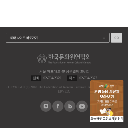
GO
테마 사이트 바로가기
서울 마포대로 49 성우빌딩 308호
전화
02-704-2379
팩스
02-704-2377
COPYRIGHT
(c)
2018 The Federation of Korean Cultural Centers.
ALL RIGHT RES
ERVED.
오늘하루 그만보기
창닫기