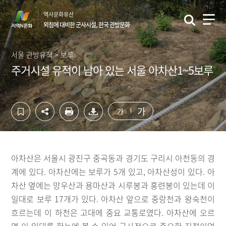
컨
하
역사문화유산
텐
단
외침에 대비한 군사시설, 한국 관방문화
츠
영
영
역
역
바
서울 관방유적 > 보루
바
로
주거시설 유적이 남아 있는 서울 아차산1~5보루
로
가
가
기
기
가
가
아차산은 서울시 광진구 중곡동과 경기도 구리시 아천동의 경
계에 있다. 아차산에는 보루가 5개 있고, 아차산성이 있다. 아
차산 옆에는 망우산과 용마산과 시루봉과 홍련봉이 있는데 이
일대로 보루 17개가 있다. 아차산 앞으로 중랑천과 왕숙천이
흐르는데 이 하천은 고대에 중요 교통로였다. 아차산에 오르