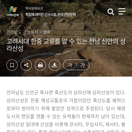
컨
하
역사문화유산
텐
단
외침에 대비한 군사시설, 한국 관방문화
츠
영
영
역
역
바
전라남도 관방유적 > 성곽
바
로
고려시대 한중 교류를 알 수 있는 전남 신안의 상
로
가
라산성
가
기
기
가
가
전라남도 신안군 흑사면 흑산도의 상라산에 상라산성이 있다.
상라산성은 한중 해상교통로의 거점이었던 흑산도를 왜적으
로부터 방어하기 위해 쌓았던 성곽으로 추정된다. 당시 해양
도시의 면모를 엿볼 수 있는 유적들이 현재까지 남아 있는데,
상라산성 일대에 산성을 비롯해 관사터, 무심사지, 제사터, 봉