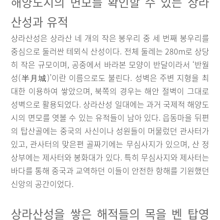
해양도시의 면모를 확인할 수 있는 상라
산성과 유적
상라산성은 상라산 네 개의 작은 봉우리 중 세 번째 봉우리를
중심으로 둘러싼 테뫼식 산성이다. 전체 둘레는 280m로 상당
히 작은 규모이며, 공중에서 바라본 모양이 반달이라서 ‘반월
성(半月城)’이란 이름으로도 불린다. 성벽은 주변 지형을 최
대한 이용하여 쌓았으며, 북쪽의 경우는 해안 절벽이 그대로
성벽으로 활용되었다. 상라산성 일대에는 과거 국제적 해양도
시의 면모를 엿볼 수 있는 유적들이 남아 있다. 읍동마을 뒤편
의 탑산골에는 중국의 사신이나 성원들이 머물렀던 관사터가
있고, 관사터의 맞은편 골짜기에는 무심사지가 있으며, 산 정
상부에는 제사터와 봉화대가 있다. 특히 무심사지와 제사터는
바다를 통해 중국과 교역하던 이들이 안전한 항해를 기원했던
신앙의 공간이었다.
상라산성을 쌓은 해적들의 목을 벤 탑영