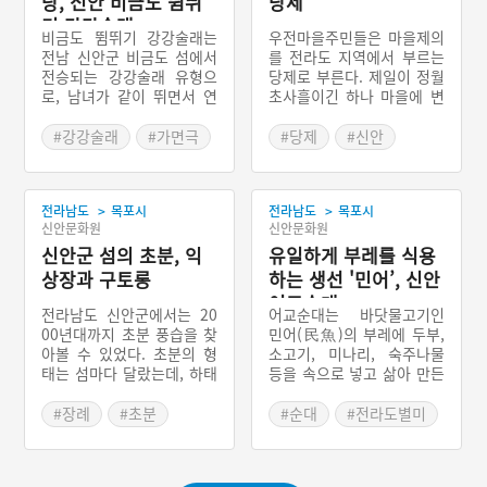
당, 신안 비금도 뜀뛰
당제
기 강강술래
비금도 뜀뛰기 강강술래는
우전마을주민들은 마을제의
전남 신안군 비금도 섬에서
를 전라도 지역에서 부르는
전승되는 강강술래 유형으
당제로 부른다. 제일이 정월
로, 남녀가 같이 뛰면서 연
초사흘이긴 하나 마을에 변
행하는 동작이 많아서 ‘뜀뛰
고가 있거나 아이가 태어날
기 강강술래’라는 말이 붙는
일이 생기면 다른 날을 잡아
#강강술래
#가면극
#당제
#신안
다. 원래 여성들의 가무놀이
제의를 지낸다. 주민들은 마
#신안
#여자민속놀이
#전라남도 마을이야기
인 강강술래가 이곳에서는
을 산에 위치한 상당을 당산
#전라남도민속놀이
젊은 남녀의 강강술래로 나
할아버지가 기거하는 것으
>
>
전라남도
목포시
전라남도
목포시
타난다는 것이 특징이다.
로 여기고 있으며 하당의 팽
신안문화원
신안문화원
나무를 할아버지의 부인인
신안군 섬의 초분, 익
당산할머니 신으로 여긴다.
유일하게 부레를 식용
마을 주민들은 이들 신에게
상장과 구토롱
하는 생선 '민어’, 신안
제의를 지내면 마을이 늘 요
어교순대
롭고 나쁜 것으로부터 보호
전라남도 신안군에서는 20
어교순대는 바닷물고기인
를 해준다고 믿는다. 제의를
00년대까지 초분 풍습을 찾
민어(民魚)의 부레에 두부,
지내기 전에 우선 제의를 주
아볼 수 있었다. 초분의 형
소고기, 미나리, 숙주나물
관할 제주(祭主)를 선정한
태는 섬마다 달랐는데, 하태
등을 속으로 넣고 삶아 만든
다. 제의에 들어가는 비용은
도에선 통나무로 기둥을 새
전라남도 신안군의 향토음
마을의 공동기금으로 충당
우고 연결하여 관을 올리는
식이다. 민어의 부레는 민어
#장례
#초분
#순대
#전라도별미
한다. 제의에 쓰이는 제물에
익상장으로 치뤄졌고, 도초
의 부위 중에서 가장 쫄깃한
#전라남도 신안군
#전라남도 음식
는 소머리가 반드시 올라가
도, 비금도, 우이도에선 돌
식감과 미각을 자극하는 맛
#익상장
#구토롱
#목포가볼만한곳
고 그 밖에 숭어와 도라지
을 쌓아 기단을 올리고 이엉
을 지니고 있다.
백설기, 과일 등이다.제의는