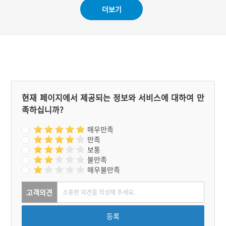
마름을 올리는 석단장으로
상당제부터 시작된다. 그런
더보기
치러졌다. 구토롱이라고 하
다음 주민들을 대상으로 소
여 이엉 대신 흙을 올리는
지를 올린다. 상당제의 마지
초분도 있었다.
막 과정에서는 헌식을 한다.
상당제에서의 헌식이 마무
리되면 마을로 내려와 하당
제를 지낸다.
현재 페이지에서 제공되는 정보와 서비스에 대하여 만
족하십니까?
매우만족
만족
보통
불만족
매우불만족
고객의견
등록