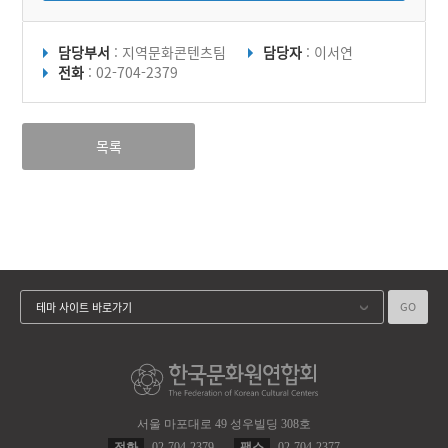
담당부서
: 지역문화콘텐츠팀
담당자
: 이서연
전화
: 02-704-2379
목록
GO
테마 사이트 바로가기
서울 마포대로 49 성우빌딩 308호
전화
02-704-2379
팩스
02-704-2377