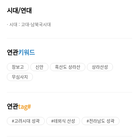
시대/연대
· 시대 :
고대-남북국시대
연관
키워드
장보고
신안
흑산도 상라산
상라산성
무심사지
연관
tag#
#고려시대 성곽
#테뫼식 산성
#전라남도 성곽