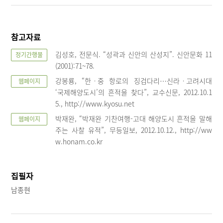
참고자료
김성호, 전문식. “성곽과 신안의 산성지”. 신안문화 11
정기간행물
(2001):71~78.
강봉룡, “한ㆍ중 항로의 징검다리…신라ㆍ고려시대
웹페이지
‘국제해양도시’의 흔적을 찾다”, 교수신문, 2012.10.1
5., http://www.kyosu.net
박재완, “박재완 기찬여행-고대 해양도시 흔적을 말해
웹페이지
주는 사찰 유적”, 무등일보, 2012.10.12., http://ww
w.honam.co.kr
집필자
남종현