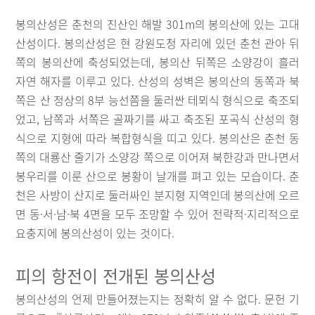
봉의산성은 춘천의 진산인 해발 301m의 봉의산에 있는 고대
산성이다. 봉의산성은 현 강원도청 자리에 있던 춘천 관아 뒤
쪽의 봉의산에 축성되었는데, 봉의산 뒤쪽은 소양강이 흘러
자연 해자를 이루고 있다. 산성의 성벽은 봉의산의 동쪽과 북
쪽은 산 정상의 8부 능선쯤을 둘러싼 테뫼식 형식으로 축조되
었고, 남쪽과 서쪽은 골짜기를 싸고 축조된 포곡식 산성의 형
식으로 지형에 따라 복합형식을 띠고 있다. 봉의산은 춘천 동
쪽의 대룡산 줄기가 소양강 쪽으로 이어져 북한강과 만나면서
봉우리를 이룬 산으로 봉황이 날개를 펴고 있는 모습이다. 춘
천은 사방이 산지로 둘러싸인 분지형 지역인데 봉의산에 오르
면 동·서·남·북 4면을 모두 조망할 수 있어 전략적·지리적으로
요충지에 봉의산성이 있는 것이다.
피의 항전이 전개된 봉의산성
봉의산성의 언제 만들어졌는지는 정확히 알 수 없다. 문헌 기