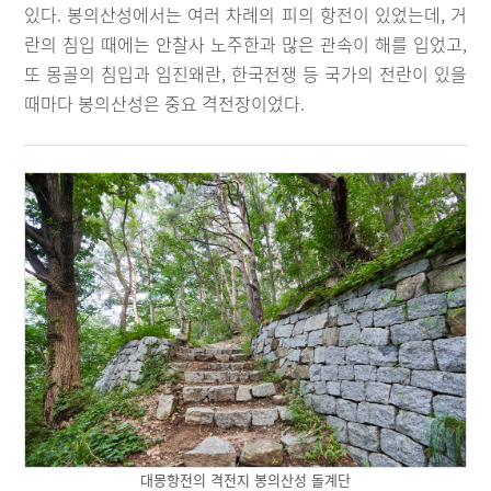
있다. 봉의산성에서는 여러 차례의 피의 항전이 있었는데, 거
란의 침입 때에는 안찰사 노주한과 많은 관속이 해를 입었고,
또 몽골의 침입과 임진왜란, 한국전쟁 등 국가의 전란이 있을
때마다 봉의산성은 중요 격전장이었다.
대몽항전의 격전지 봉의산성 돌계단