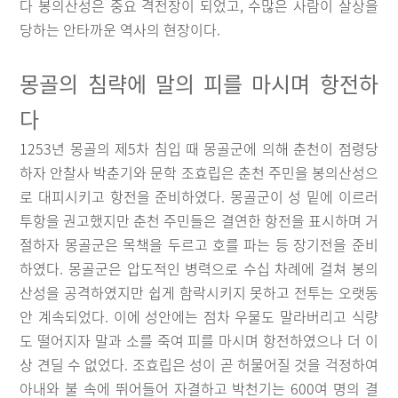
다 봉의산성은 중요 격전장이 되었고, 수많은 사람이 살상을
당하는 안타까운 역사의 현장이다.
몽골의 침략에 말의 피를 마시며 항전하
다
1253년 몽골의 제5차 침입 때 몽골군에 의해 춘천이 점령당
하자 안찰사 박춘기와 문학 조효립은 춘천 주민을 봉의산성으
로 대피시키고 항전을 준비하였다. 몽골군이 성 밑에 이르러
투항을 권고했지만 춘천 주민들은 결연한 항전을 표시하며 거
절하자 몽골군은 목책을 두르고 호를 파는 등 장기전을 준비
하였다. 몽골군은 압도적인 병력으로 수십 차례에 걸쳐 봉의
산성을 공격하였지만 쉽게 함락시키지 못하고 전투는 오랫동
안 계속되었다. 이에 성안에는 점차 우물도 말라버리고 식량
도 떨어지자 말과 소를 죽여 피를 마시며 항전하였으나 더 이
상 견딜 수 없었다. 조효립은 성이 곧 허물어질 것을 걱정하여
아내와 불 속에 뛰어들어 자결하고 박천기는 600여 명의 결