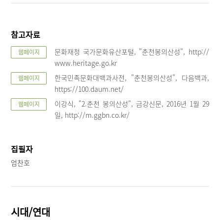
참고자료
문화재청 국가문화유산포털, "춘천봉의산성", http://
웹페이지
www.heritage.go.kr
한국민족문화대백과사전, "춘천봉의산성", 다음백과,
웹페이지
https://100.daum.net/
이강식, "2.춘천 봉의산성", 금강신문, 2016년 1월 29
웹페이지
일, http://m.ggbn.co.kr/
집필자
엄찬호
시대/연대