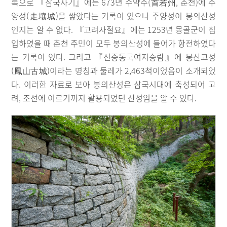
록으로 『삼국사기』에는 673년 수약주(首若州, 춘천)에 주
양성(走壤城)을 쌓았다는 기록이 있으나 주양성이 봉의산성
인지는 알 수 없다. 『고려사절요』에는 1253년 몽골군이 침
입하였을 때 춘천 주민이 모두 봉의산성에 들어가 항전하였다
는 기록이 있다. 그리고 『신증동국여지승람』에 봉산고성
(鳳山古城)이라는 명칭과 둘레가 2,463척이었음이 소개되었
다. 이러한 자료로 보아 봉의산성은 삼국시대에 축성되어 고
려, 조선에 이르기까지 활용되었던 산성임을 알 수 있다.