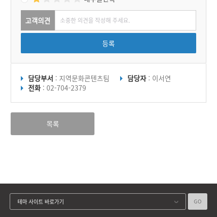
고객의견
등록
담당부서
: 지역문화콘텐츠팀
담당자
: 이서연
전화
: 02-704-2379
목록
GO
테마 사이트 바로가기