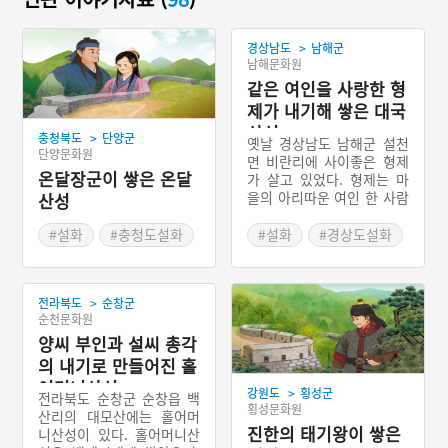
>
경상남도
남해군
남해문화원
같은 여인을 사랑한 형
제가 내기해 쌓은 대국
산성
>
충청북도
단양군
옛날 경상남도 남해군 설천
단양문화원
면 비란리에 사이좋은 형제
온달장군이 쌓은 온달
가 살고 있었다. 형제는 마
을의 아리따운 여인 한 사람
산성
을 동시에 사랑하게 되었다.
형제는 내기를 해서 이기는
#설화
#충청도설화
#설화
#경상도설화
사람이 그녀와 결혼하기로
하고, 형은 쇠줄을 발목에
두르고 읍내를 다녀오며, 동
>
전라북도
순창군
생은 대국산에 성을 쌓는 내
순천문화원
기를 했다. 결국 동생이 이
양씨 부인과 설씨 총각
기자, 형은 자결하였다. 동
생은 형을 잃은 슬픔 때문에
의 내기로 만들어진 홀
여인과 혼인하지 않았다. 이
어머니산성
>
강원도
횡성군
때 쌓은 성이 대국산성이라
전라북도 순창군 순창읍 백
횡성문화원
고 한다.
산리의 대모산에는 홀어머
진한의 태기왕이 쌓은
니산성이 있다. 홀어머니산