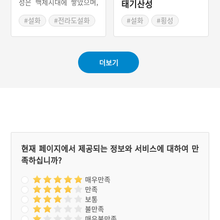
성은 백제시대에 쌓았으며,
태기산성
고려시대부터 조선시대 초
까지는 군량미를 보관하는
#설화
#전라도설화
#설화
#횡성
창고로 사용되었다. 홀어머
#강원도설화
니산성이라는 이름은 ‘아홉
명의 아들을 둔 양씨 부인이
아들들과 함께 산성을 쌓았
더보기
다’라는 이야기에서 비롯되
었다. 이 산성은 ‘대모산성’
또는 ‘백산리산성’이라고도
불린다.
현재 페이지에서 제공되는 정보와 서비스에 대하여 만
족하십니까?
매우만족
만족
보통
불만족
매우불만족