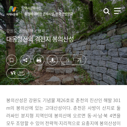
컨
하
역사문화유산
텐
단
외침에 대비한 군사시설, 한국 관방문화
츠
영
영
역
역
바
강원도 관방유적 > 성곽
바
로
대몽항전의 격전지 봉의산성
로
가
가
기
기
가
가
봉의산성은 강원도 기념물 제26호로 춘천의 진산인 해발 301
m의 봉의산에 있는 고대산성이다. 춘천은 사방이 산지로 둘
러싸인 분지형 지역인데 봉의산에 오르면 동·서·남·북 4면을
모두 조망할 수 있어 전략적·지리적으로 요충지에 봉의산성이