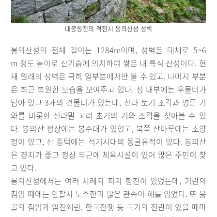
대몽항전의 격전지 봉의산성 성벽
봉의산성의 전체 길이는 1284m이며, 성벽은 대체로 5~6
m 정도 높이로 산기슭에 의지하여 쌓은 내 특식 산성이다. 현
재 원래의 성벽은 극히 일부분에서만 볼 수 있고, 나머지 부분
은 최근 복원한 모습을 보여주고 있다. 성 내부에는 우물터가
남아 있고 3개의 건물터가 있는데, 신라 토기 조각과 명문 기
와를 비롯한 신라말 고려 초기의 기와 조각을 찾아볼 수 있
다. 봉의산 정상에는 봉수대가 있었고, 북쪽 산마루에는 소양
정이 있고, 산 중턱에는 석기시대의 동굴유적이 있다. 봉의산
은 경치가 좋고 정상 부근에 체육시설이 있어 많은 주민이 찾
고 있다.
봉의산성에서는 여러 차례의 피의 항전이 있었는데, 거란의
침입 때에는 안찰사 노주한과 많은 관속이 해를 입었다. 또 몽
골의 침입과 임진왜란, 한국전쟁 등 국가의 전란이 있을 때마