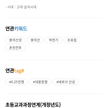
· 시대 :
고대-삼국시대
연관
키워드
봉의산성
봉의산
박천기
조효립
춘천전투
연관
tag#
#6.25전쟁
#대몽항쟁
#테뫼식 산성
초등교과과정연계(개정년도)