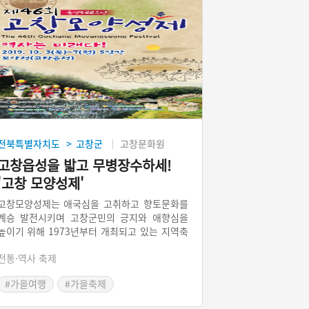
전북특별자치도
고창군
고창문화원
>
고창읍성을 밟고 무병장수하세!
'고창 모양성제'
고창모양성제는 애국심을 고취하고 향토문화를
계승 발전시키며 고창군민의 긍지와 애향심을
높이기 위해 1973년부터 개최되고 있는 지역축
제이다. 왜구를 막기 위해 전라도민들이 축성한
전통·역사 축제
모양성(고창읍성)을 밟는 답성놀이와 강강술래
재연이 주효 행사이다. 고창군에서는 답성민속
#가을여행
#가을축제
을 기리기 위해 매년 음력 9월 9일(중양절)에 축
제를 개최하여 답성놀이를 한다.