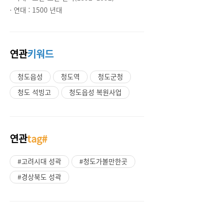
· 연대 :
1500 년대
연관
키워드
청도읍성
청도역
청도군청
청도 석빙고
청도읍성 복원사업
연관
tag#
#고려시대 성곽
#청도가볼만한곳
#경상북도 성곽