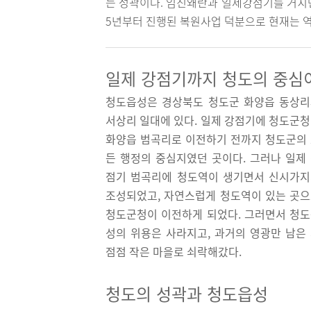
는 성곽이다. 임진왜란과 일제강점기를 거치면
5년부터 진행된 복원사업 덕분으로 현재는 
일제 강점기까지 청도의 중심
청도읍성은 경상북도 청도군 화양읍 동상
서상리 일대에 있다. 일제 강점기에 청도군
화양읍 범곡리로 이전하기 전까지 청도군의
든 행정의 중심지였던 곳이다. 그러나 일제
점기 범곡리에 청도역이 생기면서 신시가
조성되었고, 자연스럽게 청도역이 있는 곳
청도군청이 이전하게 되었다. 그러면서 청
성의 위용은 사라지고, 과거의 영광만 남은
점점 작은 마을로 쇠락해갔다.
청도의 성곽과 청도읍성