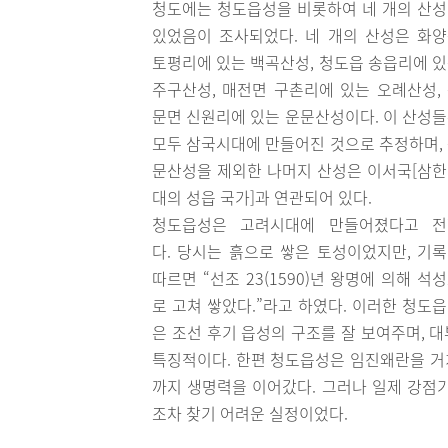
청도에는 청도읍성을 비롯하여 네 개의 산
있었음이 조사되었다. 네 개의 산성은 화
토평리에 있는 백곡산성, 청도읍 송읍리에 
주구산성, 매전면 구촌리에 있는 오례산성,
문면 신원리에 있는 운문산성이다. 이 산성
모두 삼국시대에 만들어진 것으로 추정하며,
문산성을 제외한 나머지 산성은 이서국[삼
대의 성읍 국가]과 연관되어 있다.
청도읍성은 고려시대에 만들어졌다고 전
다. 당시는 흙으로 쌓은 토성이었지만, 기
따르면 “선조 23(1590)년 왕명에 의해 석
로 고쳐 쌓았다.”라고 하였다. 이러한 청도
은 조선 후기 읍성의 구조를 잘 보여주며, 
특징적이다. 한편 청도읍성은 임진왜란을 거
까지 생명력을 이어갔다. 그러나 일제 강점
조차 찾기 어려운 실정이었다.