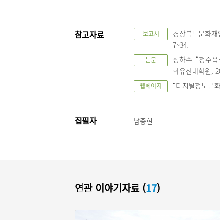
참고자료
경상북도문화재연구
보고서
7~34.
성하수. “청주읍
논문
화유산대학원, 201
“디지털청도문화대전”,
웹페이지
집필자
남종현
연관 이야기자료 (
17
)