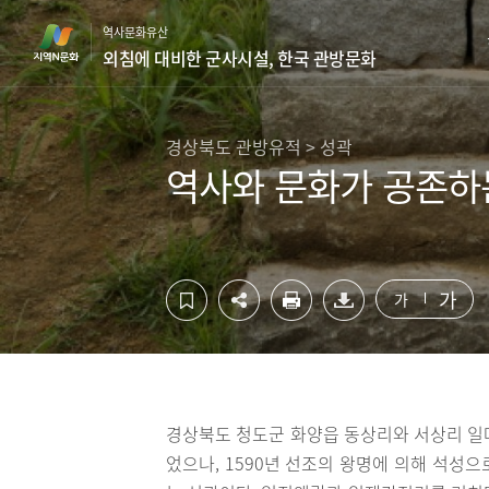
컨
하
역사문화유산
텐
단
외침에 대비한 군사시설, 한국 관방문화
츠
영
영
역
역
바
바
로
경상북도 관방유적 > 성곽
로
가
역사와 문화가 공존하
가
기
기
가
가
경상북도 청도군 화양읍 동상리와 서상리 일
었으나, 1590년 선조의 왕명에 의해 석성으