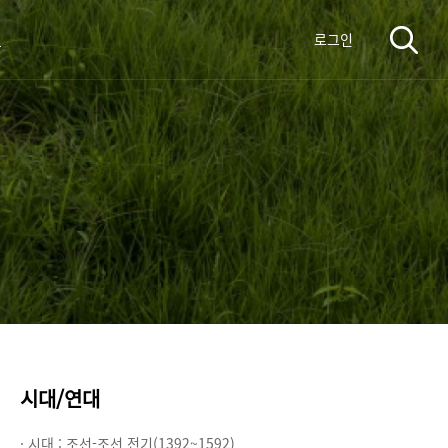
료
로그인
시대/연대
· 시대 :
조선-조선 전기(1392~1592)