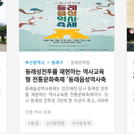
부산광역시
동래구
동래문화원
>
들
동래성전투를 재현하는 역사교육
형 전통문화축제 '동래읍성역사축
제'
.
동래읍성역사축제는 임진왜란 당시 동래성 전투
贇
를 재현하는 역사교육형 전통문화축제이다. 당
시 동래성 전투로 3천여 명 이상이 죽고, 500여
4
명이 포로로 잡혔다고 한다. 동래읍성역사축제
임
전통·역사 축제
의 주요 행사로는 ‘동래부사부임행차길놀이, 동
금
래성전투 재현 뮤지컬, 동래세가닥줄다리기’가
서
#동래
#가을여행
#가을축제
있다. 동래읍성역사축제를 통해 동래의 전통문
수
화와 선열들의 구국정신을 배울 수 있을 것이다.
이