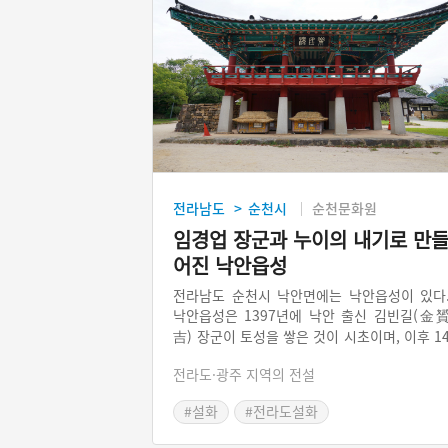
전라남도
순천시
순천문화원
>
임경업 장군과 누이의 내기로 만
어진 낙안읍성
전라남도 순천시 낙안면에는 낙안읍성이 있다
낙안읍성은 1397년에 낙안 출신 김빈길(金
吉) 장군이 토성을 쌓은 것이 시초이며, 이후 1
24년에 다시 돌로 쌓기 시작했고, 1626년에 
전라도·광주 지역의 전설
경업(林慶業) 장군이 낙안 군수로 있을 때 지
의 모습으로 완성되었다고 한다. 낙안 지역에
#설화
#전라도설화
는 임경업 장군이 최고의 영웅을 넘어 마을의 
호신으로 추앙받고 있으며, 임경업 장군과 누