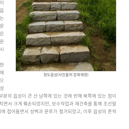
성이
양읍
있는
 운
들은
 운
한시
한
록에
청도읍성(사진출처:문화재청)
성으
읍성
대부분의 읍성이 큰 산 남쪽에 있는 것에 반해 북쪽에 있는 점이
치면서 크게 훼손되었지만, 보수작업과 재건축을 통해 조선말
기에 접어들면서 성벽과 문루가 철거되었고, 이후 읍성의 흔적