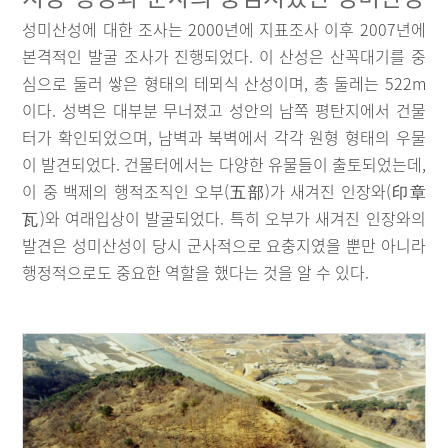
성미산성에 대한 조사는 2000년에 지표조사 이후 2007년에
본격적인 발굴 조사가 진행되었다. 이 산성은 산꼭대기를 중
심으로 둘러 쌓은 형태의 테뫼식 산성이며, 총 둘레는 522m
이다. 성벽은 대부분 무너졌고 성안의 남쪽 평탄지에서 건물
터가 확인되었으며, 남벽과 북벽에서 각각 원형 형태의 우물
이 발견되었다. 건물터에서는 다양한 유물들이 출토되었는데,
이 중 백제의 행적조직인 오부(五部)가 새겨진 인장와(印章
瓦)와 여래입상이 발굴되었다. 특히 오부가 새겨진 인장와의
발견은 성미산성이 당시 군사적으로 요충지였을 뿐만 아니라
행정적으로도 중요한 역할을 했다는 것을 알 수 있다.