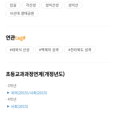
임실
각산성
성미산성
성미산
사선대 생태공원
연관
tag#
#테뫼식 산성
#백제의 성곽
#전라북도 성곽
초등교과과정연계(개정년도)
· 3학년
국어(2015)/사회(2015)
▶
· 4학년
사회(2015)
▶