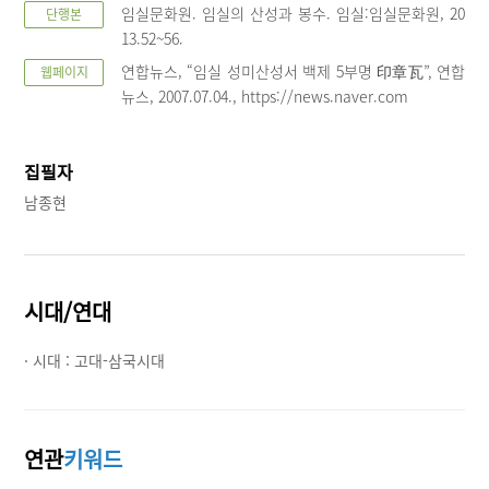
임실문화원. 임실의 산성과 봉수. 임실:임실문화원, 20
단행본
13.52~56.
연합뉴스, “임실 성미산성서 백제 5부명 印章瓦”, 연합
웹페이지
뉴스, 2007.07.04., https://news.naver.com
집필자
남종현
시대/연대
· 시대 :
고대-삼국시대
연관
키워드