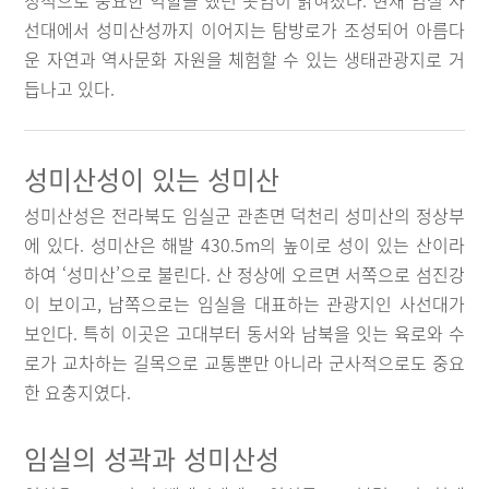
정적으로 중요한 역할을 했던 곳임이 밝혀졌다. 현재 임실 사
선대에서 성미산성까지 이어지는 탐방로가 조성되어 아름다
운 자연과 역사문화 자원을 체험할 수 있는 생태관광지로 거
듭나고 있다.
성미산성이 있는 성미산
성미산성은 전라북도 임실군 관촌면 덕천리 성미산의 정상부
에 있다. 성미산은 해발 430.5m의 높이로 성이 있는 산이라
하여 ‘성미산’으로 불린다. 산 정상에 오르면 서쪽으로 섬진강
이 보이고, 남쪽으로는 임실을 대표하는 관광지인 사선대가
보인다. 특히 이곳은 고대부터 동서와 남북을 잇는 육로와 수
로가 교차하는 길목으로 교통뿐만 아니라 군사적으로도 중요
한 요충지였다.
임실의 성곽과 성미산성