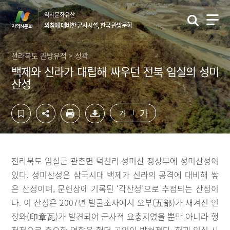
컨
하
역사문화유산
텐
단
외침에 대비한 군사시설, 한국 관방문화
츠
영
영
역
역
바
전라북도 관방유적 > 성곽
바
로
백제와 신라가 대립해 싸우던 전북 임실의 성미
로
가
산성
가
기
기
가
가
전라북도 임실군 관촌면 덕천리 성미산 정상부에 성미산성이
있다. 성미산성은 삼국시대 백제가 신라의 공격에 대비해 쌓
은 산성이며, 문헌상에 기록된 ‘각산성’으로 추정되는 산성이
다. 이 산성은 2007년 발굴조사에서 오부(五部)가 새겨진 인
장와(印章瓦)가 발견되어 군사적 요충지였을 뿐만 아니라 행