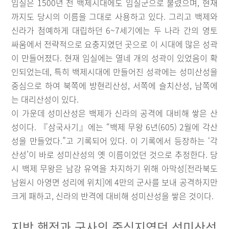
임실은 1500년 전 백제시대에도 임실군으로 불렸으며, 현재
까지도 당시의 이름을 그대로 사용하고 있다. 그리고 백제와
신라가 첨예하게 대립하던 6~7세기에는 두 나라 간의 영토
싸움에서 전략적으로 요충지였던 곳으로 이 시대에 많은 성곽
이 만들어졌다. 현재 임실에는 열네 개의 성곽이 있었음이 확
인되었는데, 특히 백제시대에 만들어진 성곽에는 성미산성을
중심으로 하여 북쪽에 방현리산성, 서쪽에 슬치산성, 남쪽에
는 대리산성이 있다.
이 가운데 성미산성은 백제가 신라의 공격에 대비해 쌓은 산
성이다. 『삼국사기』에는 “백제 무왕 6년(605) 2월에 각산
성을 만들었다.”고 기록되어 있다. 이 기록에서 등장하는 ‘각
산성’이 바로 성미산성의 옛 이름이었던 것으로 추정한다. 당
시 백제 무왕은 남강 유역을 차지하기 위해 아막성[전라북도
남원시 아영면 성리에 위치]에 4만의 군사를 보내 공격하지만
크게 패하고, 신라의 반격에 대비해 성미산성을 쌓은 것이다.
지방 행정과 군사의 중심지였던 성미산성