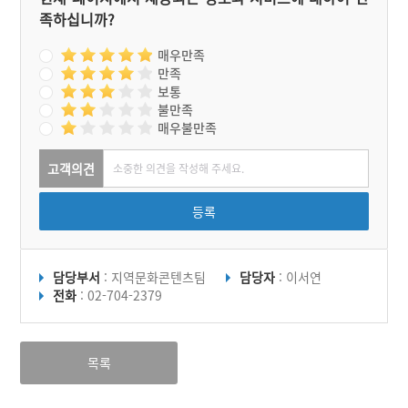
깨비의 마음을 달래주기 위
족하십니까?
한 의례라 하는데 결국 도깨
비를 달래 화재가 일어나지
않기를 기원하는 셈이다.
매우만족
만족
보통
불만족
매우불만족
고객의견
등록
담당부서
: 지역문화콘텐츠팀
담당자
: 이서연
전화
: 02-704-2379
목록