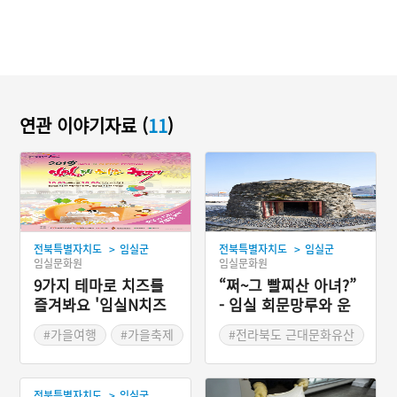
연관 이야기자료 (
11
)
>
>
전북특별자치도
임실군
전북특별자치도
임실군
임실문화원
임실문화원
9가지 테마로 치즈를
“쩌~그 빨찌산 아녀?”
즐겨봐요 '임실N치즈
- 임실 회문망루와 운
축제'
암망루
#가을여행
#가을축제
#전라북도 근대문화유산
#전라북도 축제
#임실가볼만한곳
>
전북특별자치도
임실군