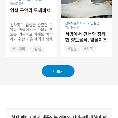
임실문화원
임실 구암리 도깨비제
>
전북특별자치도
임실군
전라북도 임실군 관촌면 구
임실문화원
암리 마을에서는 마을의 풍
서양에서 건너와 정착
요를 기원하고 화재를 예방
하기 위한 마을 제의가 행해
한 향토음식, 임실치즈
진다. 특히 이 마을은 화재
로 인한 사고가 빈번했는데
#도깨비
#임실
#임실
#치즈
그 이유를 도깨비의 장난으
#전라북도 마을이야기
#전라북도 별미
로 생각해 도깨비제를 지낸
#임실 가볼만한곳
다. 도깨비제는 시월 섣달그
믐날 밤에 지낸다. 우선 풍
#예능프로그램 음식
더보기
물패가 제의의 시작을 알린
다. 풍물패를 필두로 제관들
이 당에 도착하면 제물을 진
설한다. 미리 준비한 돼지머
리와 조기, 메밀 시루떡이
제상에 올라간다. 전체적인
내용은 집에서 지내는 것과
유사하다. 제의가 정리되면
제물로 올린 메밀 시루떡을
느티나무 주변에 뿌린다. 도
현재 페이지에서 제공되는 정보와 서비스에 대하여 만