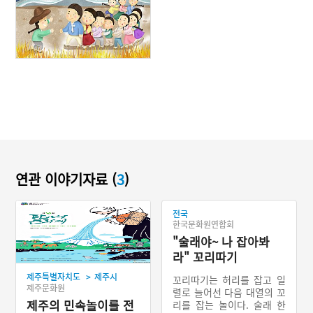
연관 이야기자료 (
3
)
전국
한국문화원연합회
"술래야~ 나 잡아봐
라" 꼬리따기
>
제주특별자치도
제주시
꼬리따기는 허리를 잡고 일
제주문화원
렬로 늘어선 다음 대열의 꼬
제주의 민속놀이를 전
리를 잡는 놀이다. 술래 한