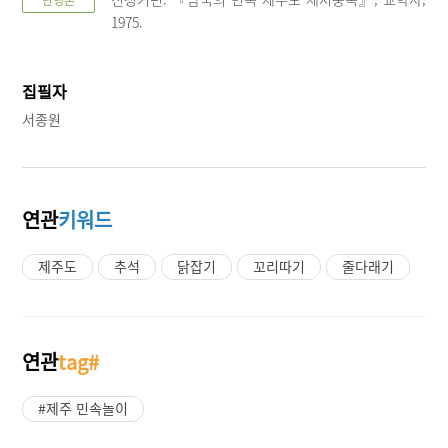
단행본
1975.
집필자
서종원
연관
키워드
제주도
추석
닭잡기
꼬리따기
줄다래기
연관
tag#
#제주 민속놀이