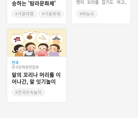
명이 꼬리를 잡기도 하고,
승하는 '탐라문화제'
편을 나누어 서로 상대편 꼬
리를 잡는 방법도 있다. 대
#가을여행
#가을축제
#벼농사
열의 머리가 꼬리를 따기도
#제주축제
#전국민속놀이
한다. 농경 지역에서 주로
#세계놀이
즐기는 놀이라는 점을 들어
꼬리따기 놀이를 농경의례
와 연관 짓기도 한다.
전국
한국문화원연합회
말의 꼬리나 머리를 이
어나간, 말 잇기놀이
#전국민속놀이
#학습놀이