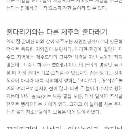
내는 역할을 한다. 놀이 과정에서는 재미있는 재담을 주고받
는다는 점에서 연극적 요소가 강한 놀이라 할 수 있다.
줄다리기와는 다른 제주의 줄다래기
익히 잘 알려진 바와 같이 제주도는 자연환경적으로나 인문학
적으로 독특한 지역임이 분명하다. 이러한 환경에 걸맞게 제
주도 지역에는 제주도만의 고유한 성격을 지닌 놀이가 적지
않은데 그 중에 하나가
이다. 이 놀이의 명칭만 놓고
줄

래기
볼 때 자칫 줄다리기로 오해할 수 있겠지만 줄을 당기는 것이
핵심이 아니라 내륙 지역에서 행하는 ‘꼬리잡기’ , ‘닭잡기’ 놀
이와 여러모로 흡사한 점이 많다. 다만 두 놀이가 수시로 행해
지는데 반해
는 보통 팔월 보름, 다시 말하면 추석날
줄

래기
전후로 행해진다는 차이가 있다. 그리고 이 놀이를 하는 주체
는 마을의 청소년들이며 보통은 밤에 많이 하였다.