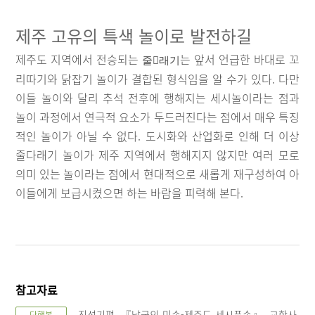
제주 고유의 특색 놀이로 발전하길
제주도 지역에서 전승되는
는 앞서 언급한 바대로 꼬
줄

래기
리따기와 닭잡기 놀이가 결합된 형식임을 알 수가 있다. 다만
이들 놀이와 달리 추석 전후에 행해지는 세시놀이라는 점과
놀이 과정에서 연극적 요소가 두드러진다는 점에서 매우 특징
적인 놀이가 아닐 수 없다. 도시화와 산업화로 인해 더 이상
줄다래기 놀이가 제주 지역에서 행해지지 않지만 여러 모로
의미 있는 놀이라는 점에서 현대적으로 새롭게 재구성하여 아
이들에게 보급시켰으면 하는 바람을 피력해 본다.
참고자료
진성기편. 『남국의 민속-제주도 세시풍속』, 교학사,