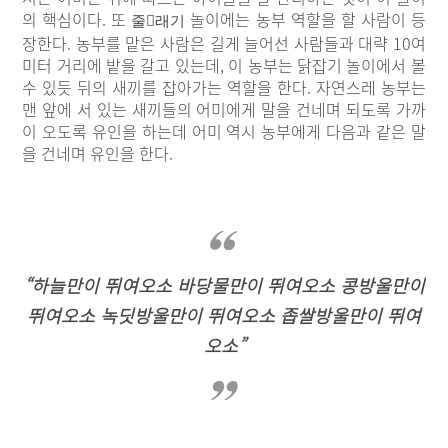
의 핵심이다. 또
놀이에는 농부 역할을 할 사람이 등
줄

래기
장한다. 농부를 맡은 사람은 길게 늘어선 사람들과 대략 10여
미터 거리에 밭을 갈고 있는데, 이 농부는 닭잡기 놀이에서 볼
수 있듯 뒤의 새끼를 잡아가는 역할을 한다. 자연스레 농부는
맨 앞에 서 있는 새끼들의 어미에게 말을 건네며 되도록 가까
이 오도록 유인을 하는데 어미 역시 농부에게 다음과 같은 말
을 건네며 유인을 한다.
“하늘만이 뛰여오소 바당물만이 뛰여오소 콩방울만이
뛰여오소 녹딧방울만이 뛰여오소 좁쌀방울만이 뛰여
오소”