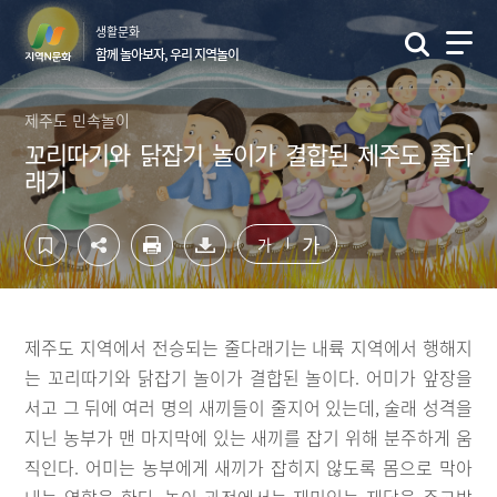
컨
하
생활문화
텐
단
함께 놀아보자, 우리 지역놀이
츠
영
영
역
역
바
제주도 민속놀이
바
로
꼬리따기와 닭잡기 놀이가 결합된 제주도 줄다
로
가
래기
가
기
기
가
가
제주도 지역에서 전승되는 줄다래기는 내륙 지역에서 행해지
는 꼬리따기와 닭잡기 놀이가 결합된 놀이다. 어미가 앞장을
서고 그 뒤에 여러 명의 새끼들이 줄지어 있는데, 술래 성격을
지닌 농부가 맨 마지막에 있는 새끼를 잡기 위해 분주하게 움
직인다. 어미는 농부에게 새끼가 잡히지 않도록 몸으로 막아