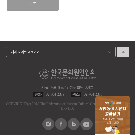
목록
GO
테마 사이트 바로가기
서울 마포대로 49 성우빌딩 308호
전화
02-704-2379
팩스
02-704-2377
COPYRIGHT
(c)
2018 The Federation of Korean Cultural Centers.
ALL RIGHT RES
ERVED.