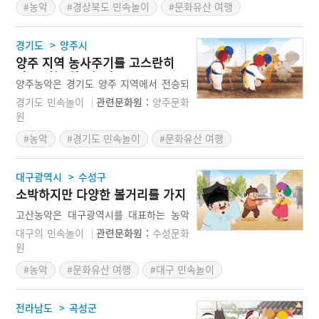
#농악
#경상북도 민속놀이
#문화유산 여행
왕기싸움이 발전하여 차산농악으로 정착
되었다는 것이 일반적인 견해이다. 차산농
악의 연희 순서는 춤굿이라 부르는 굿거리
>
경기도
양주시
굿을 시작으로 부정굿, 연풍기굿, 자진모
양주 지역 농사주기를 고스란히
리굿, 물레굿, 진굿, 농사굿, 모내기굿, 김
담고 있는 양주농악
매기굿, 타작굿, 조름쇠, 오방굿으로 이어
양주농악은 경기도 양주 지역에서 전승되
진다. 일련의 놀이는 상쇠를 중심으로 진
던 여러 마을의 농악을 기반으로 행해지는
경기도 민속놀이
관련문화원 :
양주문화
행된다. 오늘날 차산농악보존회를 중심으
놀이다. 이 농악은 다른 지역의 농악과 달
원
로 체계적으로 전승되는 이 농악은 경상북
리 전문연희패가 아닌 오랫동안 농사를 지
도를 대표하는 농악으로 자리매김을 하고
#농악
#경기도 민속놀이
#문화유산 여행
으며 생활했던 마을 주민들을 중심으로 연
있다.
행되는 것으로 농사주기의 일련의 과정을
놀이로 표현한 것으로 평가받고 있다. 특
>
대구광역시
수성구
히 이 놀이의 핵심이 되는 농사풀이는 양
소박하지만 다양한 볼거리를 가지
주 지역의 농사 과정을 구체적으로 보여주
고 있는 대구고산농악
고 있어 여러 가지 면에서 의미가 크다고
고산농악은 대구광역시를 대표하는 농악
할 수 있다.
으로 이 농악이 전승되는 지역은 수성구
대구의 민속놀이
관련문화원 :
수성문화
대흥동이다. 본래 경산시에 속해 있던 고
원
산동은 대구광역시로 편입되기 전까지만
#농악
#문화유산 여행
#대구 민속놀이
하더라도 농사를 중심으로 한 전형적인 농
촌마을이었다. 전통사회에서 고산농악은
모내기와 김매기를 비롯해 마을의 여러 행
>
전라남도
곡성군
사에 참여해 흥을 돋우긴 했으나 오늘날에