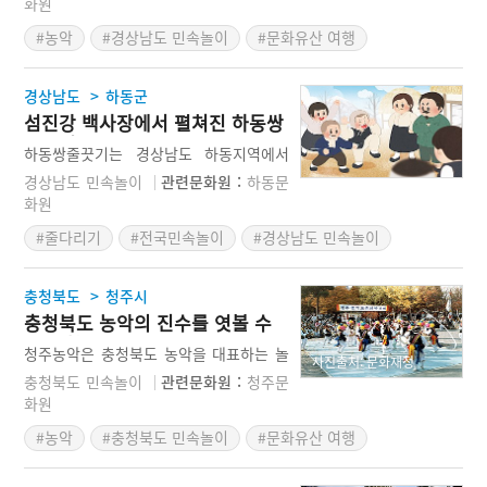
화원
키는 부분에 심혈을 기울이고 있다.
경상남도 무형문화재(13호)로 지정된 것
#농악
#경상남도 민속놀이
#문화유산 여행
으로 경상남도 지역을 대표하는 농악으로
알려져 있다. 전통사회에서는 비교적 다양
한 행사에서 주도적인 역할을 하였으나 시
>
경상남도
하동군
대가 바뀌고 시간이 흐르는 과정에서 오늘
섬진강 백사장에서 펼쳐진 하동쌍
날에는 지신밟기와 판굿이 중요한 연희 내
줄끗기
용으로 자리매김을 하였다. 이 농악은 다
하동쌍줄끗기는 경상남도 하동지역에서
소 투박하지만 맺고 푸는 것이 명확한 농
전승되는 줄다리기로 풍농과 마을의 안녕
경상남도 민속놀이
관련문화원 :
하동문
악으로 평가를 받고 있다.
을 기원하기 위해 행해지는 놀이이다. 이
화원
놀이는 두 편으로 나눠 줄을 당겼는데 줄
#줄다리기
#전국민속놀이
#경상남도 민속놀이
을 당기는 시기는 정월대보름이다. 집집마
다 줄을 걷어 줄을 제작한 다음 아이들을
중심으로 놀이를 진행한 뒤에 본격적으로
>
충청북도
청주시
어른들의 놀이로 확대된다. 줄을 당기는
충청북도 농악의 진수를 엿볼 수
과정이 치열하여 예전에는 이틀 동안 줄을
있는 청주농악
당겼다고 한다.
청주농악은 충청북도 농악을 대표하는 놀
사진출처: 문화재청
이로 청주시에 속한 신촌동 및 지동을 중
충청북도 민속놀이
관련문화원 :
청주문
심으로 전승되던 농악이다. 평야지대와 다
화원
소 거리가 멀어 보이는 청주에는 미호(美
#농악
#충청북도 민속놀이
#문화유산 여행
湖)라는 큰 평야가 있는데 이 농악의 시작
과 역사는 이 평야와 어떤 형태로든 관련
이 깊다고 한다. 이 농악의 편성은 기수와