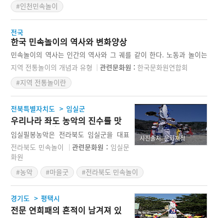
#인천민속놀이
윤달이 드는 해에 강화산성을 도는데, 특
히 사월초파일에 성을 돌면 마을이 평안하
고 항상 좋은 일만 생긴다고 믿었다. 요즘
전국
에는 관광객 유치를 위해 단풍드는 계절로
한국 민속놀이의 역사와 변화양상
행사를 옮겼다. 오랫동안 중단된 놀이를 1
민속놀이의 역사는 인간의 역사와 그 궤를 같이 한다. 노동과 놀이는
980년대에 여러 사람들의 고증을 거쳐 새
밀접하게 관련이 있는데, 밀양의 백중놀이, 장치기 등이 농사, 나무하
롭게 재현했으며, 지금은 지역 주민들과
지역 전통놀이의 개념과 유형
관련문화원 :
한국문화원연합회
기 등과 관련해서 만들어졌다. 또한 놀이는 주술적인 성격도 나타난
관광객들이 함께 참여하는 강화도를 대표
#지역 전통놀이란
다. 씨름, 줄다리기 등은 풍년을 점치는 주술적인 성격이 강한 놀이이
하는 놀이문화가 되었다.
다. 우리 전통놀이는 조선시대에 생업활동과 관련이 있었으나 일제강
점기를 거치며 일본의 놀이가 대거 유입되었고, 전쟁을 거치며 탄피,
>
전북특별자치도
임실군
지뢰 등을 가지고 놀다가, 1970~80년대에는 골목놀이로 변화했다.
우리나라 좌도 농악의 진수를 맛
그리고 지금은 전통놀이 자리를 스마트폰과 컴퓨터 게임이 대체하고
볼 수 있는 임실필봉농악
있다.
임실필봉농악은 전라북도 임실군을 대표
사진출처: 문화재청
하는 농악으로 보다 정학하게는 임실군에
전라북도 민속놀이
관련문화원 :
임실문
속한 강진면 필봉리 마을에서 오래전부터
화원
이어져오던 농악을 가리킨다. 이 농악은 1
#농악
#마을굿
#전라북도 민속놀이
988년에 국가무형문화재 제11-5호로 지
정을 받아 체계적으로 전승이 되고 있는
우리나라의 대표적인 농악이다. 이 농악은
>
경기도
평택시
농사뿐만 아니라 마을굿과 마당밟기 등과
전문 연희패의 흔적이 남겨져 있
관련된 것으로 전라좌도농악이 지닌 특성