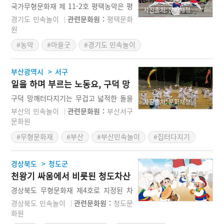
는 평택농악
을 고스란히 지니고 있으며, 보다 체계적
국가무형문화재 제 11-2호 평택농악은 평
사진출처: 문화재청
인 계승과 대중화를 위한 다양한 활동을
택을 기반으로 한 농악이다. 과거에는 여
경기도 민속놀이
관련문화원 :
평택문화
적극적으로 펼치고 있다.
러 공연이 펼쳐졌으나 시대적 배경과 전문
원
연희패가 참여하면서 현재는 판굿을 중심
#농악
#마을굿
#경기도 민속놀이
의 연희를 주로 행하고 있다. 현재 평택농
악의 핵심적인 연희로 자리를 잡고 있는
판굿은 인사굿을 비롯해, 돌림법고, 당산
>
부산광역시
서구
벌림, 사통백이, 합동좌우치기, 가새발림,
일을 하며 부르는 노동요, 구덕 망
무동놀이, 채상놀이 등이 대표적인 내용이
깨터다지기
다. 특히 무동놀이는 다른 농악에서는 보
구덕 망깨터다지기는 무겁고 넓적한 돌을
사진출처: 문화재청
기 힘든 어렵고 기량이 무척 뛰어난 것들
이용해 터를 단단하게 다지는 망깨질 작업
부산의 민속놀이
관련문화원 :
부산서구
이 포함되어있어 평택농악만의 특징적인
을 놀이화한 것이다. 터를 다지기 전에 집
문화원
연희 내용으로 평가를 받고 있다.
을 지켜주는 여러 신들께 제사를 지내고
#무형문화재
#부산
#부산민속놀이
#집터다지기
가래질과 망깨질을 하는데, 여기에는 노동
의 고단함을 노랫가락에 맞춰 씻어버리고
집안의 평안을 바라는 마음이 담겨 있다.
>
경상북도
청도군
천왕기 싸움에서 비롯된 청도차산
농악
경상북도 무형문화재 제4호로 지정된 차
산농악은 경상북도 청도면 풍각면 차산리
경상북도 민속놀이
관련문화원 :
청도문
일대에서 전승되는 농악이다. 그 역사는
화원
정확히 알기 어렵지만 마을을 상징하는 천