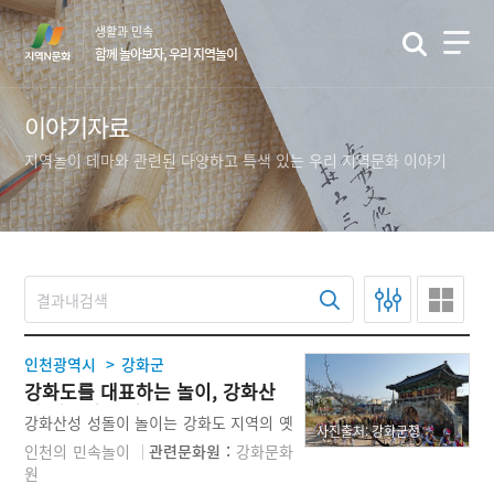
본
생활과 민속
문
함께 놀아보자, 우리 지역놀이
바
로
가
이야기자료
기
지역놀이 테마와 관련된 다양하고 특색 있는 우리 지역문화 이야기
>
인천광역시
강화군
강화도를 대표하는 놀이, 강화산
성 성돌이 놀이
강화산성 성돌이 놀이는 강화도 지역의 옛
사진출처: 강화군청
산성을 따라 도는 놀이를 말한다. 강화산
인천의 민속놀이
관련문화원 :
강화문화
성은 그 길이가 무려 7122m이며, 사적 1
원
32호로 지정되어 있다. 강화도 주민들은