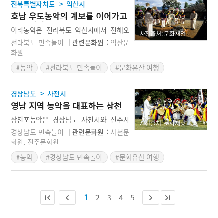
>
전북특별자치도
익산시
치배(악기), 잡색으로 구분된다. 그리고 울
호남 우도농악의 계보를 이어가고
림채-입장굿-태극놀이-멍석말이-꽃봉오
있는 이리농악
리-쌍줄백이-법고놀이-삼성-십자놀이-사
이리농악은 전라북도 익산시에서 전해오
사진출처: 문화재청
성-새조시-좌우치기-채상놀이-갈지차-퇴
는 농악으로, 이리란 익산의 옛 지명을 말
전라북도 민속놀이
관련문화원 :
익산문
장 순으로 일련의 연희가 진행된다.
한다. 이 농악은 현재 국가무형문화재(11-
화원
3)로 지정이 되었으며, 호남 좌도농악과
#농악
#전라북도 민속놀이
#문화유산 여행
대비되는 개념인 호남 우도농악을 대표하
는 놀이이자 농악으로 알려져 있다. 정확
한 역사는 알기 어렵지만 이 농악은 익산
>
경상남도
사천시
주변 지역을 중심으로 한 농악과 익산 본
영남 지역 농악을 대표하는 삼천
토 농악으로 구분된다. 오늘날의 연희 내
포농악
용의 핵심은 판굿이고, 판굿에는 오채질굿
삼천포농악은 경상남도 사천시와 진주시
사진출처: 문화재청
을 비롯해 여러 놀이가 진행된다.
일대에서 전승되는 농악으로 영남 지역을
경상남도 민속놀이
관련문화원 :
사천문
대표하는 농악으로 알려져 있다. 1966년
화원, 진주문화원
에 국가무형문화재로 지정된 이 농악은 농
#농악
#경상남도 민속놀이
#문화유산 여행
업 이외에 군사놀이로서의 성격을 지니고
있는 놀이다. 삼천포 농악은 집돌음과 판
굿으로 크게 두 부분으로 나눠져 연희가
진행된다. 이 중에서 핵심이 되는 과장은
1
2
3
4
5
판굿인데 모두 12과장으로 구성되어 있
다. 그리고 전체적으로 남성미가 넘치며,
매우 역동적인 농악으로 평가받고 있다.