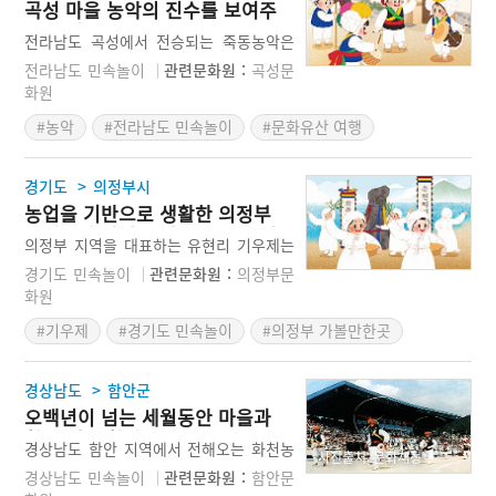
곡성 마을 농악의 진수를 보여주
행해지는 내용은 당산제굿과 이 굿이 끝난
는 곡성죽동농악
뒤에 행하는 지신밟기, 그리고 판굿이 중
전라남도 곡성에서 전승되는 죽동농악은
심으로 연행되고 있다.
2002년에 전라남도 무형문화재로 지정을
전라남도 민속놀이
관련문화원 :
곡성문
받은 전라남도의 대표적인 농악이다. 죽동
화원
농악의 핵심적인 연희는 세 가지로 구분이
#농악
#전라남도 민속놀이
#문화유산 여행
된다. 판굿과 마당밟기, 문장거리가 그것
이다. 그리고 개별 과장은 일련의 순서에
따라 연희가 펼쳐지는데, 특히 판굿의 내
>
경기도
의정부시
용은 매우 세부적이다. 곡성죽동농악은 좌
농업을 기반으로 생활한 의정부
도농악의 진수를 보여주는 대표적인 농악
주민들의 삶이 녹아 있는 유현리
으로 평가받고 있다.
의정부 지역을 대표하는 유현리 기우제는
기우제
농경사회에서 비가 오기를 기원하기 위해
경기도 민속놀이
관련문화원 :
의정부문
유현리 마을 주민들 사이에서 행해진 놀이
화원
다. 도시화 과정에서 아파트를 비롯한 다
#기우제
#경기도 민속놀이
#의정부 가볼만한곳
양한 시설이 들어서면서 예전의 모습을 찾
아보기 어렵지만 의정부시 녹양동에 위치
한 유현리는 오래전부터 농업이 활발하게
>
경상남도
함안군
진행되던 곳이다. 고증을 거쳐 새롭게 구
오백년이 넘는 세월동안 마을과
성된 유현리 기우제는 모두 여섯 과장으로
함께 해온 함안화천농악
진행이 되는데, 의정부문화원과 의정부시
경상남도 함안 지역에서 전해오는 화천농
사진출처: 문화재청
에서는 본연의 모습을 고증하는 부분과 함
악은 칠북면 화천리 지역을 중심으로 전승
경상남도 민속놀이
관련문화원 :
함안문
께 이 놀이의 가치와 의미를 더욱 확산시
되는 함안의 대표적인 놀이다. 이 농악은