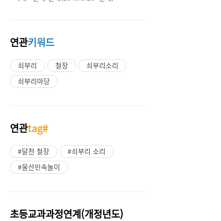
연관
키워드
쇠부리
철장
쇠부리소리
쇠부리마당
연관
tag#
#달천 철장
#쇠부리 소리
#울산민속놀이
초등교과과정연계(개정년도)