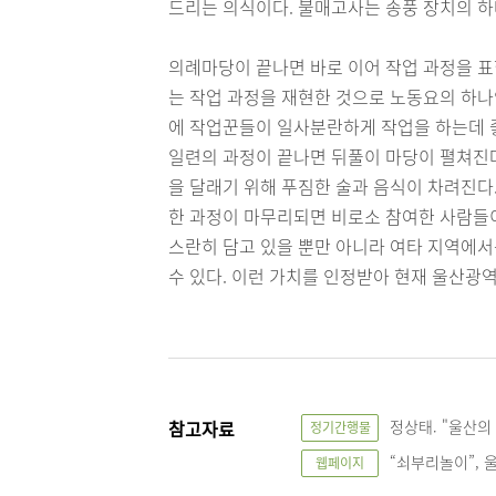
드리는 의식이다. 불매고사는 송풍 장치의 
의례마당이 끝나면 바로 이어 작업 과정을 표
는 작업 과정을 재현한 것으로 노동요의 하나
에 작업꾼들이 일사분란하게 작업을 하는데 
일련의 과정이 끝나면 뒤풀이 마당이 펼쳐진다
을 달래기 위해 푸짐한 술과 음식이 차려진다
한 과정이 마무리되면 비로소 참여한 사람들
스란히 담고 있을 뿐만 아니라 여타 지역에
수 있다. 이런 가치를 인정받아 현재 울산광
참고자료
정상태. "울산의 
정기간행물
“쇠부리놀이”, 울산
웹페이지