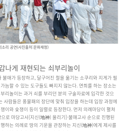
리소리 공연(사진출처:문화재청)
실감나게 재현되는 쇠부리놀이
 불매가 등장하고, 달구어진 철을 옮기는 소쿠리와 지게가 필
 가늠할 수 있는 도구들도 빠지지 않는다. 연희를 하는 장소는
쇠부리놀이는 과거 쇠를 부리던 분의 구술자료에 입각한 것으
는 사람들은 풍물패의 장단에 맞춰 입장을 하는데 입장 과정에
쇠쟁이와 숯쟁이 등이 일렬로 등장한다. 먼저 의례마당이 펼쳐
으로 마당고사[지신(地神) 울리기]-불매고사 순으로 진행된
 행하는 의례로 땅의 기운을 관장하는 지신(地神)에게 제사를