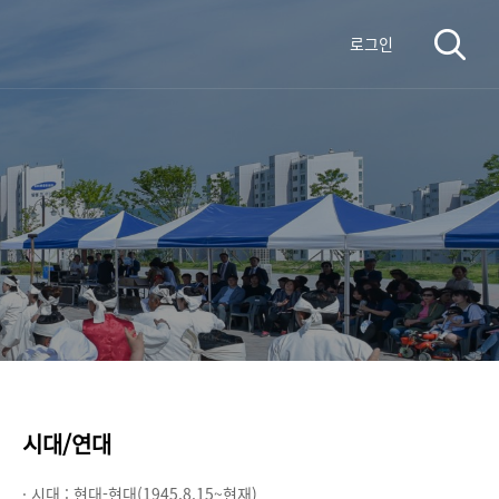
로그인
시대/연대
· 시대 :
현대-현대(1945.8.15~현재)