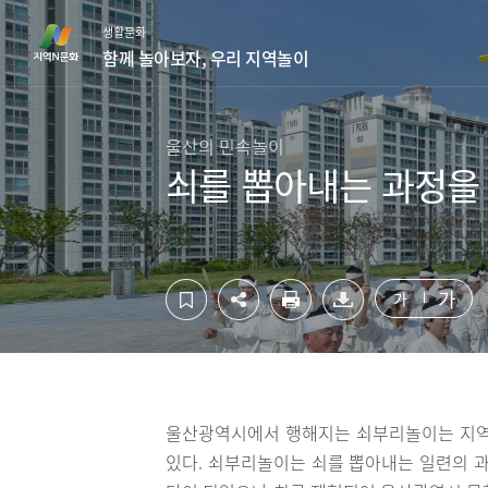
컨
하
생활문화
텐
단
함께 놀아보자, 우리 지역놀이
츠
영
영
역
역
바
바
로
울산의 민속놀이
로
가
쇠를 뽑아내는 과정을
가
기
기
가
가
울산광역시에서 행해지는 쇠부리놀이는 지역
있다. 쇠부리놀이는 쇠를 뽑아내는 일련의 과