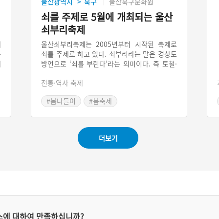
울산광역시
북구
울산북구문화원
>
쇠를 주제로 5월에 개최되는 울산
쇠부리축제
래
울산쇠부리축제는 2005년부터 시작된 축제로
문
쇠를 주제로 하고 있다. 쇠부리라는 말은 경상도
에
방언으로 ‘쇠를 부린다’라는 의미이다. 즉 토철·
험
철·철광석 같은 원료를 녹여 가공하는 제철작업
전통·역사 축제
잘
전체를 이르는 우리말이다. 울산광역시 북구는
환
삼한시대 야철 생산의 중심지로, 현재는 자동차
#봄나들이
#봄축제
를
산업의 메카이다. 쇠부리축제에선 쇠를 부릴 때
불렀던 노동요인 쇠부리소리를 재연하며, 조선
시대 철강왕 이의립에 관한 학술 심포지움도 진
행된다.
더보기
스에 대하여 만족하십니까?