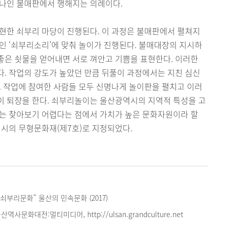
하나인 불매판에서 행해지는 의례이다.
현한 쇠부리 마당이 진행된다. 이 과정은 불매판에서 펼쳐지
인 ‘쇠부리소리’에 맞춰 놀이가 진행된다. 불매대장의 지시하
좋은 쇳물을 얻어내면 서로 껴안고 기쁨을 표현한다. 이러한
. 작업의 강도가 높았던 만큼 뒤풀이 과정에서는 지친 심신
. 작업에 참여한 사람들 모두 신명나게 놀이판을 펼치고 이러
이 퇴장을 한다. 쇠부리놀이는 울산광역시의 지역적 특성을 고
서는 찾아보기 어렵다는 점에서 가치가 높은 문화자원이라 할
역시의 무형문화재(제7호)로 지정되었다.
쇠부리문화" 울산의 민속문화 (2017)
역사문화대전:멀티미디어, http://ulsan.grandculture.net