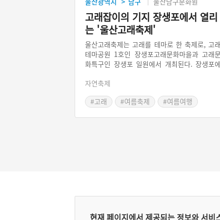
울산광역시
남구
울산남구문화원
>
고래잡이의 기지 장생포에서 열리
는 '울산고래축제'
울산고래축제는 고래를 테마로 한 축제로, 고
테마공원 1호인 장생포고래문화마을과 고래
화특구인 장생포 일원에서 개최된다. 장생포
는 고래박물관, 고래바다여행선, 고래생태체
자연축제
관, 고래문화마을 등 고래와 관련된 인프라가 
구축되어 있다. 울산고래축제는 고래와 바다
#고래
#여름축제
#여름여행
경을 보호하고 자연과 인간이 공존하는 축제
표방하고 있다.
현재 페이지에서 제공되는 정보와 서비