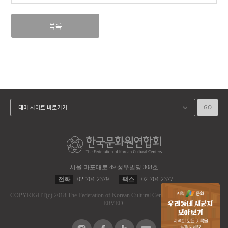
목록
GO
테마 사이트 바로가기
서울 마포대로 49 성우빌딩 308호
전화
02-704-2379
팩스
02-704-2377
COPYRIGHT
(c)
2018 The Federation of Korean Cultural Centers.
ALL RIGHT RES
ERVED.