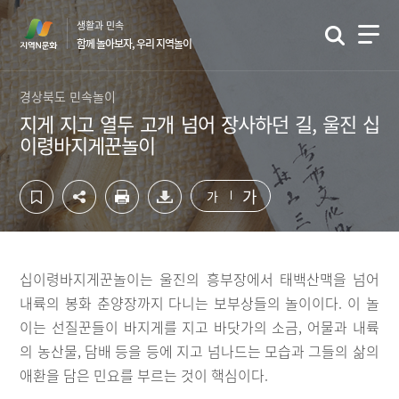
컨
하
생활과 민속
텐
단
함께 놀아보자, 우리 지역놀이
츠
영
영
역
역
바
경상북도 민속놀이
바
로
지게 지고 열두 고개 넘어 장사하던 길, 울진 십
로
가
이령바지게꾼놀이
가
기
기
가
가
십이령바지게꾼놀이는 울진의 흥부장에서 태백산맥을 넘어
내륙의 봉화 춘양장까지 다니는 보부상들의 놀이이다. 이 놀
이는 선질꾼들이 바지게를 지고 바닷가의 소금, 어물과 내륙
의 농산물, 담배 등을 등에 지고 넘나드는 모습과 그들의 삶의
애환을 담은 민요를 부르는 것이 핵심이다.