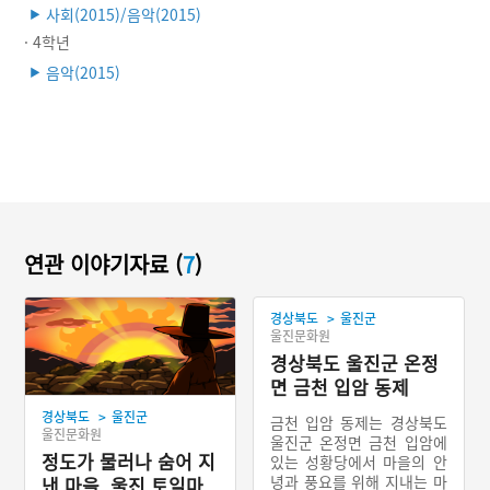
사회(2015)/음악(2015)
▶
· 4학년
음악(2015)
▶
연관 이야기자료 (
7
)
>
경상북도
울진군
울진문화원
경상북도 울진군 온정
면 금천 입암 동제
>
경상북도
울진군
금천 입암 동제는 경상북도
울진문화원
울진군 온정면 금천 입암에
정도가 물러나 숨어 지
있는 성황당에서 마을의 안
녕과 풍요를 위해 지내는 마
낸 마을, 울진 토일마