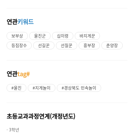
연관
키워드
보부상
울진군
십이령
바지게꾼
등짐장수
선길꾼
선질꾼
흥부장
춘양장
연관
tag#
#울진
#지게놀이
#경상북도 민속놀이
초등교과과정연계(개정년도)
· 3학년