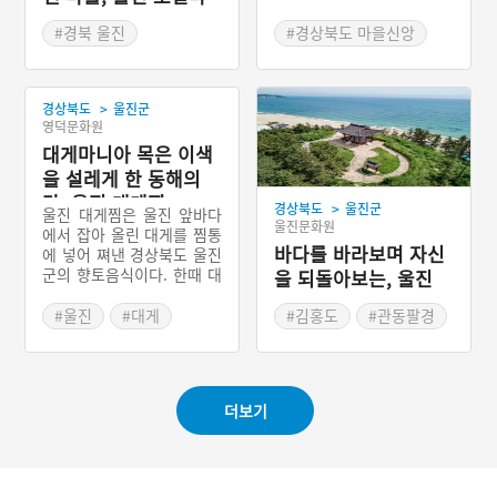
을 제사를 말한다. 금천리
을
입암의 성황당은 ‘남목지
#경북 울진
#경상북도 마을신앙
신’이라고 하는 시멘트로 된
#생활환경
#울진 마을신앙
기단 위에 세워진 입석(立
#경상북도 지명유래
石)과 ‘동신지신’이라고 하
>
경상북도
울진군
는 조산으로 이루어져 있다.
영덕문화원
과거 온정면 금천 입암에서
대게마니아 목은 이색
는 음력 12월에 좋은 날을
택해서 제사를 지냈지만 날
을 설레게 한 동해의
을 잡아줄 수 있는 사람이
맛, 울진 대게찜
>
경상북도
울진군
없어져서 음력 12월 상정일
울진 대게찜은 울진 앞바다
울진문화원
에 제사를 지내게 되었다.
에서 잡아 올린 대게를 찜통
바다를 바라보며 자신
에 넣어 쪄낸 경상북도 울진
군의 향토음식이다. 한때 대
을 되돌아보는, 울진
게하면 ‘영덕대게’를 떠올릴
망양정
정도로 경상북도 영덕군이
#울진
#대게
#김홍도
#관동팔경
대게의 원산지로 알려졌었
#경상북도 별미
#울진 누정
다. 그러나 국립수산과학원
#울진 향토음식
#김홍도 금강사군첩
에 조사보고서에 의하면 실
제로 대게의 어획량이 가장
#경상북도 누정
더보기
많은 지역은 경상북도 울진
#울진 가볼만한곳
군이라고 한다. 울진군에서
는 매년 3월초 울진 후포항
에서 '울진대게와 붉은 대게
축제'를 열어 울진대게의 우