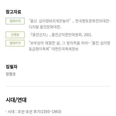
참고자료
"울신 십이령바지게꾼놀이" , 한국향토문화전자대전-
웹페이지
디지털 울진문화대전.
『울진군지』, 울진군지편찬위원회, 2001.
단행본
"보부상의 애절한 삶, 그 발자취를 따라~ '울진 십이령
웹페이지
등금쟁이축제" 대한민국축제정보
집필자
정형호
시대/연대
· 시대 :
조선-조선 후기(1593~1863)