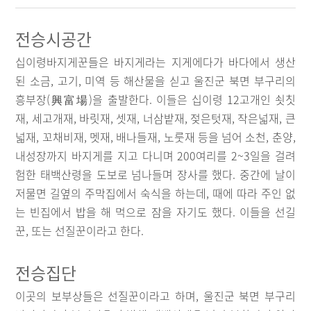
전승시공간
십이령바지게꾼들은 바지게라는 지게에다가 바다에서 생산
된 소금, 고기, 미역 등 해산물을 싣고 울진군 북면 부구리의
흥부장(興富場)을 출발한다. 이들은 십이령 12고개인 쇳칫
재, 세고개재, 바릿재, 셋재, 너삼밭재, 젖은텃재, 작은넓재, 큰
넓재, 꼬채비재, 멧재, 배나들재, 노룻재 등을 넘어 소천, 춘양,
내성장까지 바지게를 지고 다니며 200여리를 2~3일을 걸려
험한 태백산령을 도보로 넘나들며 장사를 했다. 중간에 날이
저물면 길옆의 주막집에서 숙식을 하는데, 때에 따라 주인 없
는 빈집에서 밥을 해 먹으로 잠을 자기도 했다. 이들을 선길
꾼, 또는 선질꾼이라고 한다.
전승집단
이곳의 보부상들은 선질꾼이라고 하며, 울진군 북면 부구리