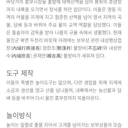
바닷가의 흥부시장을 출발해 태백산맥을 넘어 봉화의 춘양장
까지 내륙을 오가면서 장사를 하던 집단이다. 이들은 영동 지
역의 어물을 지게에 지고 험준한 산맥을 넘어 영서 지역의 곡
물, 담배 등과 바뀌어 주요 물자 교역 역할을 담당했다. 이들
은 통솔자의 감독을 받아 나름의 규율 속에서 생활했다. 현재
울진군 북면 두천리 바릿재 아래에는 보부상 관련 내성행상접
장(內城行商接長) 정한조(鄭漢祚) 불망비(不忘碑)와 내성반
수(內城班首) 권재만(權在萬) 불망비가 세워져 있다.
도구 제작
이들의 특별한 놀이도구는 없으며, 다만 생업을 위해 지게에
소금과 생선을 얹고 산을 넘나들며, 내륙에서는 농산물과 담
배 등을 바꾸어 다시 울진 흥부장까지 되돌아온다.
놀이방식
놀이는 일렬로 줄을 지어서 고개를 넘어가는 보부상들의 모습