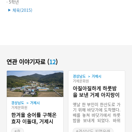
· 5학년
체육(2015)
▶
연관 이야기자료 (
12
)
>
경상남도
거제시
거제문화원
아질아질하게 하룻밤
을 보낸 거제 아지랑이
>
경상남도
거제시
옛날 한 부인이 한산도로 가
거제문화원
기 위해 바닷가에 도착했다.
한겨울 숭어를 구해온
배를 놓쳐 바닷가에서 하룻
밤을 보내게 되었다. 바위
효자 이돌대, 거제시
아래에서 뜬눈으로 밤을 새
효촌
운 부인은 다음 날 아침 바
#효
#경상남도 지명유래