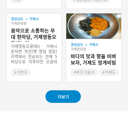
위 아래에서 나오다 깜짝 놀
#경상남도 지명유래
#거제 지명유래
랐다. 바로 옆 바위 아래에
#거제 지명유래
서 스님이 나온 까닭이다.
>
경상남도
거제시
스님과 하룻밤을 가까이서
거제문화원
보내 아질아질(=아슬아슬)
음악으로 소통하는 무
하다하여 그 마을 이름이 아
지랑이가 되었다고 한다.
대 한마당, 거제영등오
광대놀이
>
경상남도
거제시
거제영등오광대는 거제시
거제문화원
둔덕면 학산(옛 명칭 영등)
바다의 맛과 향을 비벼
지역에서 전승되는 전체 5
마당으로 이루어진 오광대
보자, 거제도 멍게비빔
놀이의 한 종류이다. 원래
밥
거제의 둔덕면 학산리 지역
#가면극
#바닷가음식
#거제도
에서 주민들에 의해 정월대
#경상남도 민속놀이
#비빔밥
#멍게
보름에 연행되던 오광대놀
#경상남도 별미
이였으나, 1990년대 복원
이후에는 거제시 및 거제문
#거제 향토음식
더보기
화예술회관 등에서 연행된
다. 통영오광대의 영향을 받
아 상호 밀접한 교류가 이루
어졌으며, 연희 내용상 유사
한 부분이 많다.