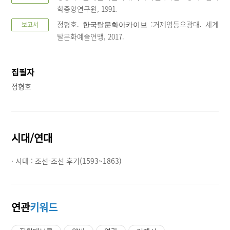
학중앙연구원, 1991.
정형호.
:거제영등오광대. 세계
보고서
한국탈문화아카이브
탈문화예술연맹, 2017.
집필자
정형호
시대/연대
· 시대 :
조선-조선 후기(1593~1863)
연관
키워드