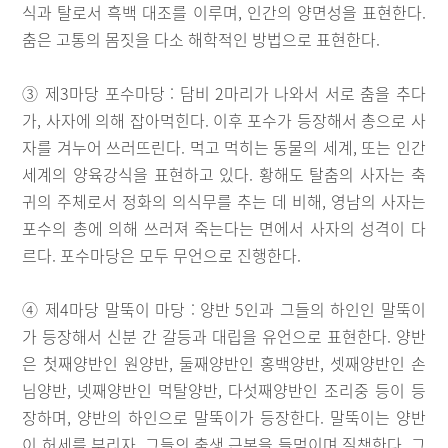
식과 탈로서 흑백 대조를 이루며, 인간의 양면성을 표현한다.
춤은 고통의 몸짓을 다소 해학적인 방법으로 표현한다.
③ 제3마당 포수마당 : 담비 2마리가 나와서 서로 춤을 추다
가, 사자에 의해 잡아먹힌다. 이후 포수가 등장해서 총으로 사
자를 겨누어 쓰러뜨린다. 먹고 먹히는 동물의 세계, 또는 인간
세계의 양육강식을 표현하고 있다. 황해도 탈춤의 사자는 축
귀의 주체로서 정화의 의식무를 추는 데 비해, 영남의 사자는
포수의 총에 의해 쓰러져 죽는다는 면에서 사자의 성격이 다
르다. 포수마당은 모두 무언으로 진행한다.
④ 제4마당 말뚝이 마당 : 양반 5인과 그들의 하인인 말뚝이
가 등장해서 신분 간 갈등과 대립을 유언으로 표현한다. 양반
은 첫째양반인 원양반, 둘째양반인 홍백양반, 셋째양반인 손
님양반, 넷째양반인 먹탈양반, 다섯째양반인 조리중 등이 등
장하며, 양반의 하인으로 말뚝이가 등장한다. 말뚝이는 양반
이 허세를 부리자, 그들의 출생 근본을 들먹이며 질책한다. 그