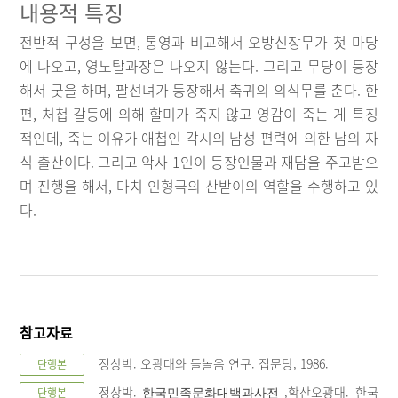
내용적 특징
전반적 구성을 보면, 통영과 비교해서 오방신장무가 첫 마당
에 나오고, 영노탈과장은 나오지 않는다. 그리고 무당이 등장
해서 굿을 하며, 팔선녀가 등장해서 축귀의 의식무를 춘다. 한
편, 처첩 갈등에 의해 할미가 죽지 않고 영감이 죽는 게 특징
적인데, 죽는 이유가 애첩인 각시의 남성 편력에 의한 남의 자
식 출산이다. 그리고 악사 1인이 등장인물과 재담을 주고받으
며 진행을 해서, 마치 인형극의 산받이의 역할을 수행하고 있
다.
참고자료
정상박. 오광대와 들놀음 연구. 집문당, 1986.
단행본
정상박.
,학산오광대. 한국
단행본
한국민족문화대백과사전