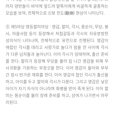
러자 양반들이 바닥에 엎드려 말뚝이에게 비굴하게 굴종하는
모습을 보여, 전체적으로 신분 전도(顚倒) 현상이 나타난다.
⑤ 제5마당 영등할미마당 : 영감, 할미, 각시, 몽순이, 무당, 봉
사, 마을사람 등이 등장해서 처첩갈등과 각시의 자유분방한
성의식이 나타나며, 전체적으로 유언으로 진행된다. 영감이
애첩인 각시를 데리고 사랑가로 놀다가 잠을 잔 사이에 각시
가 다른 남자들과 놀아난다. 이어 각시가 잉태하며, 출산 준비
를 한다. 할미가 등장해 무당을 불러 집 나간 영감을 위해 무
사귀환을 기원하는 부정굿을 한다. 이어 영감이 돌아와 부부
간 잠시 반가운 재회를 한다. 이어 영감의 첩인 각시가 출산을
하고, 아이를 두고 할미와 각시가 다툰다. 그리고 영감은 낳은
아이가 자기 자식이 아니라며 화병을 얻어 죽게 된다. 이어 할
미는 몽순이를 불러 장례 준비를 하고, 상여가 나가면서 마무
리된다.