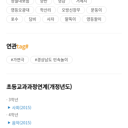
정월대보름
양반
영감
거제시
영등오광대
학산리
오방신장무
문둥이
포수
담비
사자
말뚝이
영등할미
연관
tag#
#가면극
#경상남도 민속놀이
초등교과과정연계(개정년도)
· 3학년
사회(2015)
▶
· 4학년
음악(2015)
▶