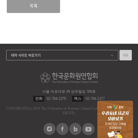
목록
GO
테마 사이트 바로가기
서울 마포대로 49 성우빌딩 308호
전화
02-704-2379
팩스
02-704-2377
COPYRIGHT
(c)
2018 The Federation of Korean Cultural Centers.
ALL RIGHT RES
ERVED.