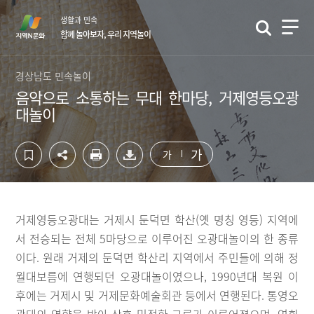
컨
하
생활과 민속
텐
단
함께 놀아보자, 우리 지역놀이
츠
영
영
역
역
바
경상남도 민속놀이
바
로
음악으로 소통하는 무대 한마당, 거제영등오광
로
가
대놀이
가
기
기
가
가
거제영등오광대는 거제시 둔덕면 학산(옛 명칭 영등) 지역에
서 전승되는 전체 5마당으로 이루어진 오광대놀이의 한 종류
이다. 원래 거제의 둔덕면 학산리 지역에서 주민들에 의해 정
월대보름에 연행되던 오광대놀이였으나, 1990년대 복원 이
후에는 거제시 및 거제문화예술회관 등에서 연행된다. 통영오