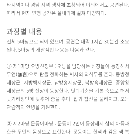
타지역이나 경남 지역 행사에 초청되어 야외에서도 공연된다.
따라서 현재 연행 공간은 실내외에 걸쳐 다양하다.
과장별 내용
전체 5마당으로 되어 있으며, 공연은 대략 1시간 30분간 소요
된다. 5마당의 개괄적인 내용은 다음과 같다.
① 제1마당 오방신장무 : 오방을 담당하는 신장들이 등장해서
무언(無言)으로 판을 정화하는 벽사의 의식무를 춘다. 동방청
제장군, 서방백제장군, 남방홍제장군, 북방흑제장군, 중앙황
제장군의 5방 신장이 등장한다. 덧뵈기춤을 기본 춤으로 해서
굿거리장단에 맞추어 춤을 추며, 잡귀 잡신을 물리치고, 모든
관람객의 안녕을 기원한다.
② 제2마당 문둥이마당 : 문둥이 2인이 등장해서 삶의 아픔과
한을 무언의 몸짓으로 표현한다. 문둥이는 흰색과 검은 색 복