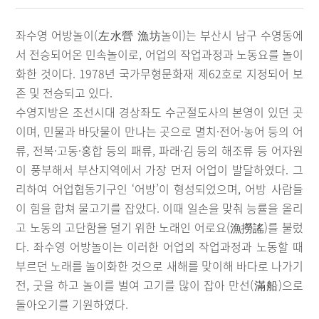
좌수영 어방놀이(左水營 漁坊놀이)는 부산시 남구 수영동에
서 전승되어온 민속놀이로, 어업의 작업과정과 노동요를 놀이
화한 것이다. 1978년 국가무형문화재 제62호로 지정되어 보
존 및 전승되고 있다.
수영지방은 조선시대 경상좌도 수군절도사의 본영이 있던 곳
이며, 민물과 바닷물이 만나는 곳으로 멸치·전어·농어 등의 어
류, 전복·고동·홍합 등의 패류, 파래·김 등의 해조류 등 어자원
이 풍부해서 부산지역에서 가장 먼저 어업이 발달하였다. 그
리하여 어업협동기구인 ‘어방’이 형성되었으며, 어방 사람들
이 힘을 합쳐 물고기를 잡았다. 이때 일손을 맞춰 능률을 올리
고 노동의 고단함을 덜기 위한 노래인 어로요(漁撈謠)를 불렀
다. 좌수영 어방놀이는 이러한 어업의 작업과정과 노동할 때
부르던 노래를 놀이화한 것으로 새해를 맞이해 바다로 나가기
전, 굿을 하고 놀이를 벌여 고기를 많이 잡아 만선(滿船)으로
돌아오기를 기원하였다.