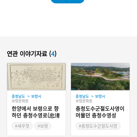
연관 이야기자료 (
4
)
>
>
충청남도
보령시
충청남도
보령시
보령문화원
보령문화원
한양에서 보령으로 향
충청도수군절도사영이
하던 충청수영로(忠淸
머물던 충청수영성
水營路)
#새우젓
#보령
#충청도수군절도사영
#한양
#조선도로
#수영성
#삼포왜란