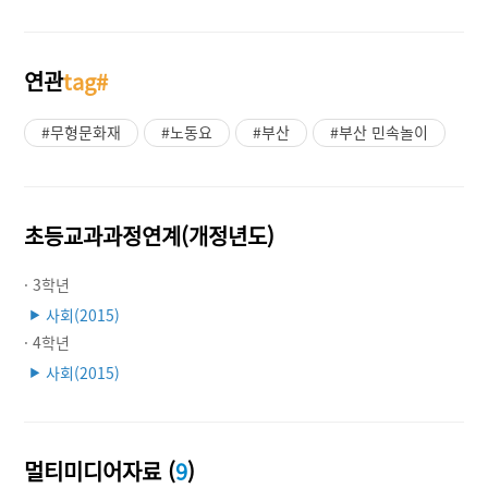
연관
tag#
#무형문화재
#노동요
#부산
#부산 민속놀이
초등교과과정연계(개정년도)
· 3학년
사회(2015)
▶
· 4학년
사회(2015)
▶
멀티미디어자료 (
9
)