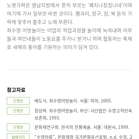
노랫가락은 영남지방에서 흔히 부르는 ‘쾌지나칭칭나네’이며
여기에 가사 일부만 바뀐 것이다. 꽹과리, 장구, 징, 북 등의 가
락에 맞추어 춤추고 노래 부른다.
좌수영 어방놀이는 어업의 작업과정을 놀이에 녹여내며 어부
들과 여인네들이 노동요를 주거니 받거니 하며 협동하는 축제
로 새해의 풍어를 기원하는 의미가 담겨 있다.
참고자료
배도식. 좌수영어방놀이. 서울: 피아, 2005.
단행본
정상박. 좌수영어방놀이. 부산: 사단법인 수영고적민속
단행본
보존회, 1993.
문화재연구회. 한국의 전통예술. 서울: 대원사, 1999.
단행본
“수영야류”, 문화재청 국가문화유산포털. n.d. 수정, 2
웹페이지