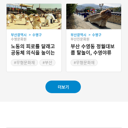
>
>
부산광역시
수영구
부산광역시
수영구
수영문화원
부산진문화원
노동의 피로를 달래고
부산 수영동 정월대보
공동체 의식을 높이는
름 탈놀이, 수영야류
수영 농청놀이
#무형문화재
#부산
#무형문화재
#부산 민속놀이
#정월대보름
#부산
#강강술래
#부산 민속놀이
더보기