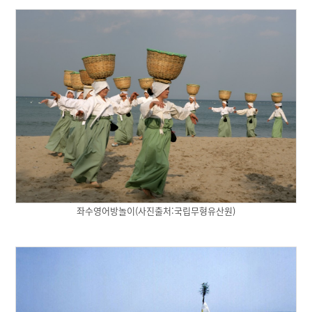
좌수영어방놀이(사진출처:국립무형유산원)