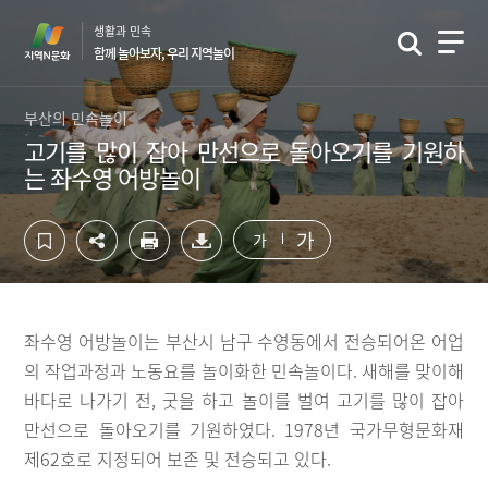
컨
하
생활과 민속
텐
단
함께 놀아보자, 우리 지역놀이
츠
영
영
역
역
바
부산의 민속놀이
바
로
고기를 많이 잡아 만선으로 돌아오기를 기원하
로
가
는 좌수영 어방놀이
가
기
기
가
가
좌수영 어방놀이는 부산시 남구 수영동에서 전승되어온 어업
의 작업과정과 노동요를 놀이화한 민속놀이다. 새해를 맞이해
바다로 나가기 전, 굿을 하고 놀이를 벌여 고기를 많이 잡아
만선으로 돌아오기를 기원하였다. 1978년 국가무형문화재
제62호로 지정되어 보존 및 전승되고 있다.