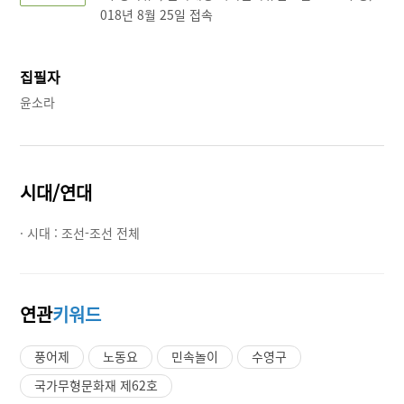
018년 8월 25일 접속
집필자
윤소라
시대/연대
· 시대 :
조선-조선 전체
연관
키워드
풍어제
노동요
민속놀이
수영구
국가무형문화재 제62호