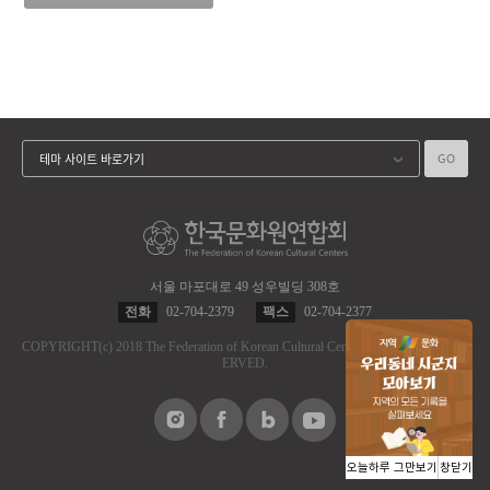
GO
테마 사이트 바로가기
서울 마포대로 49 성우빌딩 308호
전화
02-704-2379
팩스
02-704-2377
COPYRIGHT
(c)
2018 The Federation of Korean Cultural Centers.
ALL RIGHT RES
ERVED.
오늘하루 그만보기
창닫기