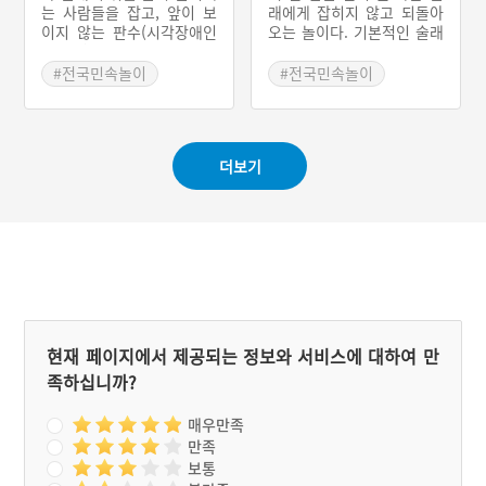
는 사람들을 잡고, 앞이 보
래에게 잡히지 않고 되돌아
이지 않는 판수(시각장애인
오는 놀이다. 기본적인 술래
점쟁이)가 점을 치듯 누군지
잡기 형태에 술래는 다른 사
알아맞히는 놀이다. 신분과
람들보다 한 발 적게 뛰어야
#전국민속놀이
#전국민속놀이
관계없이 누구나 즐겼으며,
한다는 규칙이 더해졌다. 마
#술래잡기
#술래잡기
지역에 따라 놀이방법이 조
지막 열 발을 뛴 다음에는
금씩 다르다.
토끼뜀, 오리걸음 등으로 돌
아와야 한다.
더보기
현재 페이지에서 제공되는 정보와 서비스에 대하여 만
족하십니까?
매우만족
만족
보통