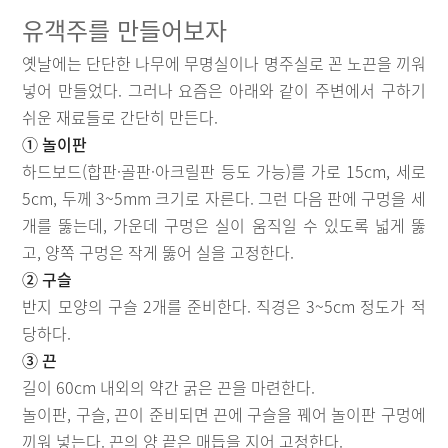
유객주를 만들어보자
옛날에는 단단한 나무에 무명실이나 명주실로 꼰 노끈을 끼워
넣어 만들었다. 그러나 요즘은 아래와 같이 주변에서 구하기
쉬운 재료들로 간단히 만든다.
① 놀이판
하드보드(합판·골판·아크릴판 등도 가능)를 가로 15cm, 세로
5cm, 두께 3~5mm 크기로 자른다. 그런 다음 판에 구멍을 세
개를 뚫는데, 가운데 구멍은 실이 움직일 수 있도록 넓게 뚫
고, 양쪽 구멍은 작게 뚫어 실을 고정한다.
② 구슬
반지 모양의 구슬 2개를 준비한다. 직경은 3~5cm 정도가 적
당하다.
③ 끈
길이 60cm 내외의 약간 굵은 끈을 마련한다.
놀이판, 구슬, 끈이 준비되면 끈에 구슬을 꿰어 놀이판 구멍에
끼워 넣는다. 끈의 양 끝은 매듭을 지어 고정한다.