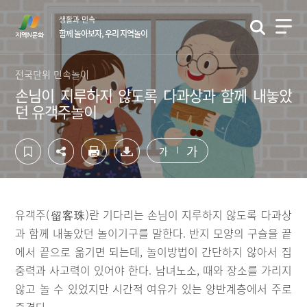
컨
하
생활과 민속
텐
단
함께 놀아보자, 우리 지역놀이
츠
영
영
역
역
바
전국단위 민속놀이
바
로
손님이 지루하지 않도록 다과상과 함께 내놓았
로
가
던 유객주놀이
가
기
기
가
가
유객주(留客珠)란 기다리는 손님이 지루하지 않도록 다과상
과 함께 내놓았던 놀이기구를 말한다. 반지 모양의 구슬을 끝
에서 끝으로 옮기면 되는데, 놀이방법이 간단하지 않아서 집
중력과 사고력이 있어야 한다. 남녀노소, 때와 장소를 가리지
않고 놀 수 있었지만 시간적 여유가 있는 양반계층에서 주로