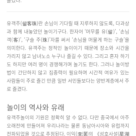
즐겼다.
유객주(留客珠)란 손님이 기다릴 때 지루하지 않도록, 다과상
과 함께 내놓았던 놀이기구다. 한자어 ‘머무를 유(留)’, ‘손님
객(客)’, ‘구슬 주(珠)’자를 써서 ‘손님을 머물게 하는 구슬’을
의미한다. 유객주는 정적인 놀이이기 때문에 장소와 시간을
가리지 않고 남녀노소 누구나 즐길 수 있다. 그리고 혼자 하기
도 하지만 여러 명이 경쟁해가며 놀기도 한다. 그러나 놀이방
법이 간단하지 않고 집중력이 필요하며 시간적 여유가 있는
사람들이 주로 즐긴 만큼 일반 서민들보다는 양반계층에서 주
로 즐겼다.
놀이의 역사와 유래
유객주놀이의 기원은 정확히 알 수 없다. 다만 중국에서 아주
오래전에 만들어져 우리나라는 물론 동남아시아와 유럽까지
전파되었을 것으로 추정된다. 이익(李瀷)의 《성호사설(星湖