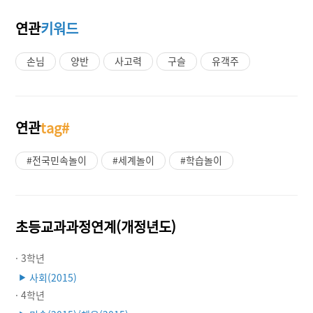
연관
키워드
손님
양반
사고력
구슬
유객주
연관
tag#
#전국민속놀이
#세계놀이
#학습놀이
초등교과과정연계(개정년도)
· 3학년
사회(2015)
▶
· 4학년