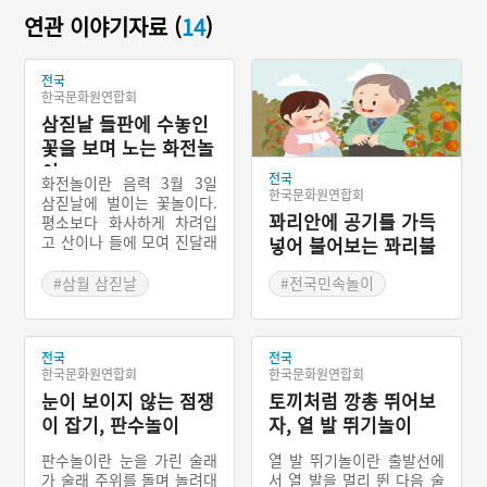
연관 이야기자료 (
14
)
전국
한국문화원연합회
삼짇날 들판에 수놓인
꽃을 보며 노는 화전놀
이
전국
화전놀이란 음력 3월 3일
한국문화원연합회
삼짇날에 벌이는 꽃놀이다.
꽈리안에 공기를 가득
평소보다 화사하게 차려입
고 산이나 들에 모여 진달래
넣어 불어보는 꽈리불
꽃을 따다가 전을 부쳐 먹는
기
다. 남녀 모두가 즐겼지만,
#삼월 삼짇날
#전국민속놀이
여성들의 경우 공식적인 외
#전국민속놀이
#자연물장난감
출 행사였던 만큼 성대하게
치렀다.
전국
전국
한국문화원연합회
한국문화원연합회
눈이 보이지 않는 점쟁
토끼처럼 깡총 뛰어보
이 잡기, 판수놀이
자, 열 발 뛰기놀이
판수놀이란 눈을 가린 술래
열 발 뛰기놀이란 출발선에
가 술래 주위를 돌며 놀려대
서 열 발을 멀리 뛴 다음 술