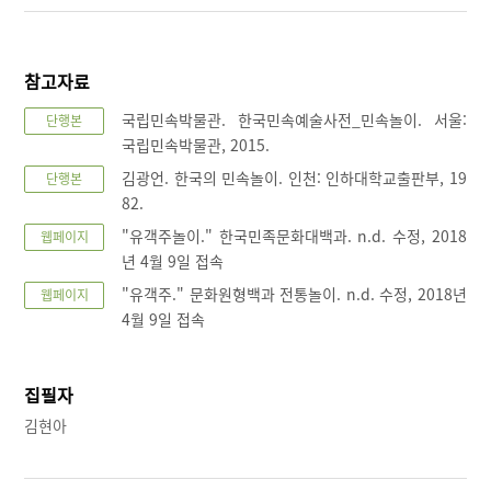
참고자료
국립민속박물관. 한국민속예술사전_민속놀이. 서울:
단행본
국립민속박물관, 2015.
김광언. 한국의 민속놀이. 인천: 인하대학교출판부, 19
단행본
82.
"유객주놀이." 한국민족문화대백과. n.d. 수정, 2018
웹페이지
년 4월 9일 접속
"유객주." 문화원형백과 전통놀이. n.d. 수정, 2018년
웹페이지
4월 9일 접속
집필자
김현아