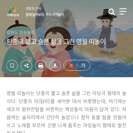
컨
하
생활과 민속
텐
단
함께 놀아보자, 우리 지역놀이
츠
영
영
역
역
바
강원도 민속놀이
바
로
단종의 짧고 슬픈 삶을 그린 영월 띠놀이
로
가
가
기
기
가
가
영월 띠놀이는 단종의 짧고 슬픈 삶을 그린 마당극 형태의 놀
이다. 단종의 띠(닭띠)를 세어본 데서 비롯됐는데, 여기에는
세조의 왕위찬탈을 비판하는 백성들의 마음이 담겨 있다. 처
음에는 술자리에서 간단히 놀았으나 점차 동물 탈을 만들어
쓰고 노래를 부르며 신명 나게 춤추는 마당놀이 형태로 발전