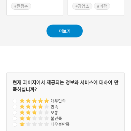
다. 제의는 초헌관의 의식을
#탄광촌
#광업소
#폐광
시작으로 아헌관의 의식, 축
#영월 가볼만한곳
관의 독축, 종헌관의 의식
순으로 진행된다. 일련의 내
용이 마무리되면 음복을 한
다.
더보기
현재 페이지에서 제공되는 정보와 서비스에 대하여 만
족하십니까?
매우만족
만족
보통
불만족
매우불만족