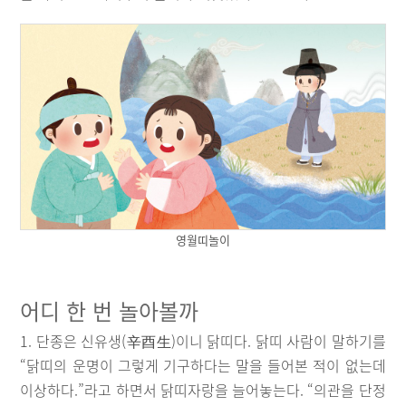
영월띠놀이
어디 한 번 놀아볼까
1. 단종은 신유생(辛酉生)이니 닭띠다. 닭띠 사람이 말하기를
“닭띠의 운명이 그렇게 기구하다는 말을 들어본 적이 없는데
이상하다.”라고 하면서 닭띠자랑을 늘어놓는다. “의관을 단정