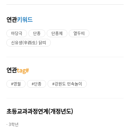
연관
키워드
마당극
단종
단종제
열두띠
신유생(辛酉生) 닭띠
연관
tag#
#영월
#단종
#강원도 민속놀이
초등교과과정연계(개정년도)
· 3학년