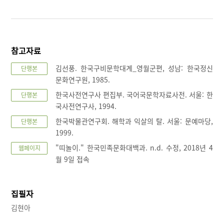
참고자료
김선풍. 한국구비문학대계_영월군편, 성남: 한국정신
단행본
문화연구원, 1985.
한국사전연구사 편집부. 국어국문학자료사전. 서울: 한
단행본
국사전연구사, 1994.
한국박물관연구회. 해학과 익살의 탈. 서울: 문예마당,
단행본
1999.
"띠놀이." 한국민족문화대백과. n.d. 수정, 2018년 4
웹페이지
월 9일 접속
집필자
김현아