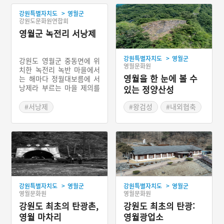
>
강원특별자치도
영월군
강원도문화원연합회
영월군 녹전리 서낭제
>
강원특별자치도
영월군
강원도 영월군 중동면에 위
영월문화원
치한 녹전리 녹반 마을에서
영월을 한 눈에 볼 수
는 해마다 정월대보름에 서
낭제라 부르는 마을 제의를
있는 정양산성
지낸다. 서낭제라는 명칭 이
외에 성황제라 부르기도 하
#서낭제
#왕검성
#내외협축
는데 조선시대의 왕인 단종
#강원도 마을신앙
#평여장
#삼국시대
(조선 6대 왕)을 신으로 모
#영월 마을신앙
시고 있다. 마을주민들이 신
목으로 생각하는 나무에 제
의를 지내고 있다. 녹전리
서낭제의 비용은 마을의 공
동자금과 주민들이 자발적
으로 내는 성금으로 충당한
>
>
강원특별자치도
영월군
강원특별자치도
영월군
다. 제의에 사용하는 제물에
영월문화원
영월문화원
는 소머리, 백설기, 과일과
채소, 포, 어류 등이다. 제관
강원도 최초의 탄광촌,
강원도 최초의 탄광:
은 제물 준비는 물론이거니
영월 마차리
영월광업소
와 전체적인 제의를 진행한