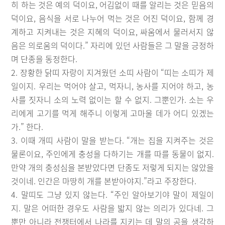
히 하는 것은 예의 덕이요, 어김없이 때를 알리는 것은 믿음의
덕이요, 음식을 서로 나누어 먹는 것은 어진 덕이요, 함께 경
계하고 지켜내는 것은 지혜의 덕이요, 싸움에서 물러서지 않
음은 의로움의 덕이다.” 자리에 있던 사람들은 그 말을 긍정하
며 단종을 동정한다.
2. 장황한 닭띠 자랑이 지겨웠던 소띠 사람이 “띠는 소띠가 제
일이지. 우리는 먹어야 살고, 먹자니, 농사를 지어야 하고, 농
사를 짓자니 소의 노력 없이는 할 수 없지. 그뿐인가. 소는 우
리에게 고기를 먹게 해주니 이렇게 고마울 데가 어디 있겠는
가.” 한다.
3. 이때 개띠 사람이 말을 받는다. “개는 집을 지켜주는 것은
물론이요, 주인에게 충성을 다하기는 개를 따를 동물이 없지.
만약 개의 충성심을 본받았다면 단종도 저렇게 되지는 않았을
것이네. 인간은 마땅히 개를 본받아야지.”라고 주장한다.
4. 말띠도 그냥 있지 않는다. “주인 알아보기야 말이 제일이
지. 말은 어떠한 경우도 사람을 밟지 않는 의리가 있다네. 그
뿐만 아니라 전쟁터에서 나라를 지키는 데 말의 공을 생각하