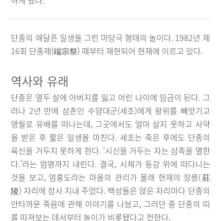
하게 됐다.
단종의 애달픈 일생을 그린 마당극 형태의 놀이다. 1982년 제
16회 단종제(端宗祭) 때부터 재현되어 현재에 이르고 있다.
역사와 유래
단종은 열두 살에 아버지를 잃고 어린 나이에 임금이 된다. 그
러나 2년 만에 삼촌인 수양대군(세조)에게 왕위를 빼앗기고
영월로 유배를 떠나는데, 그곳에서도 얼마 살지 못하고 사약
을 받은 후 짧은 일생을 마친다. 세조는 죽은 후에도 단종의
육신을 거두지 못하게 한다. ‘시신을 거두는 자는 삼족을 멸한
다.’라는 엄명까지 내린다. 결국, 시체가 동강 위에 떠다니는
것을 보고, 엄홍도라는 마을의 관리가 몰래 현재의 장릉(莊
陵) 자리에 장사 지내 주었다. 백성들은 앉은 자리마다 단종의
안타까운 죽음에 관해 이야기를 나눴고, 그러던 중 단종의 띠
를 따져보는 데서부터 놀이가 비롯됐다고 전한다.