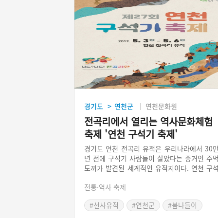
경기도
연천군
연천문화원
>
전곡리에서 열리는 역사문화체험
축제 '연천 구석기 축제'
경기도 연천 전곡리 유적은 우리나라에서 30
년 전에 구석기 사람들이 살았다는 증거인 주
도끼가 발견된 세계적인 유적지이다. 연천 구
기 축제는 석기제작, 원시 체험 등 다양한 프
전통·역사 축제
그램을 통해 관람객이 직접 손으로 만져보는 
험행사를 지향한다. 매년 조금씩 프로그램이 
#선사유적
#연천군
#봄나들이
라지는데, ‘구석기 공연마당, 장터마당, 구석
#봄축제
#경기도 축제
가족마당, 체험 프로그램, 전시 및 관람 프로