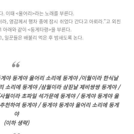
다. 이때 <울어리>라는 노래를 부른다.
너라, 영감께서 행차 중에 잠시 쉬었다 간다고 아뢰라.”고 외친
고 아래와 같이 <둥게타령>을 부른다.
, 일꾼들은 배불리 먹은 후 밤새도록 논다.
둥게야 둥게야 울어리 소리에 둥게야 /이월이라 한식날
리 소리에 둥게야 /삼월이라 삼짇날 제비쌍쌍 둥게야 /
사월이라 초파일 석가문에 둥게야 / 둥게야 둥게야 울
추천하여 둥게야 / 둥게야 둥게야 울어리 소리에 둥게
야
(이하 생략)