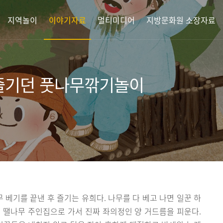
지역놀이
이야기자료
멀티미디어
지방문화원 소장자료
 즐기던 풋나무깎기놀이
베기를 끝낸 후 즐기는 유희다. 나무를 다 베고 나면 일꾼 하
 땔나무 주인집으로 가서 진짜 좌의정인 양 거드름을 피운다.