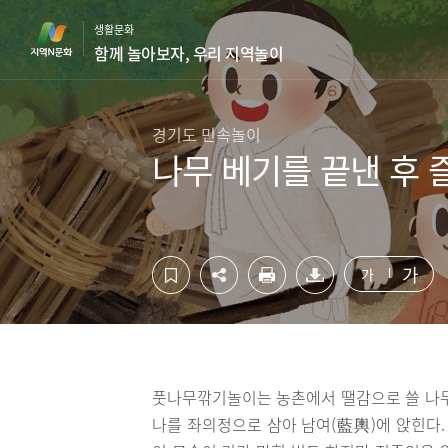
컨
하
생활문화
텐
단
함께 놀아보자, 우리 지역놀이
츠
영
영
역
역
바
바
로
경기도 민속놀이
로
가
나무 베기를 끝낸 후
가
기
기
가
가
풋나무깎기놀이는 농촌에서 땔감으로 쓸 나무 
나를 좌의정으로 삼아 남여(藍輿)에 앉힌다.