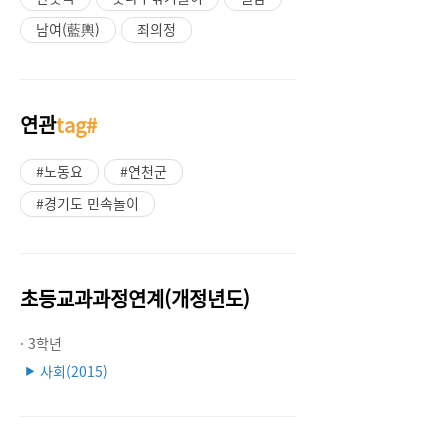
남여(藍輿)
죄의정
연관
tag#
#노동요
#연천군
#경기도 민속놀이
초등교과과정연계(개정년도)
· 3학년
사회(2015)
▶