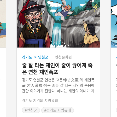
경기도
연천군
연천문화원
>
줄 잘 타는 재인이 줄이 끊어져 죽
은 연천 재인폭포
만
경기도 연천군 연천읍 고문리(古文里)와 재인폭
먹
포(才人瀑布)에는 줄을 잘 타는 재인의 죽음에
석
관한 이야기가 전한다. 하나는 재인의 아내가 자
로
신을 탐내는 사또의 코를 깨물어 코문리라 했다
경기도 지역의 지명유래
체
가 세월이 흐르면서 고문리로 변했다는 이야기
달
이고, 또 하나는 반대로 예쁜 아내를 둔 마을 사
#연천군
#경기도 지명유래
기
람이 재인과 내기를 했다가 마음이 다급해져 줄
#연천 지명유래
#재인폭포
그
을 끊은 이야기이다.