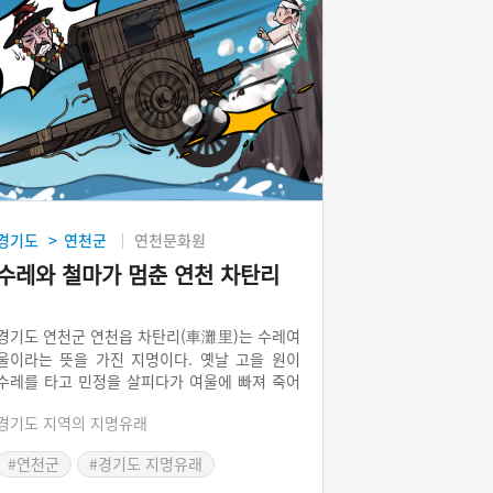
경기도
연천군
연천문화원
>
수레와 철마가 멈춘 연천 차탄리
경기도 연천군 연천읍 차탄리(車灘里)는 수레여
울이라는 뜻을 가진 지명이다. 옛날 고을 원이
수레를 타고 민정을 살피다가 여울에 빠져 죽어
붙여진 이름이다. 이곳에는 망곡산(望哭山)이
경기도 지역의 지명유래
있어 고종과 순종황제의 죽음을 애통해했고, 철
도중단지점이 있어 애타게 북녘을 향해 기차는
#연천군
#경기도 지명유래
달리고 싶어 하는 곳이다.
#연천 지명유래