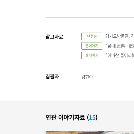
참고자료
경기도박물관. 경
단행본
"남녀[藍輿ㆍ籃輿]
웹페이지
"아미산 울어리[峨
웹페이지
집필자
김현아
연관 이야기자료 (
15
)