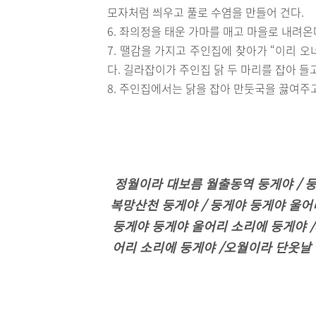
모자처럼 씌우고 풀로 수염을 만들어 건다.
6. 좌의정을 태운 가마를 매고 마을로 내려온
7. 땔감을 가지고 주인집에 찾아가 “이리 오
다. 길라잡이가 주인집 닭 두 마리를 잡아 들
8. 주인집에서는 닭을 잡아 만둣국을 끓여주고
정월이라 대보름 월출동역 둥게야 / 
복망산천 둥게야 / 둥게야 둥게야 울어
둥게야 둥게야 울어리 소리에 둥게야 /
어리 소리에 둥게야 /오월이라 단옷날 