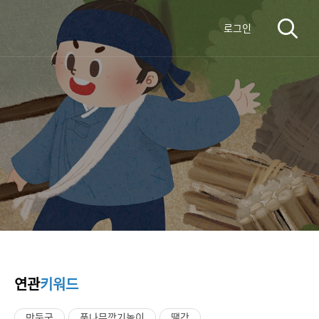
로그인
연관
키워드
만둣국
풋나무깎기놀이
땔감