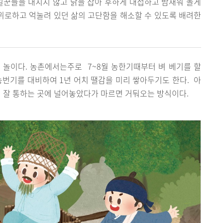
일꾼들을 내치지 않고 닭을 잡아 후하게 대접하고 밤새워 놀게
 위로하고 억눌려 있던 삶의 고단함을 해소할 수 있도록 배려한
 놀이다. 농촌에서는주로 7~8월 농한기때부터 벼 베기를 할
농번기를 대비하여 1년 어치 땔감을 미리 쌓아두기도 한다. 아
이 잘 통하는 곳에 널어놓았다가 마르면 거둬오는 방식이다.