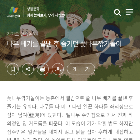
컨
하
생활문화
텐
단
함께 놀아보자, 우리 지역놀이
츠
영
영
역
역
바
경기도 민속놀이
바
로
나무 베기를 끝낸 후 즐기던 풋나무깎기놀이
로
가
가
기
기
가
가
풋나무깎기놀이는 농촌에서 땔감으로 쓸 나무 베기를 끝낸 후
즐기는 유희다. 나무를 다 베고 나면 일꾼 하나를 좌의정으로
삼아 남여(藍輿)에 앉힌다. 땔나무 주인집으로 가서 진짜 좌
의정인 양 거드름을 피운다. 이 모습이 기가 막힐 법도 하지만
집주인은 일꾼들을 내치지 않고 닭을 잡아 후하게 대접하고