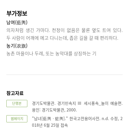
부가정보
남여(藍輿)
의자처럼 생긴 가마다. 천정이 없음은 물론 옆도 트여 있다.
두 사람이 어깨에 메고 다니는데, 좁은 길을 갈 때 편리하다.
농기(农旗)
농촌 마을이나 두레, 또는 농악대를 상징하는 기
참고자료
경기도박물관. 경기민속지 Ⅲ 세시풍속_놀이 예술편.
단행본
용인: 경기도박물관, 2000.
"남녀[藍輿ㆍ籃輿]." 한국고전용어사전. n.d. 수정, 2
웹페이지
018년 6월 25일 접속