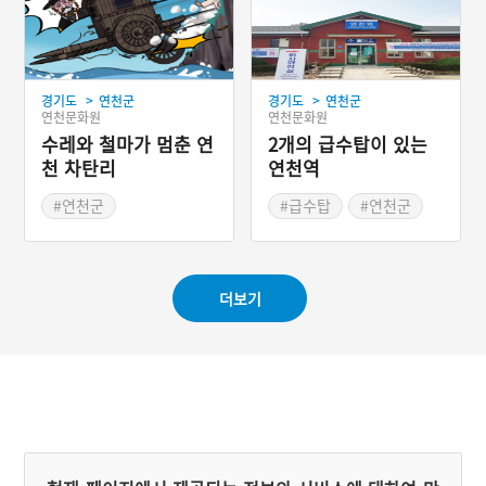
#재인폭포
#드라마 촬영지
>
>
경기도
연천군
경기도
연천군
연천문화원
연천문화원
수레와 철마가 멈춘 연
2개의 급수탑이 있는
천 차탄리
연천역
#연천군
#급수탑
#연천군
#경기도 지명유래
#역사공간
#철도역
#연천 지명유래
더보기