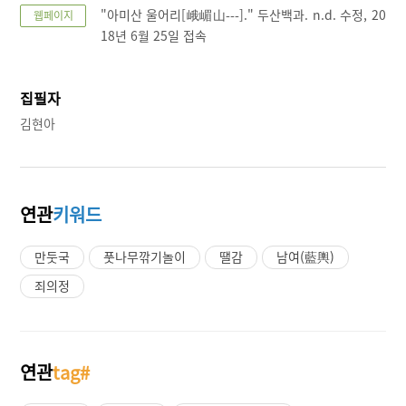
"아미산 울어리[峨嵋山---]." 두산백과. n.d. 수정, 20
웹페이지
18년 6월 25일 접속
집필자
김현아
연관
키워드
만둣국
풋나무깎기놀이
땔감
남여(藍輿)
죄의정
연관
tag#