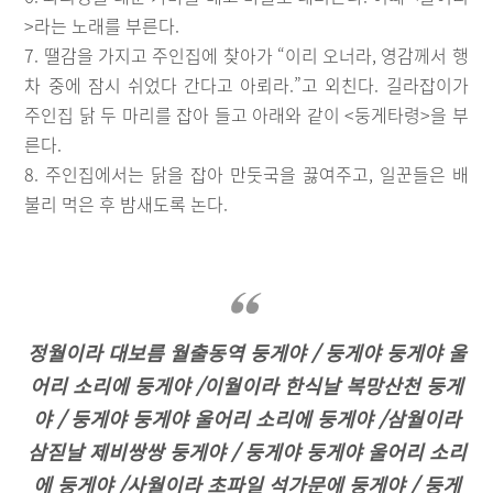
>라는 노래를 부른다.
7. 땔감을 가지고 주인집에 찾아가 “이리 오너라, 영감께서 행
차 중에 잠시 쉬었다 간다고 아뢰라.”고 외친다. 길라잡이가
주인집 닭 두 마리를 잡아 들고 아래와 같이 <둥게타령>을 부
른다.
8. 주인집에서는 닭을 잡아 만둣국을 끓여주고, 일꾼들은 배
불리 먹은 후 밤새도록 논다.
정월이라 대보름 월출동역 둥게야 / 둥게야 둥게야 울
어리 소리에 둥게야 /이월이라 한식날 복망산천 둥게
야 / 둥게야 둥게야 울어리 소리에 둥게야 /삼월이라
삼짇날 제비쌍쌍 둥게야 / 둥게야 둥게야 울어리 소리
에 둥게야 /사월이라 초파일 석가문에 둥게야 / 둥게