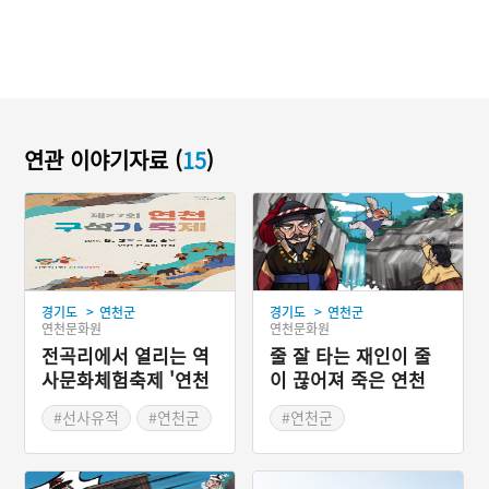
연관 이야기자료 (
15
)
>
>
경기도
연천군
경기도
연천군
연천문화원
연천문화원
전곡리에서 열리는 역
줄 잘 타는 재인이 줄
사문화체험축제 '연천
이 끊어져 죽은 연천
구석기 축제'
재인폭포
#선사유적
#연천군
#연천군
#봄나들이
#봄축제
#경기도 지명유래
#경기도 축제
#연천 지명유래