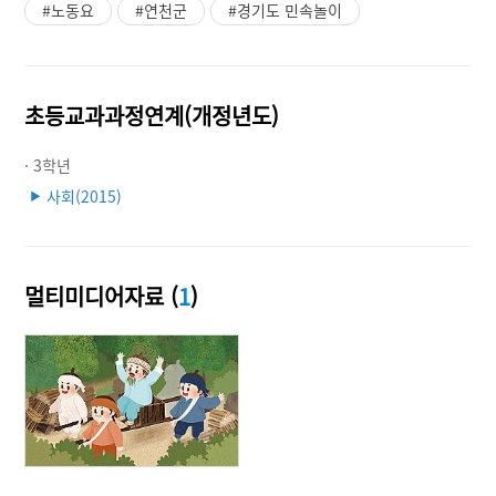
#노동요
#연천군
#경기도 민속놀이
초등교과과정연계(개정년도)
· 3학년
사회(2015)
▶
멀티미디어자료 (
1
)