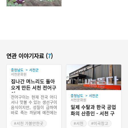
연관 이야기자료 (
7
)
>
충청남도
서천군
서천문화원
집나간 며느리도 돌아
오게 만든 서천 전어구
이
>
충청남도
서천군
전어구이는 현재 전국 어디
서천문화원
서나 맛볼 수 있는 생선구이
일제 수탈과 한국 공업
음식이지만, 성질이 급하여
바로 죽는 까닭에 예전에는
화의 산증인 - 서천 구
산지를 제외한 다른 지역에
장항미곡창고
서는 소금에 절인 전어가 유
#서천 가볼만한곳
#서천
#미곡창고
통되었다. 서천 전어구이는