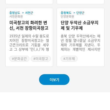
#충청남도 별미
#충청남도 근대문화유산
충청남도 서해안 바다에서
#서천 향토음식
잡은 싱싱한 전어를 바로 손
>
>
충청남도
서천군
충청북도
단양군
질하여 석쇠에 얹고 소금을
서천문화원
단양문화원
뿌려가며 구운 충청남도 서
천군의 향토음식이다. 예로
미곡창고의 화려한 변
단양 두악산 소금무지
부터 충청남도 서천군 서면
신, 서천 장항미곡창고
제 및 기우제
홍원항은 서해안 전어의 산
지로서, 경상남도 사천시,
1935년 일제의 수탈 용도로
충북 단양 두악산에서는 매
전라남도 광양시와 더불어
지어진 장항미곡창고는 철
년 정월 열나흗날 소금무지
우리나라 전어 잡이의 대표
근콘크리트로 기둥을 세우
제와 기우제를 지낸다. 두
적인 중심지이다.
고 그 상부에 ‘인(人)’자 형
제의는 개별적인 제사지만
태의 도리 방향으로 연결된
현재는 통합하였다. 소금무
목조 트러스(truss)로 지붕
지제에서는 화재 예방과 마
#문화공간
#미곡창고
#기우제
틀을 가설한 독특한 건물이
을의 평안을, 기우제에서는
#서천 가볼만한곳
#충청북도 마을신앙
다. 해방 뒤에는 대한통운
비와 풍년을 빈다. 제일이
#단양 마을신앙
창고, 철공소로 쓰이다 오랜
되면 두악산 정상의 제단으
시간 텅 빈 채 방치되었다.
로 간다. 제관은 소금을 세
더보기
2012년 130명의 미술가들
개의 항아리에 붓고 한강수
이 참여한 공장미술제를 계
를 좌우 항아리에 붓는다.
기로 주목받게 되고, 역사
중앙엔 동전을 넣는다. 이후
교육 자료로 가치를 인정받
분향, 축문 읽기, 잔 올리기,
아 2014년에 등록문화재 5
재배, 사신, 소지가 진행된
91호로 지정이 되었다. 현
다. 원하는 이는 잔을 올리
재는 인형극단에서 위탁 운
는 점이 유교식 제의와의 차