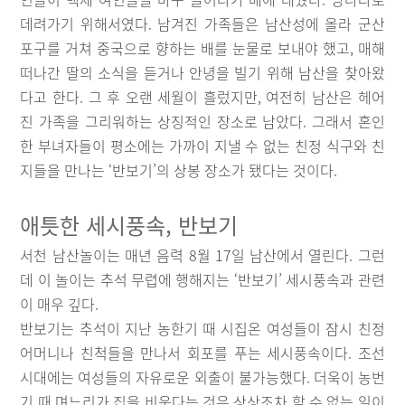
데려가기 위해서였다. 남겨진 가족들은 남산성에 올라 군산
포구를 거쳐 중국으로 향하는 배를 눈물로 보내야 했고, 매해
떠나간 딸의 소식을 듣거나 안녕을 빌기 위해 남산을 찾아왔
다고 한다. 그 후 오랜 세월이 흘렀지만, 여전히 남산은 헤어
진 가족을 그리워하는 상징적인 장소로 남았다. 그래서 혼인
한 부녀자들이 평소에는 가까이 지낼 수 없는 친정 식구와 친
지들을 만나는 ‘반보기’의 상봉 장소가 됐다는 것이다.
애틋한 세시풍속
,
반보기
서천 남산놀이는 매년 음력 8월 17일 남산에서 열린다. 그런
데 이 놀이는 추석 무렵에 행해지는 ‘반보기’ 세시풍속과 관련
이 매우 깊다.
반보기는 추석이 지난 농한기 때 시집온 여성들이 잠시 친정
어머니나 친척들을 만나서 회포를 푸는 세시풍속이다. 조선
시대에는 여성들의 자유로운 외출이 불가능했다. 더욱이 농번
기 때 며느리가 집을 비운다는 것은 상상조차 할 수 없는 일이