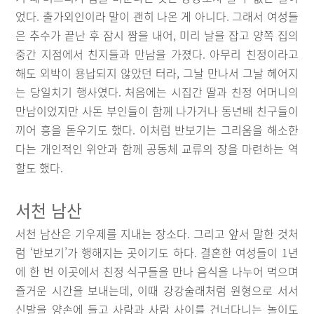
었다. 출가외인이라 말이 괜히 나온 게 아니다. 그래서 여성들
은 추수가 끝난 후 잠시 짬을 내어, 미리 날을 잡고 양쪽 집의
중간 지점에서 친지들과 만남을 가졌다. 아무리 친정이라고
해도 외박이 용납되지 않았던 터라, 그날 만나서 그날 헤어지
는 당일치기 행사였다. 처음에는 시집간 딸과 친정 어머니의
만남이었지만 사돈 부인들이 함께 나가거나 동년배 친구들이
끼어 흥을 돋우기도 했다. 이처럼 반보기는 그리움을 해소한
다는 개인적인 위안과 함께 공동체 교류의 장을 마련하는 역
할도 했다.
서천 남산
서천 남산은 기우제를 지내는 장소다. 그리고 앞서 말한 것처
럼 ‘반보기’가 행해지는 곳이기도 하다. 결혼한 여성들이 1년
에 한 번 이곳에서 친정 식구들을 만나 음식을 나누어 먹으며
즐거운 시간을 보내는데, 이때 강강술래처럼 원형으로 서서
신발을 양손에 들고 사람과 사람 사이를 건너다니는 놀이도