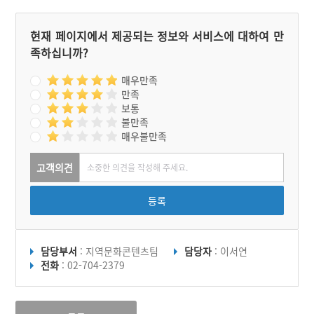
영 중인데, 카페, 갤러리, 인
이점이다. 소금무지제가 끝
형극장으로 사용되고 있다.
나면 마당바위로 이동해 기
이 공간은 2018년에 ‘농촌
우제를 지내며, 제물은 소금
현재 페이지에서 제공되는 정보와 서비스에 대하여 만
빈집 및 유휴시설 활용 우수
무지제와 다르지만 제의 순
족하십니까?
사례 공모전’에서 ‘우수
서는 거의 같다.
상’을 받기도 했다. 창고 주
변에 음식골목길 장항 6080
매우만족
맛나로가 있어 푸짐하고 건
만족
강한 한끼 식사를 즐길 수
보통
있다.
불만족
매우불만족
고객의견
등록
담당부서
: 지역문화콘텐츠팀
담당자
: 이서연
전화
: 02-704-2379