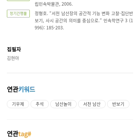
립민속박물관, 2006.
정형호. “서천 남산장의 공간적 기능 변화 고찰-집단반
정기간행물
보기, 사시 공간의 의미를 중심으로.” 민속학연구 3 (1
996): 185-203.
집필자
김현아
연관
키워드
기우제
추석
남산놀이
서천 남산
반보기
연관
tag#