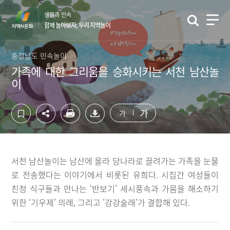
컨
하
생활과 민속
텐
단
함께 놀아보자, 우리 지역놀이
츠
영
영
역
역
바
충청남도 민속놀이
바
로
가족에 대한 그리움을 승화시키는 서천 남산놀
로
가
이
가
기
기
가
가
서천 남산놀이는 남산에 올라 당나라로 끌려가는 가족을 눈물
로 전송했다는 이야기에서 비롯된 유희다. 시집간 여성들이
친정 식구들과 만나는 ‘반보기’ 세시풍속과 가뭄을 해소하기
위한 ‘기우제’ 의례, 그리고 '강강술래'가 결합해 있다.