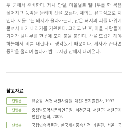
두 군에서 준비한다. 제사 당일, 마을별로 땔나무를 한 묶음
짊어지고 풍악을 울리며 산을 오른다. 제의는 유교식으로 지
낸다. 제물로는 돼지가 올라가는데, 잡은 돼지의 피를 바위에
묻혀서 비가 내리기를 기원한다. 그리고 난 후, 마을 사람들이
가져간 땔나무를 한곳에 모아 불을 붙인다. 산을 뜨겁게 해야
하늘에서 비를 내린다고 생각했기 때문이다. 제사가 끝나면
풍악을 울리며 놀다가 밤 12시경 산에서 내려온다.
참고자료
유승광. 서천·서천사람들. 대전: 분지출판사, 1997.
단행본
충청남도역사문화연구원. 서천군지. 서천군: 서천군지
단행본
편찬위원회, 2009.
국립민속박물관. 한국세시풍속사전_가을편. 서울: 국
단행본