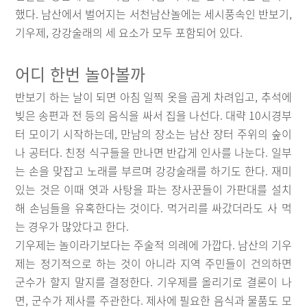
했다. 남산에서 벌어지는 서천남산놀에는 세시풍속인 반보기,
기우제, 강강술래의 세 요소가 모두 포함되어 있다.
어디 한번 놀아볼까
반보기 하는 날이 되면 아침 일찍 옷을 곱게 차려입고, 추석에
빚은 송편과 전 등의 음식을 싸서 집을 나선다. 대략 10시경부
터 모이기 시작하는데, 만남의 장소는 남산 장터 주위의 숲이
나 공터다. 친정 식구들을 만나면 반갑게 인사를 나눈다. 일부
는 손을 맞잡고 노래를 부르며 강강술래를 하기도 한다. 재미
있는 것은 이때 엿과 사탕을 파는 장사꾼들이 가판대를 설치
해 손님들을 유혹한다는 것이다. 먹거리를 싸갔더라도 사 먹
는 경우가 많았다고 한다.
기우제는 놀이라기보다는 주술적 의례에 가깝다. 남산의 기우
제는 정기적으로 하는 것이 아니라 지역 주민들이 건의하면
군수가 할지 말지를 결정한다. 기우제를 올리기로 결론이 나
면, 군수가 제사를 주관한다. 제사에 필요한 음식과 물품도 모