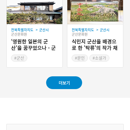
#군산 가볼만한곳
>
>
전북특별자치도
군산시
전북특별자치도
군산시
군산문화원
군산문화원
‘영원한 일본의 군
식민지 군산을 배경으
산’을 꿈꾸었으나 - 군
로 한 '탁류'의 작가 채
산 신흥동 일본식 가옥
만식
#군산
#문인
#소설가
#전라북도 근대문화유산
#서울미래유산
#군산 근대유산
#전라북도 문화예술인
#일본식가옥
더보기
#영화 촬영지