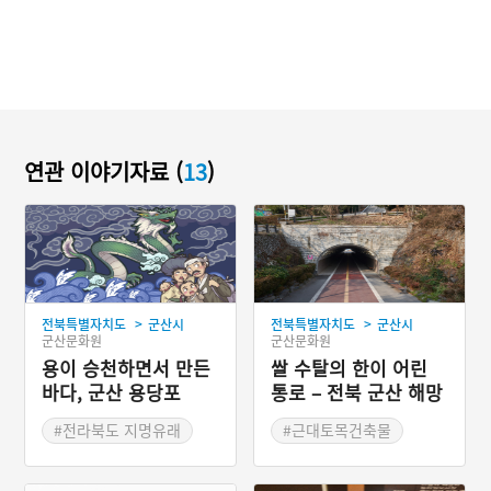
연관 이야기자료 (
13
)
>
>
전북특별자치도
군산시
전북특별자치도
군산시
군산문화원
군산문화원
용이 승천하면서 만든
쌀 수탈의 한이 어린
바다, 군산 용당포
통로 – 전북 군산 해망
굴
#전라북도 지명유래
#근대토목건축물
#상상 속 동물
#전라북도 근대문화유산
#군산 근대유산