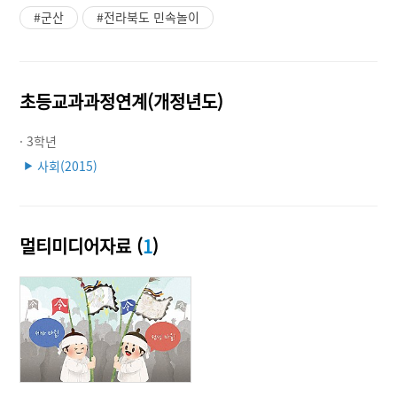
#군산
#전라북도 민속놀이
초등교과과정연계(개정년도)
· 3학년
사회(2015)
▶
멀티미디어자료 (
1
)