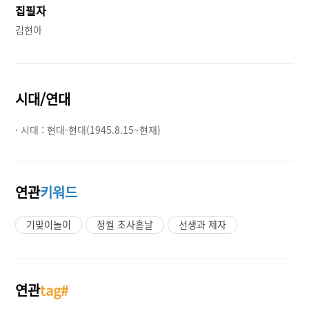
집필자
김현아
시대/연대
· 시대 :
현대-현대(1945.8.15~현재)
연관
키워드
기맞이놀이
정월 초사흗날
선생과 제자
연관
tag#