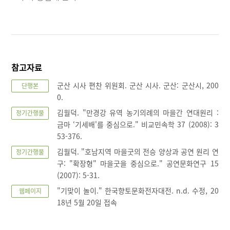
참고자료
군산 시사 편찬 위원회. 군산 시사. 군산: 군산시, 200
단행본
0.
김월덕. "만경강 유역 농기의례의 마을간 연대원리 :
정기간행물
금마 ‘기세배'를 중심으로." 비교민속학 37 (2008): 3
53-376.
김월덕. "호남지역 마을굿의 전승 양상과 공연 원리 연
정기간행물
구: "확장형" 마을굿을 중심으로." 공연문화연구 15
(2007): 5-31.
"기맞이 놀이." 한국향토문화전자대전. n.d. 수정, 20
웹페이지
18년 5월 20일 접속