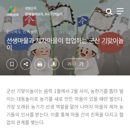
컨
하
생활문화
텐
단
함께 놀아보자, 우리 지역놀이
츠
영
영
역
역
바
전라북도 민속놀이
바
로
선생마을과 제자마을이 협업하는 군산 기맞이놀
로
가
이
가
기
기
가
가
군산 기맞이놀이는 음력 1월에서 2월 사이, 농한기를 틈타 벌
이는 대동놀이로 농기를 새로 만든 마을이 있을 때만 벌인다.
가장 오래된 농기가 선생 역할을 맡아 나머지 마을의 제자 농
기들의 인사를 받는다. 이를 통해 마을 간의 친목을 다지고 협
업의 관계를 맺는다.