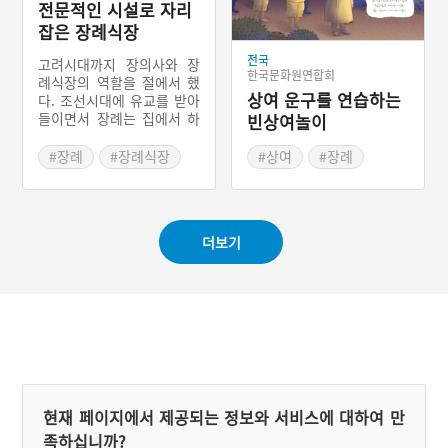
전문적인 시설로 자리
에서는 가매장을 하는 풍습
이 있었다. 장례를 2번 치루
잡은 장례식장
는 복장제와 최근까지 일부
지역에서 확인되었던 초분
전국
고려시대까지 장의사와 장
한국문화원연합회
이 여기서 유래되었음을 확
례식장의 역할을 절에서 했
인할 수 있다.
상여 운구를 연습하는
다. 조선시대에 유교를 받아
들이면서 장례는 집에서 하
빈상여놀이
는 것으로 바뀌었다. 5복 중
의 하나가 고종명인데, 이는
#장례
#장례식장
#상여
#장례
집안에서 가족들이 지켜보
#고종명
#영안실
#상두꾼
#호상놀이
는 가운데 죽는 것을 뜻했
#상조회사
#장례풍속
#상엿소리
다. 그러므로 밖에서 죽는
것은 객사라고 하여 인식이
#진도 다시래기
더보기
부정적이었다. 사고로 죽은
시신의 안치 같은 특별한 상
황에만 병원 영안실 부근에
천막을 치고 장례를 치뤘는
데, 이것이 변화하여 병원
영안실이 장례식장이 되었
다. 현재는 도시의 병원 부
속 장례식장과 농촌의 독립
건물을 가진 전문 장례식장
을 흔히 찾아볼 수 있다.
현재 페이지에서 제공되는 정보와 서비스에 대하여 만
족하십니까?