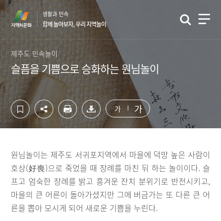
컨
하
생활과 민속
텐
단
함께 놀아보자, 우리 지역놀이
츠
영
영
역
역
바
제주도 민속놀이
바
로
슬픔을 기쁨으로 승화하는 원님놀이
로
가
가
기
기
가
가
원님놀이는 제주도 서귀포지역에서 마을에 덕망 높은 사람이
호상(好喪)으로 죽었을 때 장례를 마친 뒤 하는 놀이이다. 슬
프고 엄숙한 장례를 밝고 흥겨운 잔치 분위기로 반전시키고,
마을의 큰 어른이 돌아가셨지만 그에 버금가는 또 다른 큰 어
른을 뽑아 모시게 되어 새로운 기쁨을 누린다.