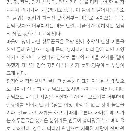
만, 갓, 관복, 망건, 담뱃대, 휘양, 가마 등을 미리 준비한 뒤 장
지까지 가져가서 사용하기도 했다. 이 놀이가 벌어지는 장소
의 범위는 장례가 치러진 곳에서부터 마을로 돌아오는 길목,
원님 행차가 이루어지는 마을 안길, 뒤풀이가 행해지는 원님
의 집 안 등으로 비교적 넓다.
마을에 상이 나면 상두꾼들은 덕망 있어 추앙할 만한 어른을
본인 몰래 원님으로 정해 둔다. 당사자가 미리 알게 되면 사양
하기 마련인데, 선정되면 집으로 돌아와서 마을 잔치를 열어
야했기 때문에 집안 형편이 넉넉하지 못한 경우에는 부담이
크게 된다.
장지에서 장례절차가 끝나고 상두꾼 대표가 지목된 사람 앞으
로 나아가 절을 하고 원님으로 모시면 놀이가 시작된다. 이때
원님으로 지목된 사람은 거절하고 가마에 오르기를 거부하며
실랑이를 벌이지만 지목받은 이상 피할 수 없는 것이 불문율
이라, 결국 사또 차림을 하고 가마에 오른다. 가마를 메고 가
는 상두꾼들은 흥겨운 분위기를 만들어 흥타령을 부르며 마을
로 내려간다. 경우에 따라서 원님으로 지목된 사람이 진짜 원