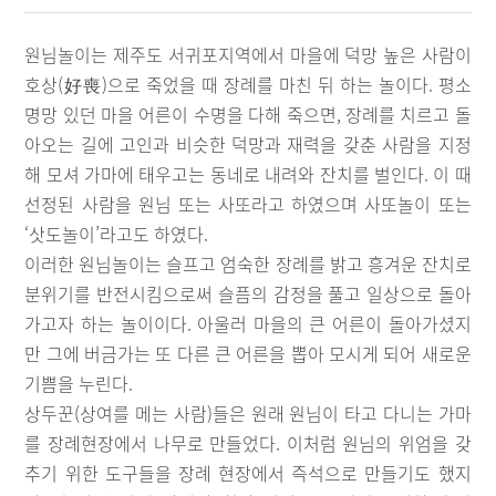
원님놀이는 제주도 서귀포지역에서 마을에 덕망 높은 사람이
호상(好喪)으로 죽었을 때 장례를 마친 뒤 하는 놀이다. 평소
명망 있던 마을 어른이 수명을 다해 죽으면, 장례를 치르고 돌
아오는 길에 고인과 비슷한 덕망과 재력을 갖춘 사람을 지정
해 모셔 가마에 태우고는 동네로 내려와 잔치를 벌인다. 이 때
선정된 사람을 원님 또는 사또라고 하였으며 사또놀이 또는
‘삿도놀이’라고도 하였다.
이러한 원님놀이는 슬프고 엄숙한 장례를 밝고 흥겨운 잔치로
분위기를 반전시킴으로써 슬픔의 감정을 풀고 일상으로 돌아
가고자 하는 놀이이다. 아울러 마을의 큰 어른이 돌아가셨지
만 그에 버금가는 또 다른 큰 어른을 뽑아 모시게 되어 새로운
기쁨을 누린다.
상두꾼(상여를 메는 사람)들은 원래 원님이 타고 다니는 가마
를 장례현장에서 나무로 만들었다. 이처럼 원님의 위엄을 갖
추기 위한 도구들을 장례 현장에서 즉석으로 만들기도 했지