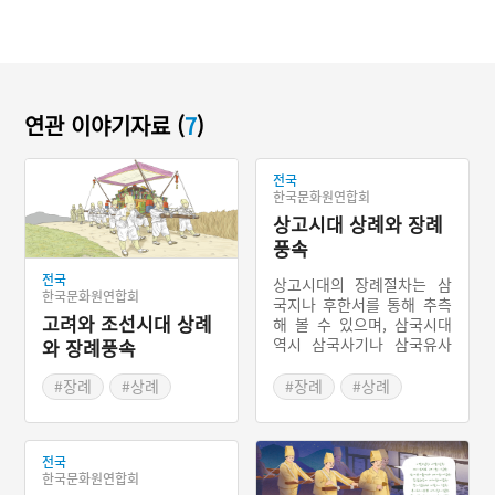
연관 이야기자료 (
7
)
전국
한국문화원연합회
상고시대 상례와 장례
풍속
전국
상고시대의 장례절차는 삼
한국문화원연합회
국지나 후한서를 통해 추측
고려와 조선시대 상례
해 볼 수 있으며, 삼국시대
역시 삼국사기나 삼국유사
와 장례풍속
를 통해서 확인할 수 있다.
상고시대에는 순장의 풍습
#장례
#상례
#장례
#상례
이 있었다. 순장은 죽은 사
#주자가례
#오복제
#관혼상제 풍습
람의 처와 노비를 함께 묻는
제도이다. 순장제는 우리나
전국
라 뿐만 아니라 전세계에서
한국문화원연합회
있던 풍습이다. 또한 동옥저