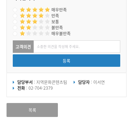
매우만족
만족
보통
불만족
매우불만족
고객의견
등록
담당부서
: 지역문화콘텐츠팀
담당자
: 이서연
전화
: 02-704-2379
목록