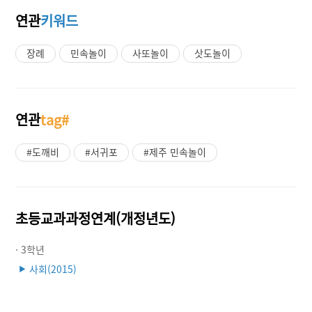
연관
키워드
장례
민속놀이
사또놀이
삿도놀이
연관
tag#
#도깨비
#서귀포
#제주 민속놀이
초등교과과정연계(개정년도)
· 3학년
사회(2015)
▶