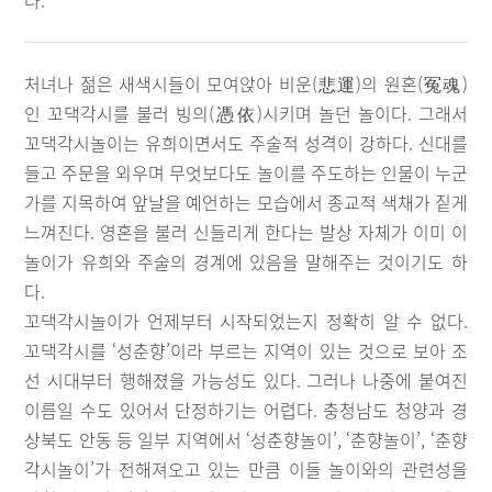
다.
처녀나 젊은 새색시들이 모여앉아 비운(悲運)의 원혼(冤魂)
인 꼬댁각시를 불러 빙의(憑依)시키며 놀던 놀이다. 그래서
꼬댁각시놀이는 유희이면서도 주술적 성격이 강하다. 신대를
들고 주문을 외우며 무엇보다도 놀이를 주도하는 인물이 누군
가를 지목하여 앞날을 예언하는 모습에서 종교적 색채가 짙게
느껴진다. 영혼을 불러 신들리게 한다는 발상 자체가 이미 이
놀이가 유희와 주술의 경계에 있음을 말해주는 것이기도 하
다.
꼬댁각시놀이가 언제부터 시작되었는지 정확히 알 수 없다.
꼬댁각시를 ‘성춘향’이라 부르는 지역이 있는 것으로 보아 조
선 시대부터 행해졌을 가능성도 있다. 그러나 나중에 붙여진
이름일 수도 있어서 단정하기는 어렵다. 충청남도 청양과 경
상북도 안동 등 일부 지역에서 ‘성춘향놀이’, ‘춘향놀이’, ‘춘향
각시놀이’가 전해져오고 있는 만큼 이들 놀이와의 관련성을