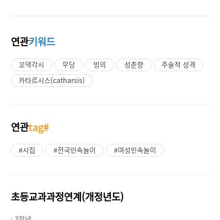
연관
키워드
꼬댁각시
무당
빙의
성춘향
주술적 성격
카타르시스(catharsis)
연관
tag#
#시집
#전국민속놀이
#여성민속놀이
초등교과과정연계(개정년도)
· 3학년