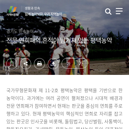
컨
하
생활과 민속
텐
단
함께 놀아보자, 우리 지역놀이
츠
영
영
역
역
바
경기도 민속놀이
바
로
전문 연희패의 흔적이 남겨져 있는 평택농악
로
가
가
기
기
가
가
국가무형문화재 제 11-2호 평택농악은 평택을 기반으로 한
농악이다. 과거에는 여러 공연이 펼쳐졌으나 시대적 배경과
전문 연희패가 참여하면서 현재는 판굿을 중심의 연희를 주로
행하고 있다. 현재 평택농악의 핵심적인 연희로 자리를 잡고
있는 판굿은 인사굿을 비롯해, 돌림법고, 당산벌림, 사통백이,