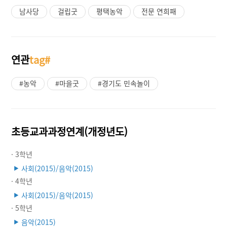
남사당
걸립굿
평택농악
전문 연희패
연관
tag#
#농악
#마을굿
#경기도 민속놀이
초등교과과정연계(개정년도)
· 3학년
사회(2015)/음악(2015)
▶
· 4학년
사회(2015)/음악(2015)
▶
· 5학년
음악(2015)
▶