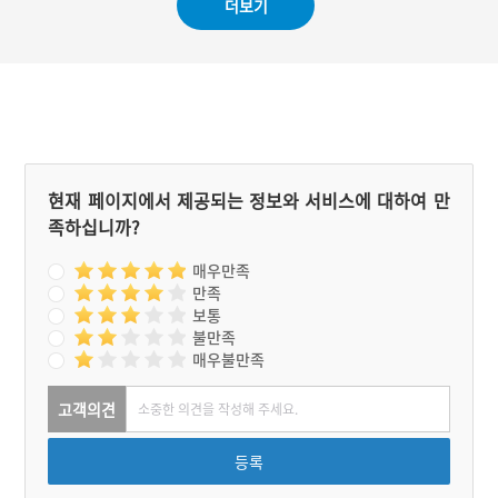
더보기
상징으로 여겨져 기싸움과
을 불러일으키려는 데서 비
기세배라는 풍속을 낳았다.
롯되었다. 지금은 각종 명절
이나 동제(洞祭)·걸립굿·두
레굿과 같은 의식에서도 빼
놓을 수 없는 요소가 되고
있다.
현재 페이지에서 제공되는 정보와 서비스에 대하여 만
족하십니까?
매우만족
만족
보통
불만족
매우불만족
고객의견
등록