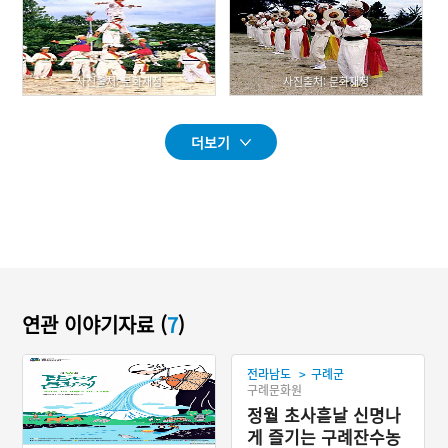
사진출처: 문화재청
사진출처: 문화재청
더보기
연관 이야기자료 (
7
)
>
전라남도
구례군
구례문화원
정월 초사흗날 신명나
게 즐기는 구례잔수농