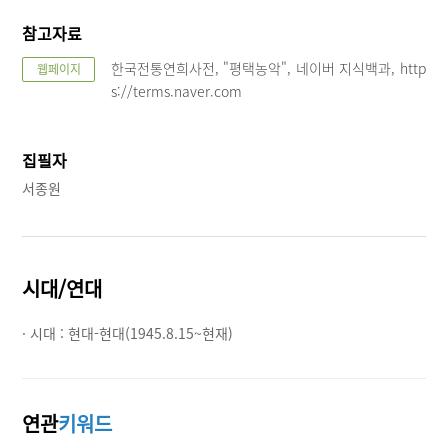
참고자료
한국전통연희사전, "평택농악", 네이버 지식백과, http
웹페이지
s://terms.naver.com
집필자
서종원
시대/연대
· 시대 :
현대-현대(1945.8.15~현재)
연관
키워드