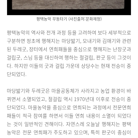
평택농악 무동타기 (사진출처:문화재청)
평택농악의 역사와 전개 과정 등을 고려하여 보다 세부적으로
구분하면 정초에 행해지는 마당밟기, 모내기와 김매기와 관련
된 두레굿, 장터에서 연희패들을 중심으로 행해지는 난장굿과
걸립굿, 스님 등을 대신하여 행하는 절걸립, 판굿 등이 그것이
다. 하지만 이들의 굿과 걸립 가운데 상당수는 현재 전승이 중
단되었다.
마당밟기와 두레굿은 마을공동체가 사라지고 농업 환경이 바
뀌면서 소멸되었고, 절걸립 역시 1970년대 이후로 전승이 중
단되었다. 마을농악을 중심으로 연희되는 과정에서 전문연희
패들이 적극 참여를 하면서 이들 연희 내용이 소멸이 되었다
는 것이 일반적인 견해이다. 자연스레 오늘날 행해지는 평택
농악은 전문 연희패가 주도하고 있으며, 특히 판굿이 중심이