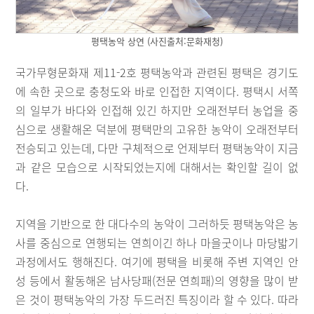
평택농악 상연 (사진출처:문화재청)
국가무형문화재 제11-2호 평택농악과 관련된 평택은 경기도
에 속한 곳으로 충청도와 바로 인접한 지역이다. 평택시 서쪽
의 일부가 바다와 인접해 있긴 하지만 오래전부터 농업을 중
심으로 생활해온 덕분에 평택만의 고유한 농악이 오래전부터
전승되고 있는데, 다만 구체적으로 언제부터 평택농악이 지금
과 같은 모습으로 시작되었는지에 대해서는 확인할 길이 없
다.
지역을 기반으로 한 대다수의 농악이 그러하듯 평택농악은 농
사를 중심으로 연행되는 연희이긴 하나 마을굿이나 마당밟기
과정에서도 행해진다. 여기에 평택을 비롯해 주변 지역인 안
성 등에서 활동해온 남사당패(전문 연희패)의 영향을 많이 받
은 것이 평택농악의 가장 두드러진 특징이라 할 수 있다. 따라