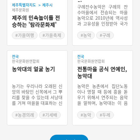
악
>
제주특별자치도
제주시
구례잔수농악은 구례의 잔
제주문화원
수마을에서 전승되는 마을
제주의 민속놀이를 전
농악으로 2010년에 역사성
과 고유성을 인정받아 국가
승하는 '탐라문화제'
무형문화재가 되었다. 마을
단위의 농악으로 섣달그믐
#가을여행
#가을축제
#농악
#구례
날의 당산제, 정월 초하루 5
#제주축제
#전라남도 민속놀이
방위 당산제, 대보름 달집태
우기가 중심이다.
전국
전국
한국문화원연합회
한국문화원연합회
농악대의 얼굴 농기
전통마을 공식 연예인,
농악대
농기는 우리나라 오래된 신
농악은 농촌에서 집단노동
앙의 바탕인 신목에서 그 뿌
이나 명절 때 등에 흥을 돋
리를 찾을 수 있는데 서낭대
우기 위해서 연주되는 음악
를 거쳐 마을을 대표하는 신
을 말하며, 농악대는 이 음
앙적인 성격을 함께 가진다.
악을 연주하는 무리를 이른
모심기, 논매기 등의 마을
다. 풍물·두레·풍장·굿이라
#농경의례
#기세배
#농악
#두레
단위의 주요 행사에도 농기
고도 한다. 김매기·논매기·
#농악대
#농기
#농촌공동체
가 앞장 선다. 후대로 오면
모심기 등의 힘든 일을 할
#우리마을 연예인
서 점차 농경의례 중 한 부
때 일의 능률을 올리고 피로
분을 차지하면서 두레패의
를 덜며 나아가서는 협동심