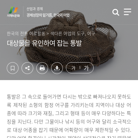
컨
하
산업과 경제
텐
단
경제성장의 밑거름, 한국의 어업
츠
영
영
역
역
바
한국의 전통 어로활동 > 색다른 어업의 도구, 어구
바
로
대상물을 유인하여 잡는 통발
로
가
가
기
기
가
가
통발은 그 속으로 들어가면 다시는 밖으로 빠져나오지 못하도
록 제작된 소형의 함정 어구를 가리키는데 지역이나 대상 어
종에 따라 크기와 재질, 그리고 형태 등이 매우 다양하다는 특
징을 지닌다. 다만 그물이나 낚시 등의 어구와 달리 소극적으
로 대상 어종을 잡기 때문에 어획량이 매우 제한적일 수 있다.