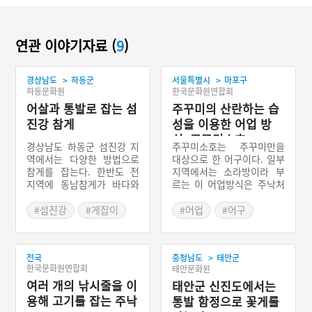
연관 이야기자료 (
9
)
>
>
경상남도
하동군
서울특별시
마포구
하동문화원
한국문화원연합회
어살과 통발로 잡는 섬
주꾸미의 산란하는 습
진강 참게
성을 이용한 어업 방
식, 주꾸미소호
경상남도 하동군 섬진강 지
주꾸미소호는 주꾸미만을
역에서는 다양한 방법으로
대상으로 한 어구이다. 일부
참게를 잡는다. 한반도 전
지역에서는 소라방이라 부
지역에 동남참게가 바다와
르는 이 어업방식은 주낙처
강을 오가는 길목에 서식했
럼 긴 모릿줄에 소라껍데기
다. 댐 건립으로 상류로 올
를 매달아 주꾸미를 잡는다.
#섬진강
#게잡이
#어업
#어구
라가는 길목이 차단되어 참
주꾸미소호는 주꾸미의 습
게 서식지는 몇 군데 없다.
성을 고려하여 제작된 것이
풀대나 덜 익은 벼 이삭에
다. 알을 낳는 철이 되면 주
>
전국
충청남도
태안군
개구리 뒷다리나 실지렁이
꾸미는 적당한 장소를 찾는
한국문화원연합회
태안문화원
를 매달아 유인하는 방법이
데 소라껍데기 역시 최적의
여러 개의 낚시줄을 이
나 어살을 설치해 잡거나 밤
장소인 셈이다. 어민들은 주
태안군 신진도에서는
에 횃불을 들고 나가 잡거나
꾸미의 이러한 습성을 파악
용해 고기를 잡는 주낙
통발 함정으로 꽃게를
통발로 잡는다. 섬진강의 상
하여 주꾸미가 잡히는 철에