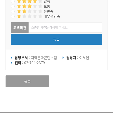
업으로 시작한 종묘 방류 사
만족
업이 꽃게잡이에 큰 보탬이
보통
되고 있다.
불만족
매우불만족
고객의견
등록
담당부서
: 지역문화콘텐츠팀
담당자
: 이서연
전화
: 02-704-2379
목록