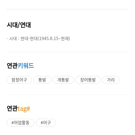
시대/연대
· 시대 :
현대-현대(1945.8.15~현재)
연관
키워드
함정어구
통발
개통발
장어통발
가리
연관
tag#
#어업활동
#어구