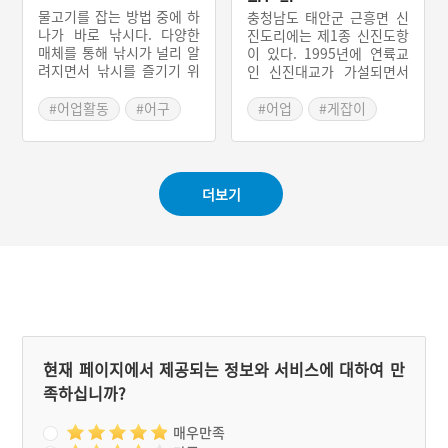
잡는다
류는 폭이 좁고 수심이 얕아
주꾸미소호를 만들어 바다
물고기를 잡는 방법 중에 하
충청남도 태안군 근흥면 신
어살로 잡고, 하류는 강폭이
에 늘어뜨린 다음 일정한 시
나가 바로 낚시다. 다양한
진도리에는 제1종 신진도항
넓고, 수심이 깊으므로 통발
간이 지나고 나면 그것을 걷
매체를 통해 낚시가 널리 알
이 있다. 1995년에 연륙교
로 잡는다. 지금은 통발로만
어 올려 주꾸미를 포획한다.
려지면서 낚시를 즐기기 위
인 신진대교가 가설되면서
참게를 잡고 있다. 참게는
해 바다를 찾는 사람이 늘어
비로소 뭍이 되었다. 신진항
부잣집에서는 소고기를 먹
나고 있다. 다만 낚시라는
에는 꽃게, 갈치, 오징어 등
#어업활동
#어구
#어업
#게잡이
여 키운 후 참게장을 담았
도구는 한 가지 면에서 아쉬
을 어획하기 위해 전국에서
#태안 가볼만한곳
고, 민가에서는 된장에 박아
움이 클 수밖에 없는데 그것
모여든 어선들이 즐비하다.
두었다가 먹었다.
은 바로 그물이나 다른 유형
꽃게는 통발을 이용해서 잡
의 어업 방식에 비해 잡아
는데, 통발에는 고등어나 열
더보기
올리는 양이 많지 않다는 점
치 등을 넣어 꽃게를 유인한
이다. 이런 한계를 극복하기
다. 통발을 물에 넣고 하루
위해 등장한 것이 바로 주낙
가 지난 후 거둔다. 과거에
이다. 주낙은 한자어로 ‘연
는 신진도 연안에서 주로 조
승[延繩]’이라고 하는데 이
업했으나, 지금은 격렬비열
용어에서 알 수 여러 개의
도 주변에서 근해어업을 한
낚시를 가지고 대상물을 포
다. 산란기의 봄 꽃게는 가
획하는 것이라 할 수 있다.
을 꽃게보다 살이 단단해 맛
이 좋다. 과거에는 짚 가마
니에 담아 꽃게를 인천장으
현재 페이지에서 제공되는 정보와 서비스에 대하여 만
로 보내 판매했으나, 지금은
족하십니까?
톱밥에 꽃게를 담아 살아있
는 꽃게를 소비자들에게 보
낸다. 태안군이 바다목장사
매우만족