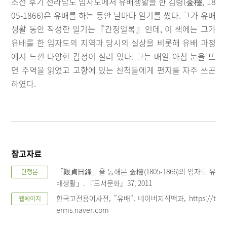
조선 후기 전라남도 임자도에서 유배생활을 한 김령(金欞, 18
05-1866)은 유배를 하는 동안 날마다 일기를 썼다. 그가 유배
생활 동안 작성한 일기는『간정일록』인데, 이 책에는 그가
유배를 한 임자도의 지역과 당시의 실상을 비롯해 유배 과정
에서 느낀 다양한 감정이 실려 있다. 그는 매일 아침 눈을 뜨
면 주역을 읽었고 고향에 있는 친척들에게 편지를 자주 쓰곤
하였다.
참고자료
「艱貞日錄」을 통해본 金欞(1805-1866)의 임자도 유
단행본
배생활」. 『도서문화』37, 2011
한국고전용어사전, "유배", 네이버지식백과, https://t
웹페이지
erms.naver.com