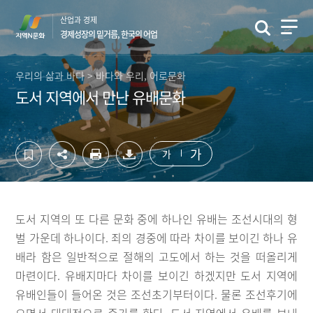
컨
하
산업과 경제
텐
단
경제성장의 밑거름, 한국의 어업
츠
영
영
역
역
바
우리의 삶과 바다 > 바다와 우리, 어로문화
바
로
도서 지역에서 만난 유배문화
로
가
가
기
기
가
가
도서 지역의 또 다른 문화 중에 하나인 유배는 조선시대의 형
벌 가운데 하나이다. 죄의 경중에 따라 차이를 보이긴 하나 유
배라 함은 일반적으로 절해의 고도에서 하는 것을 떠올리게
마련이다. 유배지마다 차이를 보이긴 하겠지만 도서 지역에
유배인들이 들어온 것은 조선초기부터이다. 물론 조선후기에