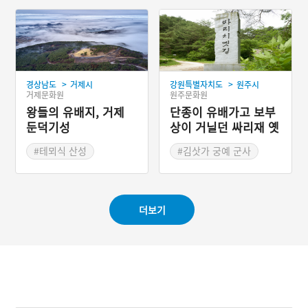
#인륜의 길
위를 빼앗기면서 ‘노산군’으
로 강등된 후 강원도 영월로
#남한강 뱃길
유배되었다. 한양의 돈화문
#이포나루 샘물
에서 출발하여 남한강 물길
을 거슬러 배를 타고 5일 만
에 영월의 입구에 다다랐으
>
>
경상남도
거제시
강원특별자치도
원주시
며, 육로를 따라 100리 길
거제문화원
원주문화원
을 걸어 서강변에 있는 청령
포에 도착했다. 육로를 따라
왕들의 유배지, 거제
단종이 유배가고 보부
걸었던 강원도 영월지방에
둔덕기성
상이 거닐던 싸리재 옛
는 단종이 지났던 길이 많은
길
사연을 품고 있으며, 현대에
#테뫼식 산성
#김삿가 궁예 군사
와서 통곡의 길, 충절의 길,
#삼국시대 성곽
#원주 영월 통로
인륜의 길 등으로 재구성되
#거제 성곽
#단종 주모 시비
었다.
더보기