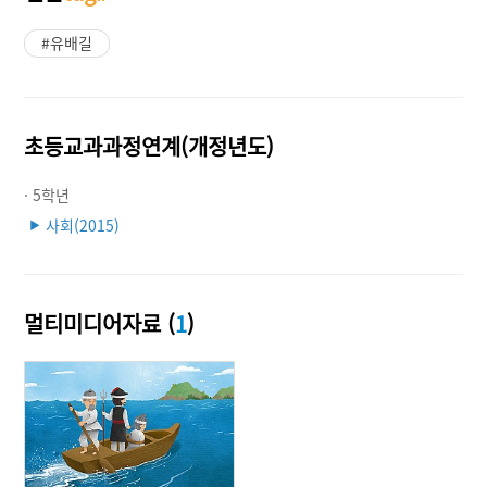
#유배길
초등교과과정연계(개정년도)
· 5학년
사회(2015)
▶
멀티미디어자료 (
1
)