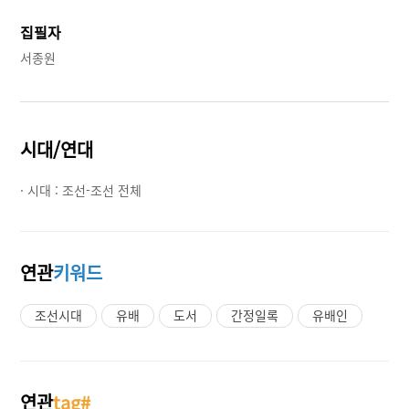
집필자
서종원
시대/연대
· 시대 :
조선-조선 전체
연관
키워드
조선시대
유배
도서
간정일록
유배인
연관
tag#