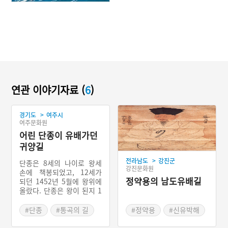
연관 이야기자료 (
6
)
>
경기도
여주시
여주문화원
어린 단종이 유배가던
귀양길
>
전라남도
강진군
단종은 8세의 나이로 왕세
강진문화원
손에 책봉되었고, 12세가
정약용의 남도유배길
되던 1452년 5월에 왕위에
올랐다. 단종은 왕이 된지 1
년 만에 숙부인 수양대군이
일으켰던 정란(靖亂) 때문
#단종
#통곡의 길
#정약용
#신유박해
에 아무런 힘도 권력도 행사
#충절의 길
#강진
할 수 없는 왕이 되었고 왕