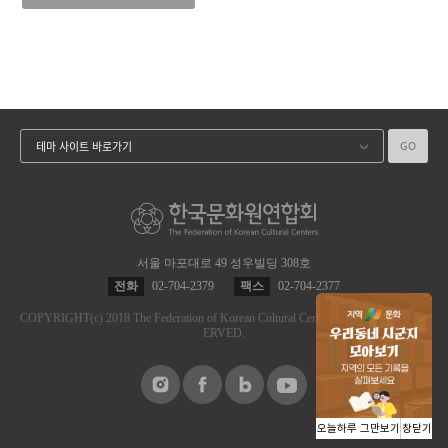
GO
테마 사이트 바로가기
서울 마포대로 49 성우빌딩 308호
전화
02-704-2379
팩스
02-704-2377
COPYRIGHT
(c)
2018 The Federation of Korean Cultural Centers.
ALL RIGHT RES
ERVED.
오늘하루 그만보기
창닫기