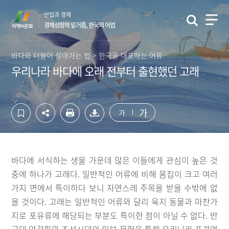
컨
하
산업과 경제
텐
단
경제성장의 밑거름, 한국의 어업
츠
영
영
역
역
바
바다와 더불어 살아가는 법 > 한국을 대표하는 어류
바
로
우리나라 바다에 오래 전부터 출현했던 고래
로
가
가
기
기
가
가
바다에 서식하는 생물 가운데 많은 이들에게 관심이 높은 것
중에 하나가 고래다. 일반적인 어류에 비해 몸집이 크고 여러
가지 면에서 특이하다 보니 자연스레 주목을 받을 수밖에 없
을 것이다. 고래는 일반적인 어류와 달리 육지 동물과 마찬가
지로 포유류에 해당되는 부분도 특이한 점이 아닐 수 없다. 반