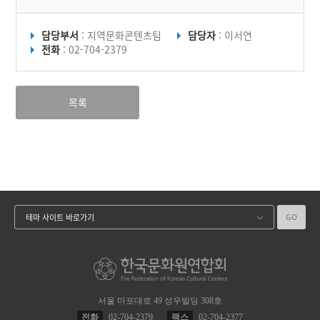
담당부서
: 지역문화콘텐츠팀
담당자
: 이서연
전화
: 02-704-2379
목록
GO
테마 사이트 바로가기
서울 마포대로 49 성우빌딩 308호
전화
02-704-2379
팩스
02-704-2377