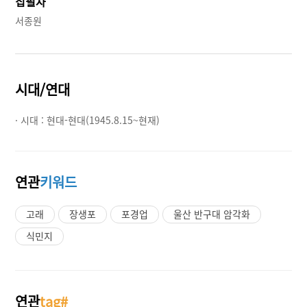
집필자
서종원
시대/연대
· 시대 :
현대-현대(1945.8.15~현재)
연관
키워드
고래
장생포
포경업
울산 반구대 암각화
식민지
연관
tag#