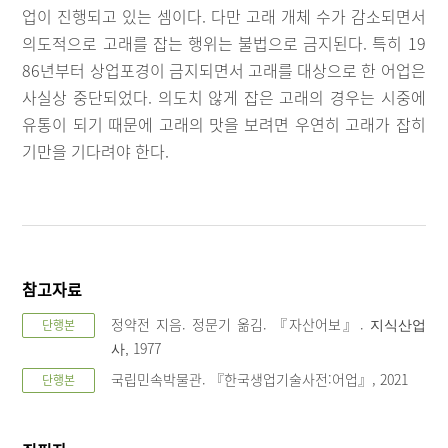
업이 진행되고 있는 셈이다. 다만 고래 개체 수가 감소되면서
의도적으로 고래를 잡는 행위는 불법으로 금지된다. 특히 19
86년부터 상업포경이 금지되면서 고래를 대상으로 한 어업은
사실상 중단되었다. 의도치 않게 잡은 고래의 경우는 시중에
유통이 되기 때문에 고래의 맛을 보려면 우연히 고래가 잡히
기만을 기다려야 한다.
참고자료
정약전 지음. 정문기 옮김. 『자산어보』.
단행본
지식산업
1977
사,
국립민속박물관. 『한국생업기술사전:어업』, 2021
단행본