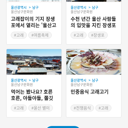
>
>
울산광역시
남구
울산광역시
남구
울산남구문화원
울산남구문화원
고래잡이의 기지 장생
수천 년간 울산 사람들
포에서 열리는 '울산고
의 입맛을 지킨 장생포
래축제'
고래고기
#고래
#여름축제
#고래
#장생포
#여름여행
#고래고기
#울산별미
>
>
울산광역시
남구
울산광역시
남구
울산남구문화원
울산남구문화원
먹어는 봤나요? 호른
민중음식 고래고기
호른, 야들야들, 쫄깃
한 고래고기
#고래
#울산 별미
#전쟁음식
#고래
#울산 향토음식
#장생포
#울산별미