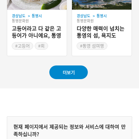
따라 이동했다. 울진에서는
열두 고개를 의미하는 십이
>
>
경상남도
통영시
경상남도
통영시
령길을 거쳐 왔고, 영덕에서
통영문화원
통영문화원
는 황장재를 넘어 안동으로
고등어라고 다 같은 고
운반되었다. 십이령길은 옛
다양한 매력이 넘치는
날 보부상들이 다니던 옛길
등어가 아니에요, 통영
통영의 섬, 욕지도
의 흔적을 고스란히 간직하
고등어회
고 있지만, 영덕에서 황장재
#고등어
#회
#통영 섬여행
를 거쳐 안동으로 이동하던
#경상남도 별미
구간은 현재 국도 34호선이
통과한다.
더보기
현재 페이지에서 제공되는 정보와 서비스에 대하여 만
족하십니까?