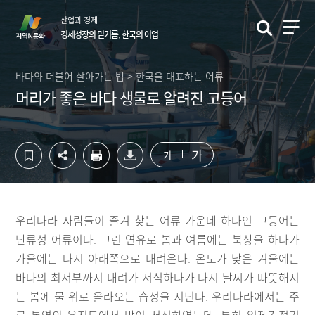
컨
하
산업과 경제
텐
단
경제성장의 밑거름, 한국의 어업
츠
영
영
역
역
바
바다와 더불어 살아가는 법 > 한국을 대표하는 어류
바
로
머리가 좋은 바다 생물로 알려진 고등어
로
가
가
기
기
가
가
우리나라 사람들이 즐겨 찾는 어류 가운데 하나인 고등어는
난류성 어류이다. 그런 연유로 봄과 여름에는 북상을 하다가
가을에는 다시 아래쪽으로 내려온다. 온도가 낮은 겨울에는
바다의 최저부까지 내려가 서식하다가 다시 날씨가 따뜻해지
는 봄에 물 위로 올라오는 습성을 지닌다. 우리나라에서는 주