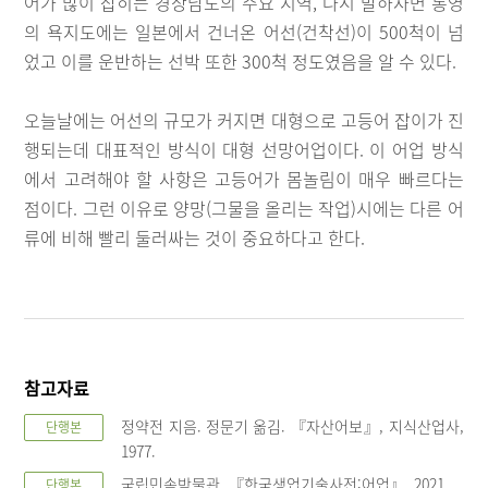
어가 많이 잡히는 경상남도의 주요 지역, 다시 말하자면 통영
의 욕지도에는 일본에서 건너온 어선(건착선)이 500척이 넘
었고 이를 운반하는 선박 또한 300척 정도였음을 알 수 있다.
오늘날에는 어선의 규모가 커지면 대형으로 고등어 잡이가 진
행되는데 대표적인 방식이 대형 선망어업이다. 이 어업 방식
에서 고려해야 할 사항은 고등어가 몸놀림이 매우 빠르다는
점이다. 그런 이유로 양망(그물을 올리는 작업)시에는 다른 어
류에 비해 빨리 둘러싸는 것이 중요하다고 한다.
참고자료
정약전 지음. 정문기 옮김. 『자산어보』, 지식산업사,
단행본
1977.
국립민속박물관. 『한국생업기술사전:어업』, 2021
단행본