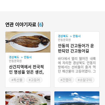
연관 이야기자료 (
6
)
>
경상북도
안동시
안동문화원
안동의 간고등어가 운
반되던 간고등어길
>
경상북도
안동시
바다에서 멀리 떨어진 내륙
안동문화원
에 자리한 경상북도 안동지
산간지역에서 전국적
방에서는 선비들이 즐겨 먹
던 해산물이 고등어였다. 그
인 명성을 얻은 생선,
러나 통고등어는 여름철에
안동 간고등어
쉽게 상하기 때문에, 고등어
#특산물
#고등어
#간잽이
#소달구지
가 상하는 것을 방지하기 위
#안동 향토음식
#여름철 해산물 보관
해 왕소금을 뿌리는 염장법
#경상북도 별미
#왕소금 육질
으로 간고등어를 먹게 되었
다. 안동지방으로 들어온 고
#안동장터
등어는 동해안의 영덕이나
울진에서 험준한 고갯길을