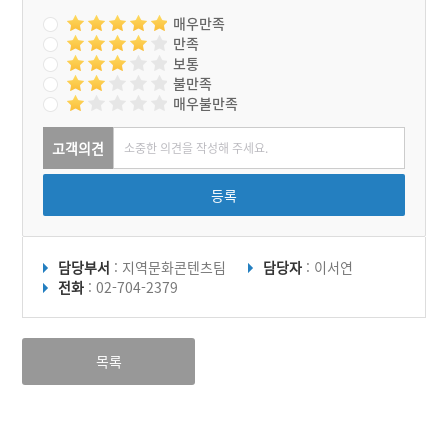
매우만족
만족
보통
불만족
매우불만족
고객의견
등록
담당부서
: 지역문화콘텐츠팀
담당자
: 이서연
전화
: 02-704-2379
목록