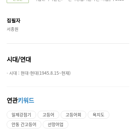
집필자
서종원
시대/연대
· 시대 :
현대-현대(1945.8.15~현재)
연관
키워드
일제강점기
고등어
고등어회
욕지도
안동 간고등어
선망어업