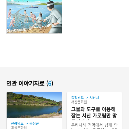
연관 이야기자료 (
6
)
>
충청남도
서산시
서산문화원
그물과 도구를 이용해
잡는 서산 가로림만 망
둥이잡이
>
전라남도
곡성군
우리나라 전역에서 쉽게 만
곡성문화원