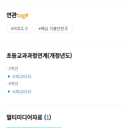
연관
tag#
#어로도구
#해남 가볼만한곳
초등교과과정연계(개정년도)
· 3학년
사회(2015)
▶
· 4학년
사회(2015)
▶
멀티미디어자료 (
1
)