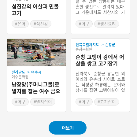
날 수 있는 망둥이는 매우
섬진강의 어살과 민물
흔한 생선으로 알려져 있다.
그 가운데서도 서산시의 가
고기
로림만 일대에서 행해지는
망둥이잡이는 여러 가지 면
#은어
#섬진강
#어구
#생선요리
에서 독특하다. 특히 잡는
#민물고기
#고기잡이
방식이 다양한데 크게 네 가
지 유형으로 구분이 된다.
>
전북특별자치도
순창군
첫 번째는 낚시를 이용하여
순창문화원
잡는 방식이다. 다음으로는
그물을 이용한 것인데 이 것
순창 고뱅이 강에서 어
은 크게 망둥이가 오가는 곳
살을 쌓고 고기잡기
에 그물을 설치하여 잡는 정
>
전라남도
여수시
치망과 그물을 던져 잡는 투
전라북도 순창군 유등면 외
여수문화원
망(投網)의 방식이다. 마지
이리와 유촌리 사이로 흐르
낭장망(주머니그물)로
막으로 ‘사닥’ 혹은 ‘사둘’이
는 적성강 하류에는 은어와
라는 도구를 이용하여 잡는
참게를 잡던 고뱅이살이 있
멸치를 잡는 여수 금오
것이다. 사닥을 이용하여 망
다. V자형으로 돌을 쌓고 대
열도
둥이를 잡을 때는 사닥 안에
나무를 잘라 엮어 만든 발을
#어구
#멸치잡이
#어구
#고기잡이
갯지렁이 등을 넣어 놓고 망
둘러 함정을 만들었다. 이
#여수 가볼만한곳
#순창 가볼만한곳
둥어가 다니는 길목에 놓았
어살은 15세기 『신증동국
다가 망둥이가 그 안으로 유
여지승람』 에 저탄(猪灘)
입되면 도구를 들어 올려 잡
과 관련해 어살이 있다고 기
는다.
더보기
록되어 있어 그 연원이 조선
전기라 하겠다. 고뱅이살 인