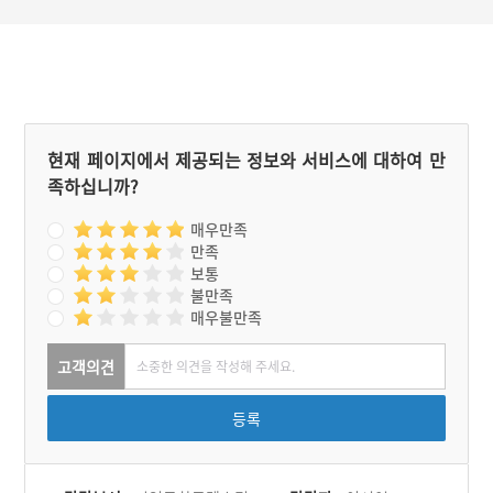
근은 지역의 선비와 유림들
이 모여 풍류를 즐기던 장소
로 알려져 있다. 고뱅이살은
외이리로부터 1㎞ 떨어진
적성강의 끝으로, 섬진강으
로 이어지는 여울목에 자리
한다. 봄부터 늦가을까지 하
류에서 올라오는 황어와 은
현재 페이지에서 제공되는 정보와 서비스에 대하여 만
어를 비롯해, 상류에서 하류
족하십니까?
로 내려가는 은어, 참게, 뱀
장어 등을 잡았다.
매우만족
만족
보통
불만족
매우불만족
고객의견
등록