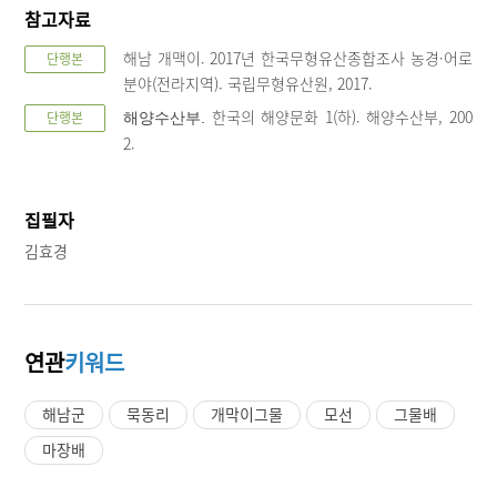
참고자료
해남 개맥이. 2017년 한국무형유산종합조사 농경·어로
단행본
분야(전라지역). 국립무형유산원, 2017.
한국의 해양문화 1(하). 해양수산부, 200
단행본
해양수산부.
2.
집필자
김효경
연관
키워드
해남군
묵동리
개막이그물
모선
그물배
마장배