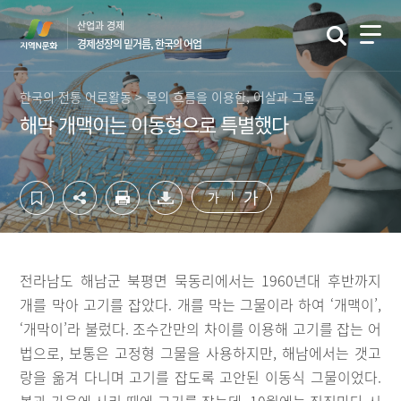
컨
하
산업과 경제
텐
단
경제성장의 밑거름, 한국의 어업
츠
영
영
역
역
바
한국의 전통 어로활동 > 물의 흐름을 이용한, 어살과 그물
바
로
해막 개맥이는 이동형으로 특별했다
로
가
가
기
기
가
가
전라남도 해남군 북평면 묵동리에서는 1960년대 후반까지
개를 막아 고기를 잡았다. 개를 막는 그물이라 하여 ‘개맥이’,
‘개막이’라 불렀다. 조수간만의 차이를 이용해 고기를 잡는 어
법으로, 보통은 고정형 그물을 사용하지만, 해남에서는 갯고
랑을 옮겨 다니며 고기를 잡도록 고안된 이동식 그물이었다.