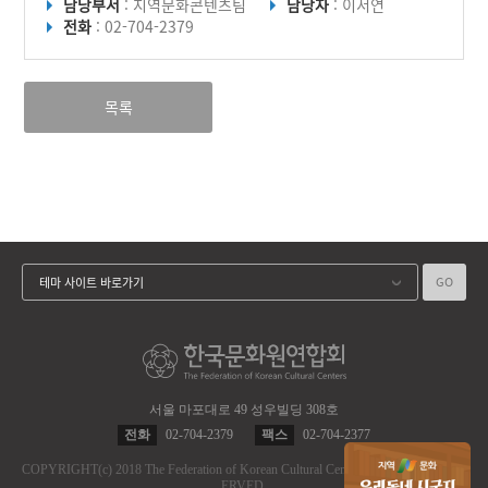
담당부서
: 지역문화콘텐츠팀
담당자
: 이서연
전화
: 02-704-2379
목록
GO
테마 사이트 바로가기
서울 마포대로 49 성우빌딩 308호
전화
02-704-2379
팩스
02-704-2377
COPYRIGHT
(c)
2018 The Federation of Korean Cultural Centers.
ALL RIGHT RES
ERVED.