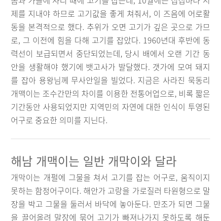
봄과 가을에 사리 때에 고기를 잡는데, 10월에는 집집마다 시
제를 지내야 하므로 고기값을 좋게 쳐줘서, 이 즈음에 어로활
동을 본격적으로 했다. 추위가 오면 고기가 깊은 곳으로 가므
로, 그 이전에 힘을 다해 고기를 잡았다. 1960년대 후반에 동
력선이 보급되면서 중단되었는데, 당시 배에서 오랜 기간 동
안을 생활해야 했기에 뱃고사가 발달했다. 갯가에 모여 돼지
를 잡아 용왕님께 무사안일을 빌었다. 지금은 사라진 묵동리
개맥이는 조수간만의 차이를 이용한 전통어업으로, 비록 짧은
기간동안 사용되었지만 지역민의 자연에 대한 인식이 투영된
어구로 중요한 의미를 지닌다.
해남 개맥이는 일반 개막이와 달라
개막이는 개펄에 그물을 쳐서 고기를 잡는 어구로, 움직이지
못하는 함정어구이다. 해안가 고랑을 가로질러 타원형으로 말
장을 박고 그물을 둘러서 바닥에 놓아둔다. 만조가 되면 그물
을 끌어올려 말장에 묶어 고기가 빠져나가지 못하도록 해둔